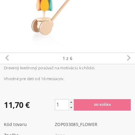
1
z 6
Drevený kvetinový posúvač na motiváciu k chôdzi.
Vhodné pre deti od 16 mesiacov.
11,70 €
Kód tovaru
ZOP033085_FLOWER