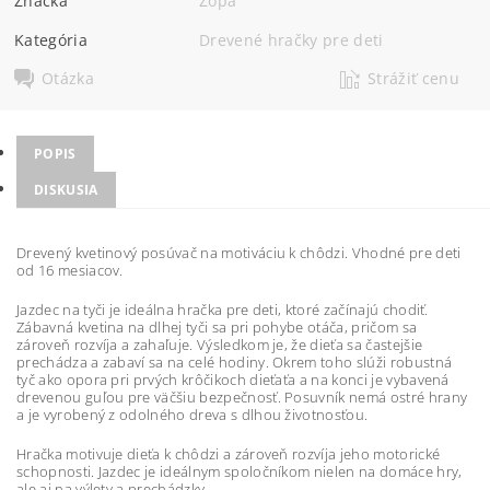
Značka
Zopa
Kategória
Drevené hračky pre deti
Otázka
Strážiť cenu
POPIS
DISKUSIA
Drevený kvetinový posúvač na motiváciu k chôdzi. Vhodné pre deti
od 16 mesiacov.
Jazdec na tyči je ideálna hračka pre deti, ktoré začínajú chodiť.
Zábavná kvetina na dlhej tyči sa pri pohybe otáča, pričom sa
zároveň rozvíja a zahaľuje. Výsledkom je, že dieťa sa častejšie
prechádza a zabaví sa na celé hodiny. Okrem toho slúži robustná
tyč ako opora pri prvých krôčikoch dieťaťa a na konci je vybavená
drevenou guľou pre väčšiu bezpečnosť. Posuvník nemá ostré hrany
a je vyrobený z odolného dreva s dlhou životnosťou.
Hračka motivuje dieťa k chôdzi a zároveň rozvíja jeho motorické
schopnosti. Jazdec je ideálnym spoločníkom nielen na domáce hry,
ale aj na výlety a prechádzky.