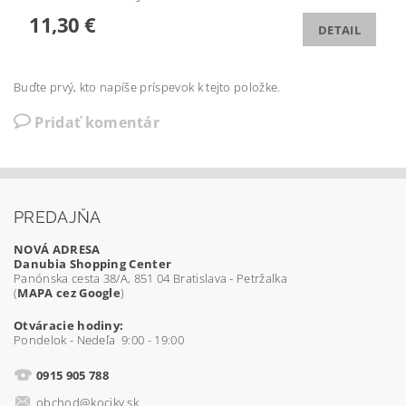
11,30 €
DETAIL
Buďte prvý, kto napíše príspevok k tejto položke.
Pridať komentár
PREDAJŇA
NOVÁ ADRESA
Danubia Shopping Center
Panónska cesta 38/A, 851 04 Bratislava - Petržalka
(
MAPA cez Google
)
Otváracie hodiny:
Pondelok - Nedeľa 9:00 - 19:00
0915 905 788
obchod@kociky.sk