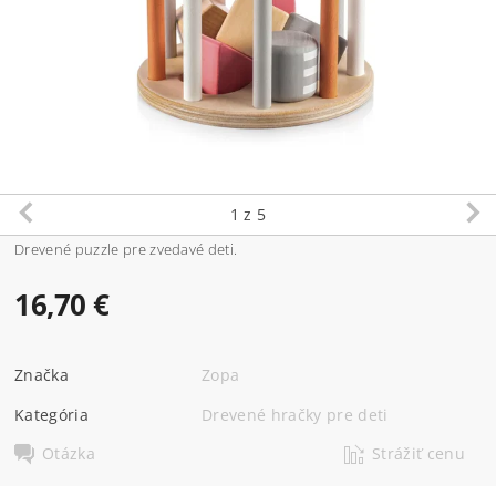
1
z 5
Drevené puzzle pre zvedavé deti.
16,70 €
Značka
Zopa
Kategória
Drevené hračky pre deti
Otázka
Strážiť cenu