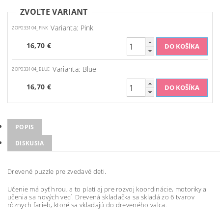
ZVOĽTE VARIANT
Varianta: Pink
ZOP033104_PINK
16,70 €
Varianta: Blue
ZOP033104_BLUE
16,70 €
POPIS
DISKUSIA
Drevené puzzle pre zvedavé deti.
Učenie má byť hrou, a to platí aj pre rozvoj koordinácie, motoriky a
učenia sa nových vecí. Drevená skladačka sa skladá zo 6 tvarov
rôznych farieb, ktoré sa vkladajú do dreveného valca.