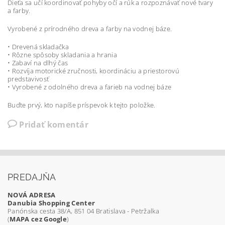
Dieťa sa učí koordinovať pohyby očí a rúk a rozpoznávať nové tvary
a farby.
Vyrobené z prírodného dreva a farby na vodnej báze.
• Drevená skladačka
• Rôzne spôsoby skladania a hrania
• Zabaví na dlhý čas
• Rozvíja motorické zručnosti, koordináciu a priestorovú
predstavivosť
• Vyrobené z odolného dreva a farieb na vodnej báze
Buďte prvý, kto napíše príspevok k tejto položke.
Pridať komentár
PREDAJŇA
NOVÁ ADRESA
Danubia Shopping Center
Panónska cesta 38/A, 851 04 Bratislava - Petržalka
(
MAPA cez Google
)