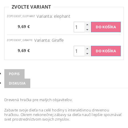
ZVOĽTE VARIANT
Varianta: elephant
ZOP033087_ELEPHANT
9,69 €
Varianta: Giraffe
ZOP033087_GIRAFFE
9,69 €
POPIS
DISKUSIA
Drevená hračka pre malých objaviteľov.
Zabavte svoje dieťa na celé hodiny s interaktívnou drevenou
hračkou. Okrem nekonečnej zábavy sa dieťa naučí lepšie spoznávať
svet prostredníctvom svojich zmyslov.