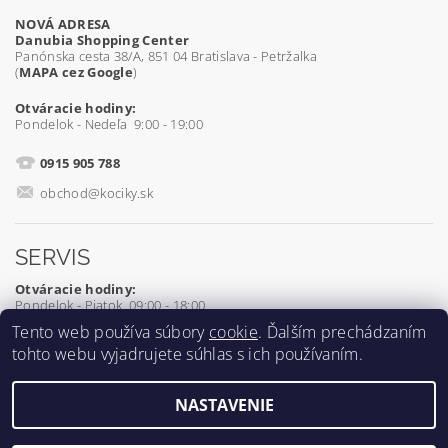
NOVÁ ADRESA
Danubia Shopping Center
Panónska cesta 38/A, 851 04 Bratislava - Petržalka
(
MAPA cez Google
)
Otváracie hodiny:
Pondelok - Nedeľa 9:00 - 19:00
0915 905 788
obchod@kociky.sk
SERVIS
Otváracie hodiny:
Pondelok - Piatok 09:00 - 18:00
Tento web používa súbory
cookie
. Ďalším prechádzaním
0905 539 927
tohto webu vyjadrujete súhlas s ich používaním.
servis@kociky.sk
NASTAVENIE
2026 ©
Kociky.sk
, všetky práva vyhradené