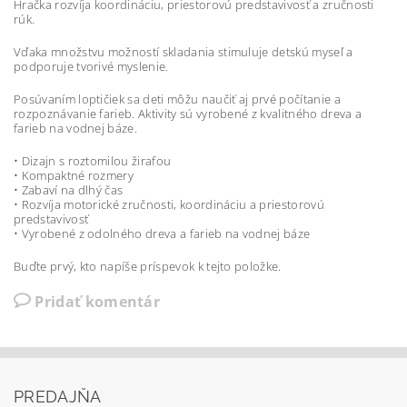
Hračka rozvíja koordináciu, priestorovú predstavivosť a zručnosti
rúk.
Vďaka množstvu možností skladania stimuluje detskú myseľ a
podporuje tvorivé myslenie.
Posúvaním loptičiek sa deti môžu naučiť aj prvé počítanie a
rozpoznávanie farieb. Aktivity sú vyrobené z kvalitného dreva a
farieb na vodnej báze.
• Dizajn s roztomilou žirafou
• Kompaktné rozmery
• Zabaví na dlhý čas
• Rozvíja motorické zručnosti, koordináciu a priestorovú
predstavivosť
• Vyrobené z odolného dreva a farieb na vodnej báze
Buďte prvý, kto napíše príspevok k tejto položke.
Pridať komentár
PREDAJŇA