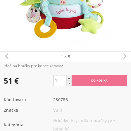
1
z 5
Ideálna hračka pre kopec zábavy!
51 €
Kód tovaru
230786
Značka
Vulli
Hrkálky, hryzadlá a hračky pre
Kategória
bábätká