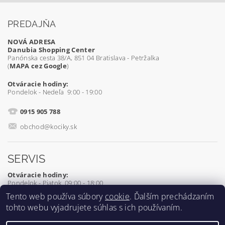
PREDAJŇA
NOVÁ ADRESA
Danubia Shopping Center
Panónska cesta 38/A, 851 04 Bratislava - Petržalka
(
MAPA cez Google
)
Otváracie hodiny:
Pondelok - Nedeľa 9:00 - 19:00
0915 905 788
obchod@kociky.sk
SERVIS
Otváracie hodiny:
Pondelok - Piatok 09:00 - 18:00
Tento web používa súbory
cookie
. Ďalším prechádzaním
0905 539 927
tohto webu vyjadrujete súhlas s ich používaním.
servis@kociky.sk