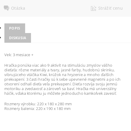
Otázka
Strážiť cenu
POPIS
DISKUSIA
Vek: 3 mesiace +
Hračka ponúka viac ako 9 aktivít na stimuláciu zmyslov vášho
dieťaťa: rôzne materiály a tvary, jasné farby, hudobnú skrinku,
vibrujúceho vtáčika Kiwi, krúžok na hryzenie a mnoho ďalších
prekvapení. 3 časti hračky sú k sebe upevnené magnetmi a po ich
otvorení odhalí dieťa veľa prekvapení. Dieťa rozvíja svoju jemnú
motoriku a zvedavosť a zároveň sa baví. Hračka má univerzálny
háčik, vďaka ktorému ju môžete jednoducho kamkoľvek zavesiť.
Rozmery výrobku: 220 x 180 x 280 mm
Rozmery balenia: 220 x 190 x 180 mm