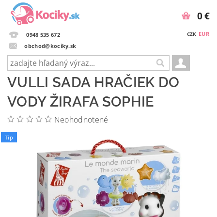
0 €
EUR
CZK
0948 535 672
obchod@kociky.sk
VULLI SADA HRAČIEK DO
VODY ŽIRAFA SOPHIE
Neohodnotené
Tip