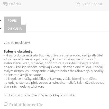
Otázka
Strážiť cenu
POPIS
DISKUSIA
Vek: 10 mesiacov+
Balenie obsahuje:
- Hračku do vane žirafa Sophie: pláva a strieka vodu, keď ju stlačíte!
- 4 zábavné striekacie postavičky, ktoré môžete upevniť na vaňu
alebo stenu: krab, slniečko, chobotnica a veľryba. Dávajte si však
pozor – keď ich stlačíte, striekajú vodu. Ich zaoblené telíčka uľahčujú
malým deťom ich uchopenie. A aby to bolo ešte zábavnejšie, hračky
dokonca plávajú na vode.
- 2 kropiace hračky: obláčik s prísavkou, vďaka ktorej ho môžete
nalepiť na stenu a plniť vodou a hviezdica – dieťa tak môže sledovať,
ako z nich voda vyteká von.
Buďte prvý, kto napíše príspevok k tejto položke.
Pridať komentár