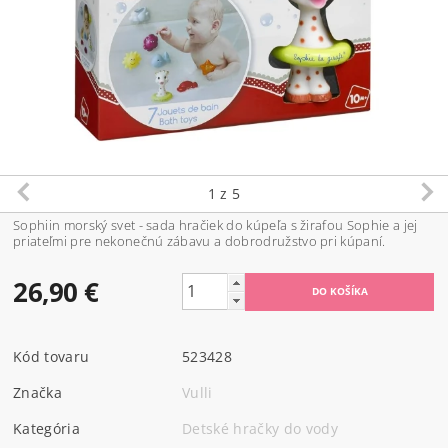
1
z 5
Sophiin morský svet - sada hračiek do kúpeľa s žirafou Sophie a jej
priateľmi pre nekonečnú zábavu a dobrodružstvo pri kúpaní.
26,90 €
Kód tovaru
523428
Značka
Vulli
Kategória
Detské hračky do vody