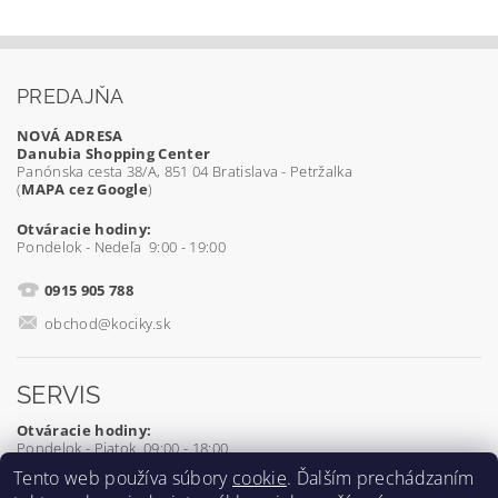
PREDAJŇA
NOVÁ ADRESA
Danubia Shopping Center
Panónska cesta 38/A, 851 04 Bratislava - Petržalka
(
MAPA cez Google
)
Otváracie hodiny:
Pondelok - Nedeľa 9:00 - 19:00
0915 905 788
obchod@kociky.sk
SERVIS
Otváracie hodiny:
Pondelok - Piatok 09:00 - 18:00
Tento web používa súbory
cookie
. Ďalším prechádzaním
0905 539 927