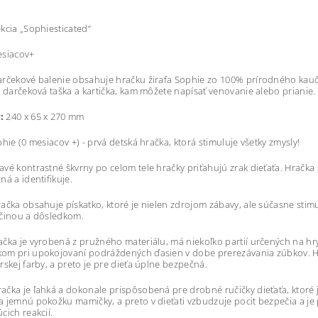
kcia „Sophiesticated“
siacov+
arčekové balenie obsahuje hračku žirafa Sophie zo 100% prírodného kau
e darčeková taška a kartička, kam môžete napísať venovanie alebo prianie.
:
240 x 65 x 270 mm
phie (0 mesiacov +) - prvá detská hračka, ktorá stimuluje všetky zmysly!
vé kontrastné škvrny po celom tele hračky priťahujú zrak dieťaťa. Hračk
ná a identifikuje.
ačka obsahuje pískatko, ktoré je nielen zdrojom zábavy, ale súčasne sti
íčinou a dôsledkom.
čka je vyrobená z pružného materiálu, má niekoľko partií určených na hryz
om pri upokojovaní podráždených ďasien v dobe prerezávania zúbkov. H
rskej farby, a preto je pre dieťa úplne bezpečná.
ačka je ľahká a dokonale prispôsobená pre drobné ručičky dieťaťa, ktoré
 jemnú pokožku mamičky, a preto v dieťati vzbudzuje pocit bezpečia a je
cich reakcií.