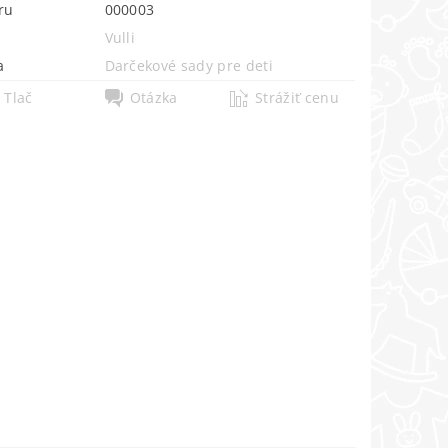
ru
000003
Vulli
a
Darčekové sady pre deti
Tlač
Otázka
Strážiť cenu