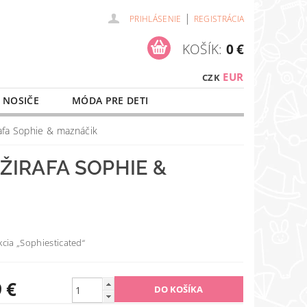
|
PRIHLÁSENIE
REGISTRÁCIA
KOŠÍK:
0 €
EUR
CZK
 NOSIČE
MÓDA PRE DETI
NAŠE SLUŽBY
O NÁKUPE
rafa Sophie & maznáčik
ŽIRAFA SOPHIE &
cia „Sophiesticated“
 €