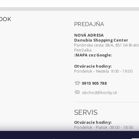
OOK
PREDAJŇA
NOVÁ ADRESA
Danubia Shopping Center
Panónska cesta 38/A, 851 04 Bratis
Petržalka
(
MAPA cez Google
)
Otváracie hodiny:
Pondelok - Nedeľa 9:00 - 19:00
0915 905 788
obchod@kociky.sk
SERVIS
Otváracie hodiny:
Pondelok - Piatok 09:00 - 18:00