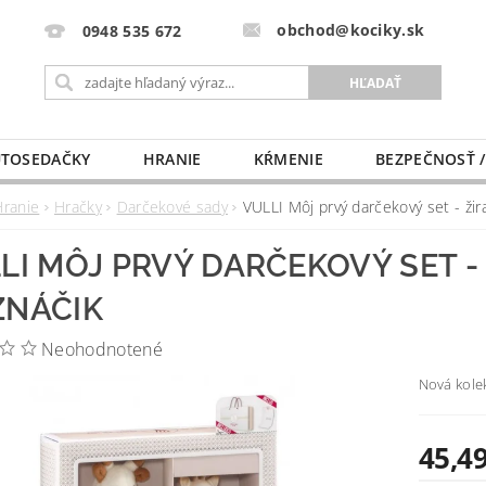
obchod@kociky.sk
0948 535 672
TOSEDAČKY
HRANIE
KŔMENIE
BEZPEČNOSŤ /
PÔRODNICE
MLIEKO A VÝŽIVA
PRE MAMIČKU
Hranie
Hračky
Darčekové sady
VULLI Môj prvý darčekový set - ži
LI MÔJ PRVÝ DARČEKOVÝ SET - 
NÁČIK
Neohodnotené
Nová kolek
45,49