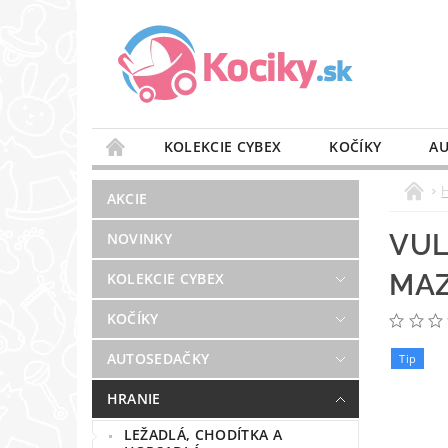
KOLEKCIE CYBEX
KOČÍKY
AU
STAROSTLIVOSŤ O VZDUCH
VÝBAVA DO 
AKCIE
BLOG
PREDAJŇA
KONTAKT
VUL
NOVINKY
MAZ
KOLEKCIE CYBEX
KOČÍKY
AUTOSEDAČKY
Tip
HRANIE
LEŽADLÁ, CHODÍTKA A