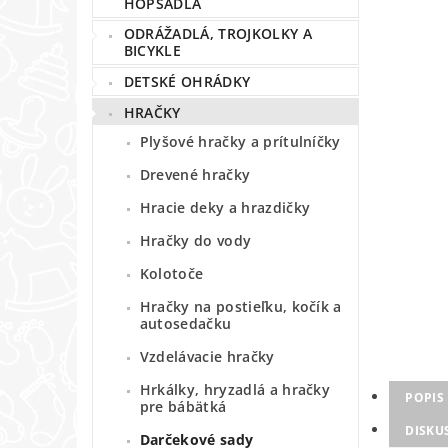
HOPSADLÁ
ODRÁŽADLÁ, TROJKOLKY A
BICYKLE
DETSKÉ OHRÁDKY
HRAČKY
Plyšové hračky a prítulníčky
Drevené hračky
Hracie deky a hrazdičky
Hračky do vody
Kolotoče
Hračky na postieľku, kočík a
autosedačku
Vzdelávacie hračky
Hrkálky, hryzadlá a hračky
POPIS
pre bábätká
DISKU
Darčekové sady