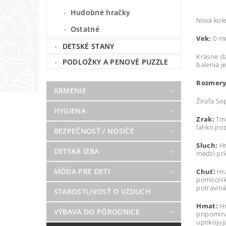
Hudobné hračky
Nová kole
Ostatné
Vek:
0 me
DETSKÉ STANY
Krásne d
PODLOŽKY A PENOVÉ PUZZLE
balenia j
Rozmery
KŔMENIE
Žirafa So
HYGIENA
Zrak:
Tma
ľahko poz
BEZPEČNOSŤ / NOSIČE
Sluch:
Hr
DETSKÁ IZBA
medzi pr
MÓDA PRE DETI
Chuť:
Hra
pomocník
potraviná
STAROSTLIVOSŤ O VZDUCH
Hmat:
Hr
VÝBAVA DO PÔRODNICE
pripomína
upokojujú