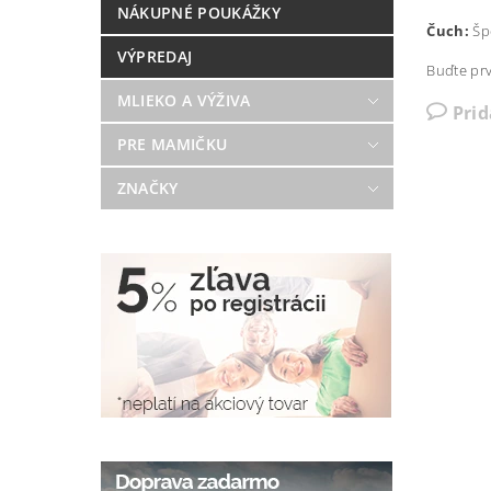
NÁKUPNÉ POUKÁŽKY
Čuch:
Špe
VÝPREDAJ
Buďte prv
MLIEKO A VÝŽIVA
Pri
PRE MAMIČKU
ZNAČKY