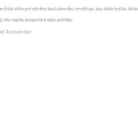
cifická vôňa prírodného kaučukovníku umožňuje, aby dieťa hračku ľahko id
ý, kto napíše príspevok k tejto položke.
dať komentár