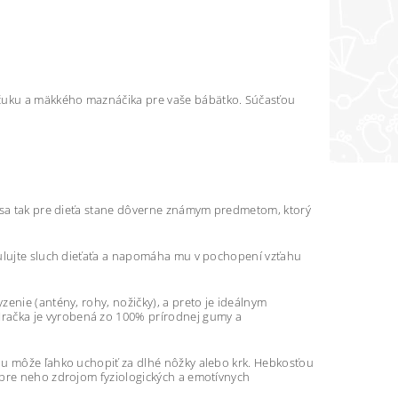
čuku a mäkkého maznáčika pre vaše bábätko. Súčasťou
a sa tak pre dieťa stane dôverne známym predmetom, ktorý
mulujte sluch dieťaťa a napomáha mu v pochopení vzťahu
enie (antény, rohy, nožičky), a preto je ideálnym
račka je vyrobená zo 100% prírodnej gumy a
 ju môže ľahko uchopiť za dlhé nôžky alebo krk. Hebkosťou
 pre neho zdrojom fyziologických a emotívnych