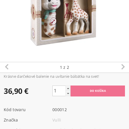
1
z 2
Krásne darčekové balenie na uvítanie bábätka na svet!
36,90 €
Kód tovaru
000012
Značka
Vulli