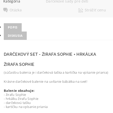
Kategória
Darčekové sady pre deti
Otázka
Strážiť cenu
POPIS
DISKUSIA
DARČEKOVÝ SET - ŽIRAFA SOPHIE + HRKÁLKA
ŽIRAFA SOPHIE
(súčasťou balenia je i darčeková taška a kartička na vpísanie priania)
Krásne darčekové balenie na uvítanie bábätka na svet!
Balenie obsahuje:
- žirafu Sophie
- hrkálku žirafu Sophie
- darčekovú tašku
- kartičku na vpísanie priania