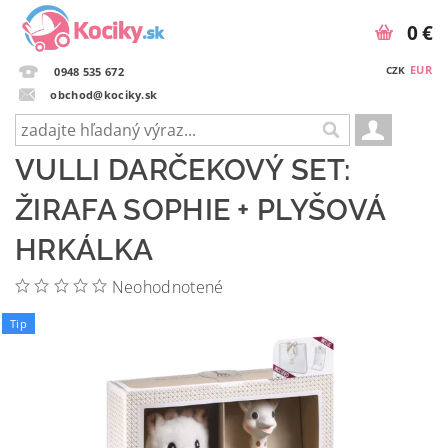
0 €
EUR
CZK
0948 535 672
obchod@kociky.sk
VULLI DARČEKOVÝ SET:
ŽIRAFA SOPHIE + PLYŠOVÁ
HRKÁLKA
Neohodnotené
Tip