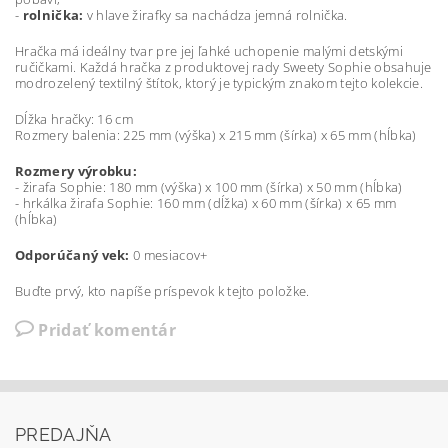
-
rolnička:
v hlave žirafky sa nachádza jemná rolnička.
Hračka má ideálny tvar pre jej ľahké uchopenie malými detskými
ručičkami. Každá hračka z produktovej rady Sweety Sophie obsahuje
modrozelený textilný štítok, ktorý je typickým znakom tejto kolekcie.
Dĺžka hračky: 16 cm
Rozmery balenia: 225 mm (výška) x 215 mm (šírka) x 65 mm (hĺbka)
Rozmery výrobku:
- žirafa Sophie: 180 mm (výška) x 100 mm (šírka) x 50 mm (hĺbka)
- hrkálka žirafa Sophie: 160 mm (dĺžka) x 60 mm (šírka) x 65 mm
(hĺbka)
Odporúčaný vek:
0 mesiacov+
Buďte prvý, kto napíše príspevok k tejto položke.
Pridať komentár
PREDAJŇA