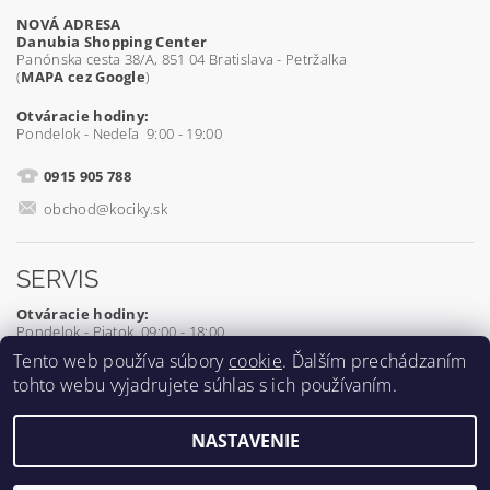
NOVÁ ADRESA
Danubia Shopping Center
Panónska cesta 38/A, 851 04 Bratislava - Petržalka
(
MAPA cez Google
)
Otváracie hodiny:
Pondelok - Nedeľa 9:00 - 19:00
0915 905 788
obchod@kociky.sk
SERVIS
Otváracie hodiny:
Pondelok - Piatok 09:00 - 18:00
Tento web používa súbory
cookie
. Ďalším prechádzaním
0905 539 927
tohto webu vyjadrujete súhlas s ich používaním.
servis@kociky.sk
NASTAVENIE
2026 ©
Kociky.sk
, všetky práva vyhradené