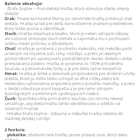
Balenie obsahuje:
- Žirafa Sophie – Prvá detská hračka, ktorá stimuluje všetky zmysly
dieťaťa!
Zrak:
Tmavé kontrastné škvrny po celom tele hračky priťahujú zrak
dieťaťa. Hračka sa tak pre dieťa stane dôverne známym predmetom,
ktorý ľahko pozná a identifikuje.
Sluch:
Hračka obsahuje pískatko, ktoré je nielen zdrojom zábavy,
ale súčasne stimulujte sluch dieťaťa a napomáha mu v pochopení
vzťahu medzi príčinou a dôsledkom.
Chuť:
Hračka je vyrobená z pružného materiálu, má niekoľko partií
určených na hryzenie (uši, rohy, nožičky), a preto je ideálnym
pomocníkom pri upokojovaní podráždených ďasien dieťaťa v dobe
prerezávania zúbkov. Hračka je vyrobená zo 100% prírodného
kaučuku a potravinárskej farby a je pre dieťa úplne bezpečná.
Hmat:
Hračka je ľahká a dokonale prispôsobená pre drobné ručičky
dieťaťa, ktoré ju môže ľahko uchopiť za dlhé nôžky alebo krk.
Hebkosťou vyhotovenia pripomína jemnú pokožku mamičky, a preto
v dieťati vzbudzuje pocit bezpečia a je pre neho zdrojom
fyziologických a emotívnych upokojujúcich reakcií.
Čuch:
Špecifická vôňa prírodného kaučuku (zo stromu Hevea)
umožňuje, aby dieťa hračku ľahko identifikovalo a odlíšilo od
ostatných hračiek.
- Hrkálka žirafa Sophie - Zábavná a mäkučká hračka ideálna do
malinkej detskej ručičky!
2 funkcie:
-
pískatko:
stlačením tela hračky zaznie pískavý zvuk, ktorý dieťa
pobaví;