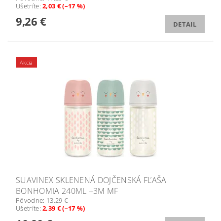
Ušetríte
:
2,03 € (–17 %)
9,26 €
DETAIL
Akcia
SUAVINEX SKLENENÁ DOJČENSKÁ FĽAŠA
BONHOMIA 240ML +3M MF
Pôvodne:
13,29 €
Ušetríte
:
2,39 € (–17 %)