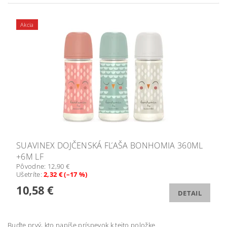
Akcia
SUAVINEX DOJČENSKÁ FĽAŠA BONHOMIA 360ML
+6M LF
Pôvodne:
12,90 €
Ušetríte
:
2,32 € (–17 %)
10,58 €
DETAIL
Buďte prvý, kto napíše príspevok k tejto položke.