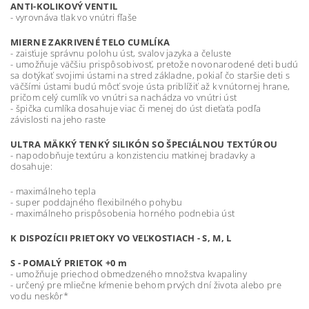
ANTI-KOLIKOVÝ VENTIL
- vyrovnáva tlak vo vnútri fľaše
MIERNE ZAKRIVENÉ TELO CUMLÍKA
- zaisťuje správnu polohu úst, svalov jazyka a čeluste
- umožňuje väčšiu prispôsobivosť, pretože novonarodené deti budú
sa dotýkať svojimi ústami na stred základne, pokiaľ čo staršie deti s
väčšími ústami budú môcť svoje ústa priblížiť až k vnútornej hrane,
pričom celý cumlík vo vnútri sa nachádza vo vnútri úst
- špička cumlíka dosahuje viac či menej do úst dieťaťa podľa
závislosti na jeho raste
ULTRA MÄKKÝ TENKÝ SILIKÓN SO ŠPECIÁLNOU TEXTÚROU
- napodobňuje textúru a konzistenciu matkinej bradavky a
dosahuje:
- maximálneho tepla
- super poddajného flexibilného pohybu
- maximálneho prispôsobenia horného podnebia úst
K DISPOZÍCII PRIETOKY VO VEĽKOSTIACH - S, M, L
S - POMALÝ PRIETOK +0 m
- umožňuje priechod obmedzeného množstva kvapaliny
- určený pre mliečne kŕmenie behom prvých dní života alebo pre
vodu neskôr*