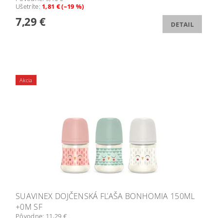
Ušetríte
:
1,81 € (–19 %)
7,29 €
DETAIL
Akcia
SUAVINEX DOJČENSKÁ FĽAŠA BONHOMIA 150ML
+0M SF
Pôvodne:
11,29 €