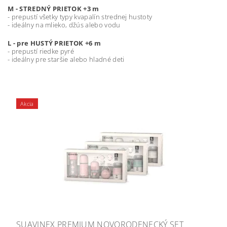
M - STREDNÝ PRIETOK +3 m
- prepustí všetky typy kvapalín strednej hustoty
- ideálny na mlieko, džús alebo vodu
L - pre HUSTÝ PRIETOK +6 m
- prepustí riedke pyré
- ideálny pre staršie alebo hladné deti
Akcia
SUAVINEX PREMIUM NOVORODENECKÝ SET