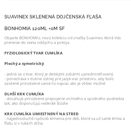
SUAVINEX SKLENENÁ DOJČENSKÁ FĽAŠA
BONHOMIA 120ML +0M SF
Objavte BONHOMIU, novú kolekciu od značky Suavinex, ktorá Vás
prenesie do sveta oddychu a pokoja.
FYZIOLOGICKÝ TVAR CUMLÍKA
Plochý a symetrický
- jedná sa o tvar, ktorý je detskými zubármi uprednostňovaný
- ponecháva v dutine ústnej pre jazyk viac priestoru, aby bolo
zaistené prirodzené sanie čo najviac ako je vôbec možné
DLHŠÍ KRK CUMLÍKA
- dosahuje prirodzené prepojenie vrchného a spodného podnebia
tak, ako doporučujú vedecké štúdie
KRK CUMLÍKA UMIESTNENÝ NA STRED
- najjednoduchší spôsob kŕmenia pre deti, ktoré sa už samé kŕmia a
fľašu si v rukách držia