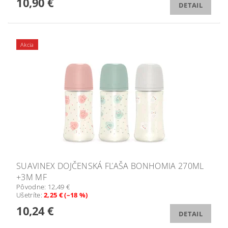
10,90 €
DETAIL
Akcia
SUAVINEX DOJČENSKÁ FĽAŠA BONHOMIA 270ML
+3M MF
Pôvodne:
12,49 €
Ušetríte
:
2,25 € (–18 %)
10,24 €
DETAIL