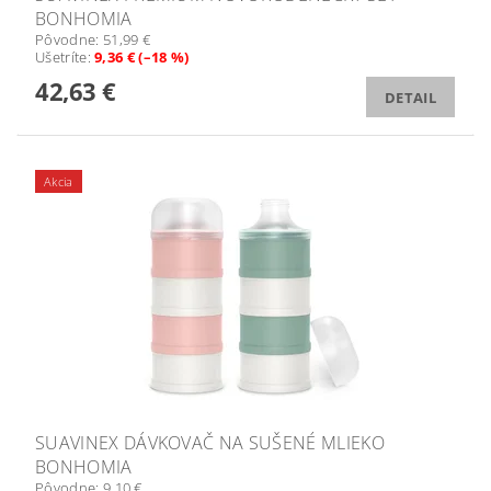
BONHOMIA
Pôvodne:
51,99 €
Ušetríte
:
9,36 € (–18 %)
42,63 €
DETAIL
Akcia
SUAVINEX DÁVKOVAČ NA SUŠENÉ MLIEKO
BONHOMIA
Pôvodne:
9,10 €