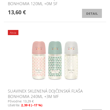
BONHOMIA 120ML +0M SF
13,60 €
DETAIL
Akcia
SUAVINEX SKLENENÁ DOJČENSKÁ FĽAŠA
BONHOMIA 240ML +3M MF
Pôvodne:
13,29 €
Ušetríte
:
2,39 € (–17 %)