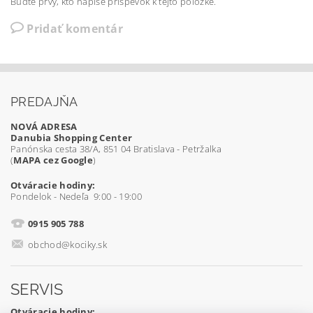
Buďte prvý, kto napíše príspevok k tejto položke.
Pridať komentár
PREDAJŇA
NOVÁ ADRESA
Danubia Shopping Center
Panónska cesta 38/A, 851 04 Bratislava - Petržalka
(
MAPA cez Google
)
Otváracie hodiny:
Pondelok - Nedeľa 9:00 - 19:00
0915 905 788
obchod@kociky.sk
SERVIS
Otváracie hodiny: