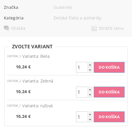
Značka
Suavinéx
Kategória
Detské flaše a poháriky
Otázka
Strážiť cenu
ZVOĽTE VARIANT
Varianta: Biela
3307836_3
10,24 €
Varianta: Zelená
3307836_2
10,24 €
Varianta: ružová
3307836_1
10,24 €