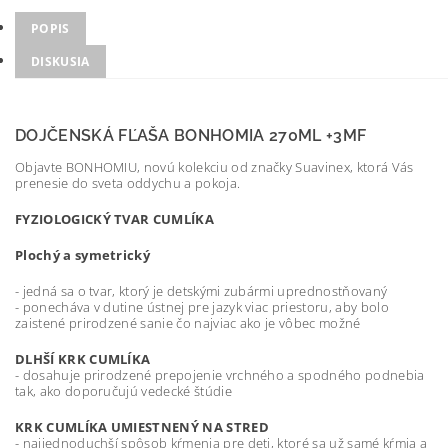
POPIS
DISKUSIA
DOJČENSKÁ FĽAŠA BONHOMIA 270ML +3MF
Objavte BONHOMIU, novú kolekciu od značky Suavinex, ktorá Vás
prenesie do sveta oddychu a pokoja.
FYZIOLOGICKÝ TVAR CUMLÍKA
Plochý a symetrický
- jedná sa o tvar, ktorý je detskými zubármi uprednostňovaný
- ponecháva v dutine ústnej pre jazyk viac priestoru, aby bolo
zaistené prirodzené sanie čo najviac ako je vôbec možné
DLHŠÍ KRK CUMLÍKA
- dosahuje prirodzené prepojenie vrchného a spodného podnebia
tak, ako doporučujú vedecké štúdie
KRK CUMLÍKA UMIESTNENÝ NA STRED
- najjednoduchší spôsob kŕmenia pre deti, ktoré sa už samé kŕmia a