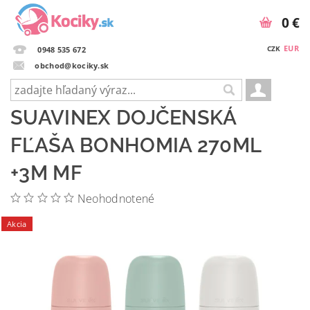
0 €
EUR
CZK
0948 535 672
obchod@kociky.sk
SUAVINEX DOJČENSKÁ
FĽAŠA BONHOMIA 270ML
+3M MF
Neohodnotené
Akcia