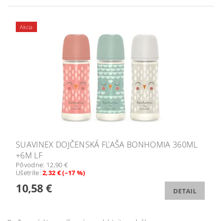
Akcia
SUAVINEX DOJČENSKÁ FĽAŠA BONHOMIA 360ML
+6M LF
Pôvodne:
12,90 €
Ušetríte
:
2,32 € (–17 %)
10,58 €
DETAIL