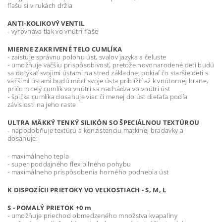
fľašu si v rukách držia
ANTI-KOLIKOVÝ VENTIL
- vyrovnáva tlak vo vnútri fľaše
MIERNE ZAKRIVENÉ TELO CUMLÍKA
- zaisťuje správnu polohu úst, svalov jazyka a čeluste
- umožňuje väčšiu prispôsobivosť, pretože novonarodené deti budú
sa dotýkať svojimi ústami na stred základne, pokiaľ čo staršie deti s
väčšími ústami budú môcť svoje ústa priblížiť až k vnútornej hrane,
pričom celý cumlík vo vnútri sa nachádza vo vnútri úst
- špička cumlíka dosahuje viac či menej do úst dieťaťa podľa
závislosti na jeho raste
ULTRA MÄKKÝ TENKÝ SILIKÓN SO ŠPECIÁLNOU TEXTÚROU
- napodobňuje textúru a konzistenciu matkinej bradavky a
dosahuje:
- maximálneho tepla
- super poddajného flexibilného pohybu
- maximálneho prispôsobenia horného podnebia úst
K DISPOZÍCII PRIETOKY VO VEĽKOSTIACH - S, M, L
S - POMALÝ PRIETOK +0 m
- umožňuje priechod obmedzeného množstva kvapaliny