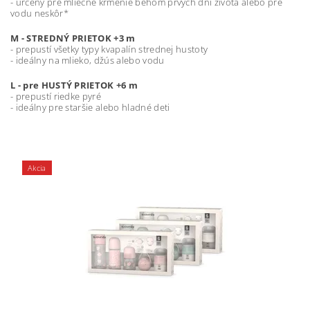
- určený pre mliečne kŕmenie behom prvých dní života alebo pre
vodu neskôr*
M - STREDNÝ PRIETOK +3 m
- prepustí všetky typy kvapalín strednej hustoty
- ideálny na mlieko, džús alebo vodu
L - pre HUSTÝ PRIETOK +6 m
- prepustí riedke pyré
- ideálny pre staršie alebo hladné deti
Akcia