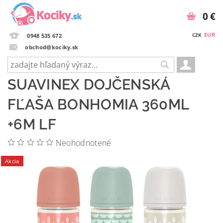
0 €
EUR
CZK
0948 535 672
obchod@kociky.sk
SUAVINEX DOJČENSKÁ
FĽAŠA BONHOMIA 360ML
+6M LF
Neohodnotené
Akcia