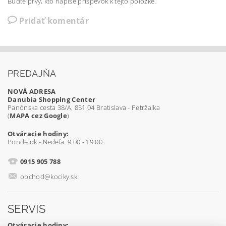
Buďte prvý, kto napíše príspevok k tejto položke.
Pridať komentár
PREDAJŇA
NOVÁ ADRESA
Danubia Shopping Center
Panónska cesta 38/A, 851 04 Bratislava - Petržalka
(
MAPA cez Google
)
Otváracie hodiny:
Pondelok - Nedeľa 9:00 - 19:00
0915 905 788
obchod@kociky.sk
SERVIS
Otváracie hodiny: