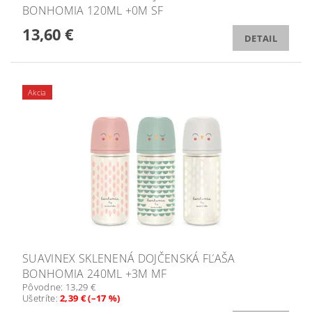
BONHOMIA 120ML +0M SF
13,60 €
DETAIL
Akcia
SUAVINEX SKLENENÁ DOJČENSKÁ FĽAŠA
BONHOMIA 240ML +3M MF
Pôvodne:
13,29 €
Ušetríte
:
2,39 € (–17 %)