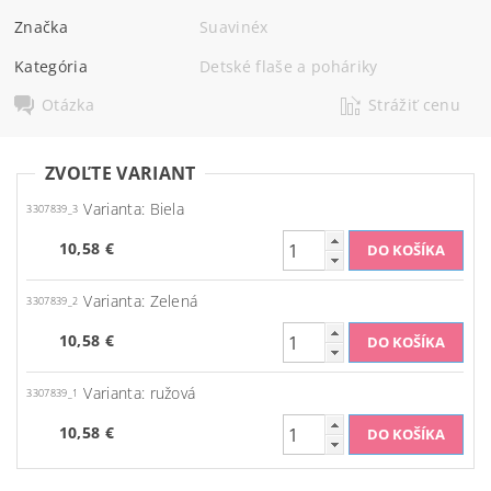
Značka
Suavinéx
Kategória
Detské flaše a poháriky
Otázka
Strážiť cenu
ZVOĽTE VARIANT
Varianta: Biela
3307839_3
10,58 €
Varianta: Zelená
3307839_2
10,58 €
Varianta: ružová
3307839_1
10,58 €