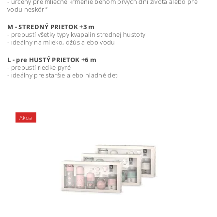
- určený pre mliečne kŕmenie behom prvých dní života alebo pre
vodu neskôr*
M - STREDNÝ PRIETOK +3 m
- prepustí všetky typy kvapalín strednej hustoty
- ideálny na mlieko, džús alebo vodu
L - pre HUSTÝ PRIETOK +6 m
- prepustí riedke pyré
- ideálny pre staršie alebo hladné deti
Akcia