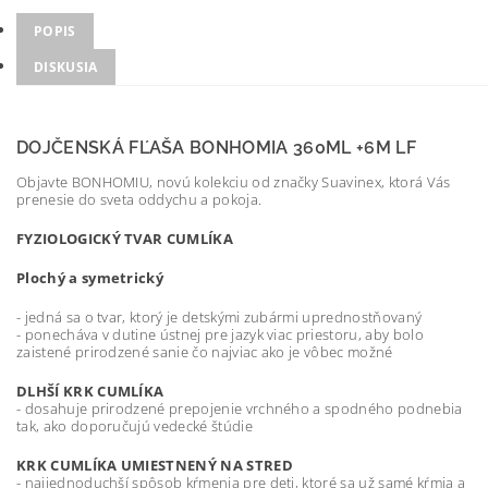
POPIS
DISKUSIA
DOJČENSKÁ FĽAŠA BONHOMIA 360ML +6M LF
Objavte BONHOMIU, novú kolekciu od značky Suavinex, ktorá Vás
prenesie do sveta oddychu a pokoja.
FYZIOLOGICKÝ TVAR CUMLÍKA
Plochý a symetrický
- jedná sa o tvar, ktorý je detskými zubármi uprednostňovaný
- ponecháva v dutine ústnej pre jazyk viac priestoru, aby bolo
zaistené prirodzené sanie čo najviac ako je vôbec možné
DLHŠÍ KRK CUMLÍKA
- dosahuje prirodzené prepojenie vrchného a spodného podnebia
tak, ako doporučujú vedecké štúdie
KRK CUMLÍKA UMIESTNENÝ NA STRED
- najjednoduchší spôsob kŕmenia pre deti, ktoré sa už samé kŕmia a