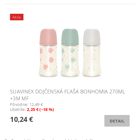
Akcia
SUAVINEX DOJČENSKÁ FĽAŠA BONHOMIA 270ML
+3M MF
Pôvodne:
12,49 €
Ušetríte
:
2,25 € (–18 %)
10,24 €
DETAIL