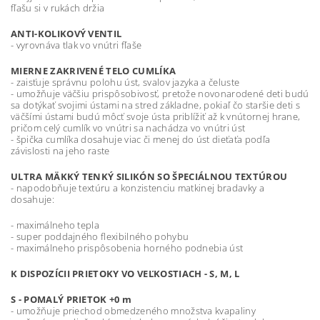
fľašu si v rukách držia
ANTI-KOLIKOVÝ VENTIL
- vyrovnáva tlak vo vnútri fľaše
MIERNE ZAKRIVENÉ TELO CUMLÍKA
- zaisťuje správnu polohu úst, svalov jazyka a čeluste
- umožňuje väčšiu prispôsobivosť, pretože novonarodené deti budú
sa dotýkať svojimi ústami na stred základne, pokiaľ čo staršie deti s
väčšími ústami budú môcť svoje ústa priblížiť až k vnútornej hrane,
pričom celý cumlík vo vnútri sa nachádza vo vnútri úst
- špička cumlíka dosahuje viac či menej do úst dieťaťa podľa
závislosti na jeho raste
ULTRA MÄKKÝ TENKÝ SILIKÓN SO ŠPECIÁLNOU TEXTÚROU
- napodobňuje textúru a konzistenciu matkinej bradavky a
dosahuje:
- maximálneho tepla
- super poddajného flexibilného pohybu
- maximálneho prispôsobenia horného podnebia úst
K DISPOZÍCII PRIETOKY VO VEĽKOSTIACH - S, M, L
S - POMALÝ PRIETOK +0 m
- umožňuje priechod obmedzeného množstva kvapaliny