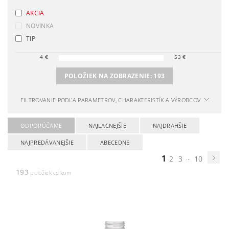
AKCIA
NOVINKA
TIP
4
€
53
€
POLOŽIEK NA ZOBRAZENIE:
193
FILTROVANIE PODĽA PARAMETROV, CHARAKTERISTÍK A VÝROBCOV
ODPORÚČAME
NAJLACNEJŠIE
NAJDRAHŠIE
NAJPREDÁVANEJŠIE
ABECEDNE
1
...
2
3
10
193
položiek celkom