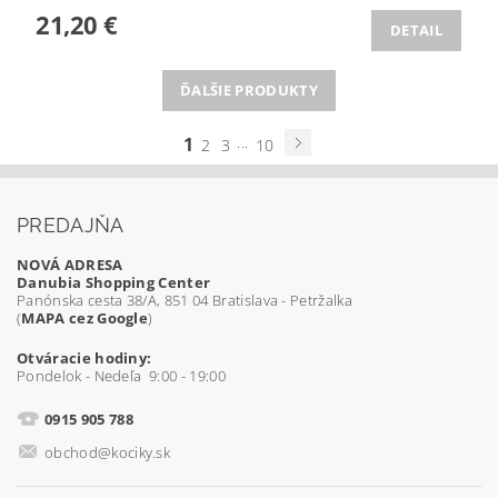
21,20 €
DETAIL
ĎALŠIE PRODUKTY
1
...
2
3
10
PREDAJŇA
NOVÁ ADRESA
Danubia Shopping Center
Panónska cesta 38/A, 851 04 Bratislava - Petržalka
(
MAPA cez Google
)
Otváracie hodiny:
Pondelok - Nedeľa 9:00 - 19:00
0915 905 788
obchod@kociky.sk