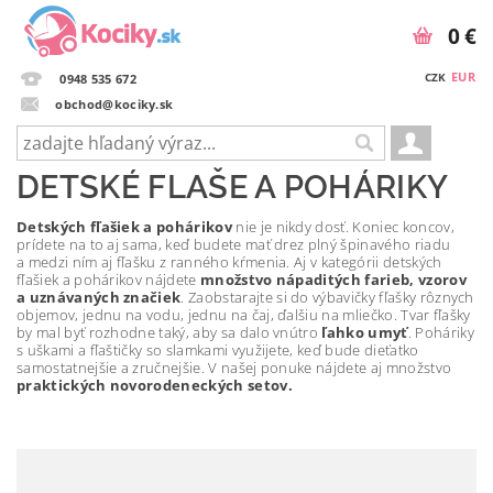
0 €
EUR
CZK
0948 535 672
obchod@kociky.sk
DETSKÉ FLAŠE A POHÁRIKY
Detských fľašiek a pohárikov
nie je nikdy dosť. Koniec koncov,
prídete na to aj sama, keď budete mať drez plný špinavého riadu
a medzi ním aj fľašku z ranného kŕmenia. Aj v kategórii detských
fľašiek a pohárikov nájdete
množstvo nápaditých farieb, vzorov
a uznávaných značiek
. Zaobstarajte si do výbavičky fľašky rôznych
objemov, jednu na vodu, jednu na čaj, ďalšiu na mliečko. Tvar fľašky
by mal byť rozhodne taký, aby sa dalo vnútro
ľahko umyť
. Poháriky
s uškami a fľaštičky so slamkami využijete, keď bude dieťatko
samostatnejšie a zručnejšie. V našej ponuke nájdete aj množstvo
praktických novorodeneckých setov.