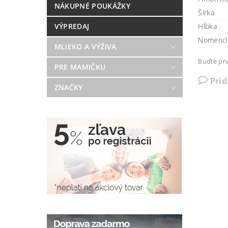
NÁKUPNÉ POUKÁŽKY
Šírka
VÝPREDAJ
Hĺbka
Nomencl
MLIEKO A VÝŽIVA
Buďte prv
PRE MAMIČKU
Pri
ZNAČKY