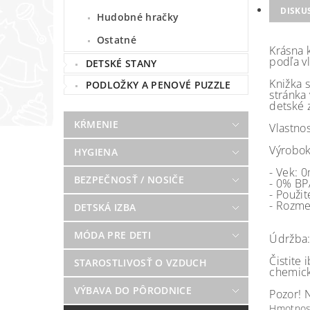
DISKU
Hudobné hračky
Ostatné
Krásna 
podľa vl
DETSKÉ STANY
Knižka 
PODLOŽKY A PENOVÉ PUZZLE
stránka 
detské 
KŔMENIE
Vlastnos
Výrobok
HYGIENA
- Vek: 
BEZPEČNOSŤ / NOSIČE
- 0% BP
- Použit
- Rozmer
DETSKÁ IZBA
MÓDA PRE DETI
Údržba
Čistite
STAROSTLIVOSŤ O VZDUCH
chemick
VÝBAVA DO PÔRODNICE
Pozor! 
Hmotnos