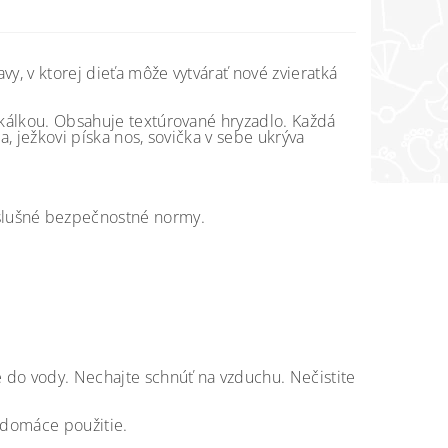
y, v ktorej dieťa môže vytvárať nové zvieratká
hrkálkou. Obsahuje textúrované hryzadlo. Každá
a, ježkovi píska nos, sovička v sebe ukrýva
slušné bezpečnostné normy.
 do vody. Nechajte schnúť na vzduchu. Nečistite
e domáce použitie.