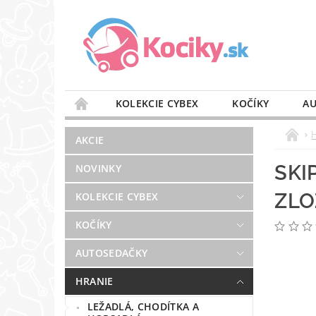
KOLEKCIE CYBEX
KOČÍKY
AU
STAROSTLIVOSŤ O VZDUCH
VÝBAVA DO 
AKCIE
BLOG
PREDAJŇA
KONTAKT
SKI
NOVINKY
ZLO
KOLEKCIE CYBEX
KOČÍKY
AUTOSEDAČKY
HRANIE
LEŽADLÁ, CHODÍTKA A