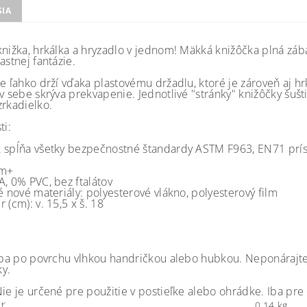
SIA
knižka, hrkálka a hryzadlo v jednom! Mäkká knižôčka plná zábav
astnej fantázie.
se ľahko drží vďaka plastovému držadlu, ktoré je zároveň aj 
v sebe skrýva prekvapenie. Jednotlivé "stránky" knižôčky šušti
zrkadielko.
ti:
 spĺňa všetky bezpečnostné štandardy ASTM F963, EN71 prí
0m+
A, 0% PVC, bez ftalátov
é nové materiály: polyesterové vlákno, polyesterový film
 (cm): v. 15,5 x š. 18
:
 iba po povrchu vlhkou handričkou alebo hubkou. Neponárajte
y.
Nie je určené pre použitie v postieľke alebo ohrádke. Iba pr
ť
0.14 kg