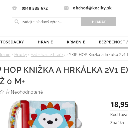
obchod@kociky.sk
0948 535 672
TOSEDAČKY
HRANIE
KŔMENIE
BEZPEČNOSŤ /
PÔRODNICE
MLIEKO A VÝŽIVA
PRE MAMIČKU
Hranie
Hračky
Vzdelávacie hračky
SKIP HOP Knižka a hrkálka 2v1
P HOP KNIŽKA A HRKÁLKA 2V1
Ž 0 M+
Neohodnotené
18,95
Kód tova
Značka