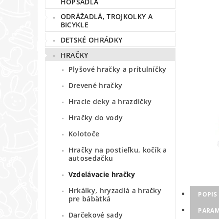
HOPSADLÁ
ODRÁŽADLÁ, TROJKOLKY A
BICYKLE
DETSKÉ OHRÁDKY
HRAČKY
Plyšové hračky a prítulníčky
Drevené hračky
Hracie deky a hrazdičky
Hračky do vody
Kolotoče
Hračky na postieľku, kočík a
autosedačku
Vzdelávacie hračky
Hrkálky, hryzadlá a hračky
POPIS
pre bábätká
PARAM
Darčekové sady