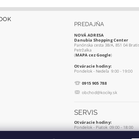
OOK
PREDAJŇA
NOVÁ ADRESA
Danubia Shopping Center
Panónska cesta 38/A, 851 04 Bratis
Petržalka
(
MAPA cez Google
)
Otváracie hodiny:
Pondelok - Nedeľa 9:00 - 19:00
0915 905 788
obchod@kociky.sk
SERVIS
Otváracie hodiny:
Pondelok - Piatok 09:00 - 18:00