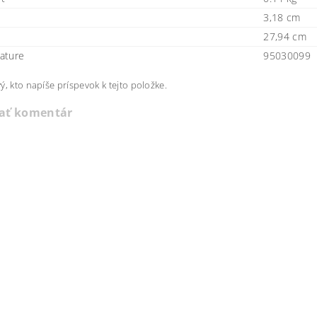
3,18 cm
27,94 cm
ature
95030099
ý, kto napíše príspevok k tejto položke.
dať komentár