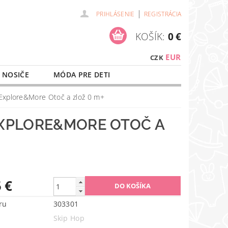
|
PRIHLÁSENIE
REGISTRÁCIA
KOŠÍK:
0 €
EUR
CZK
 NOSIČE
MÓDA PRE DETI
NAŠE SLUŽBY
O NÁKUPE
 Explore&More Otoč a zlož 0 m+
 EXPLORE&MORE OTOČ A
 €
ru
303301
Skip Hop