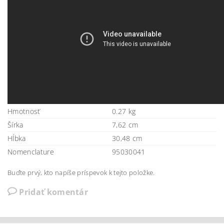
Hmotnosť
0.27 kg
Šírka
7,62 cm
Hĺbka
30,48 cm
Nomenclature
95030041
Buďte prvý, kto napíše príspevok k tejto položke.
Pridať komentár