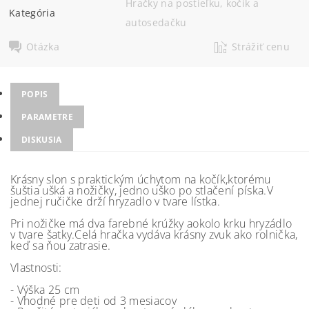
Hračky na postieľku, kočík a
Kategória
autosedačku
Otázka
Strážiť cenu
POPIS
PARAMETRE
DISKUSIA
Krásny slon s praktickým úchytom na kočík,ktorému
šuštia ušká a nožičky, jedno uško po stlačení píska.V
jednej ručičke drží hryzadlo v tvare lístka.
Pri nožičke má dva farebné krúžky aokolo krku hryzádlo
v tvare šatky.Celá hračka vydáva krásny zvuk ako rolnička,
keď sa ňou zatrasie.
Vlastnosti:
- Výška 25 cm
- Vhodné pre deti od 3 mesiacov