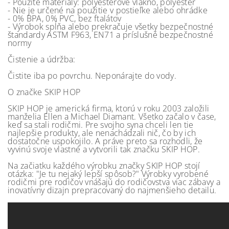
- Použité materiály: polyesterové vlákno, polyester
- Nie je určené na použitie v postieľke alebo ohrádke
- 0% BPA, 0% PVC, bez ftalátov
- Výrobok spĺňa alebo prekračuje všetky bezpečnostné
štandardy ASTM F963, EN71 a príslušné bezpečnostné
normy
Čistenie a údržba:
Čistite iba po povrchu. Neponárajte do vody.
O značke SKIP HOP
SKIP HOP je americká firma, ktorú v roku 2003 založili
manželia Ellen a Michael Diamant. Všetko začalo v čase,
keď sa stali rodičmi. Pre svojho syna chceli len tie
najlepšie produkty, ale nenachádzali nič, čo by ich
dostatočne uspokojilo. A práve preto sa rozhodli, že
vyvinú svoje vlastné a vytvorili tak značku SKIP HOP.
Na začiatku každého výrobku značky SKIP HOP stojí
otázka: "Je tu nejaký lepší spôsob?" Výrobky vyrobené
rodičmi pre rodičov vnášajú do rodičovstva viac zábavy a
inovatívny dizajn prepracovaný do najmenšieho detailu.