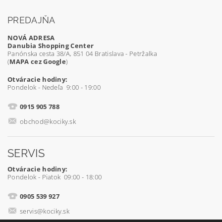
PREDAJŇA
NOVÁ ADRESA
Danubia Shopping Center
Panónska cesta 38/A, 851 04 Bratislava - Petržalka
(
MAPA cez Google
)
Otváracie hodiny:
Pondelok - Nedeľa 9:00 - 19:00
0915 905 788
obchod@kociky.sk
SERVIS
Otváracie hodiny:
Pondelok - Piatok 09:00 - 18:00
0905 539 927
servis@kociky.sk