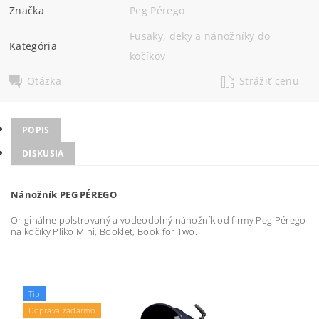
Značka
Peg Pérego
Fusaky, deky a nánožníky do
Kategória
kočíkov
Otázka
Strážiť cenu
POPIS
DISKUSIA
Nánožník PEG PÉREGO
Originálne polstrovaný a vodeodolný nánožník od firmy Peg Pérego
na kočíky Pliko Mini, Booklet, Book for Two.
Tip
Doprava zadarmo