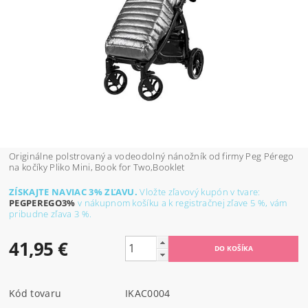
Originálne polstrovaný a vodeodolný nánožník od firmy Peg Pérego
na kočíky Pliko Mini, Book for Two,Booklet
ZÍSKAJTE NAVIAC 3% ZĽAVU.
Vložte zľavový kupón v tvare:
PEGPEREGO3%
v nákupnom košíku a k
registračnej zľave
5 %, vám
pribudne zľava 3 %.
41,95 €
Kód tovaru
IKAC0004