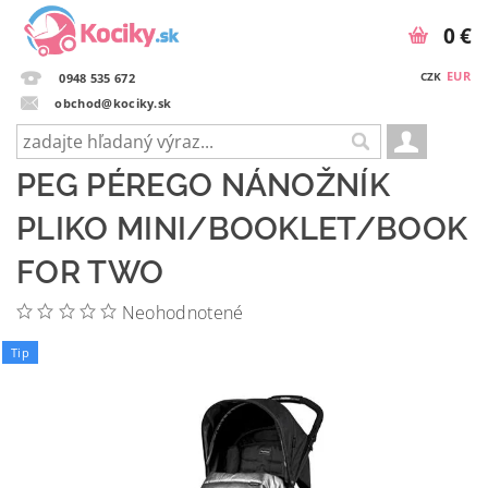
0 €
EUR
CZK
0948 535 672
obchod@kociky.sk
PEG PÉREGO NÁNOŽNÍK
PLIKO MINI/BOOKLET/BOOK
FOR TWO
Neohodnotené
Tip