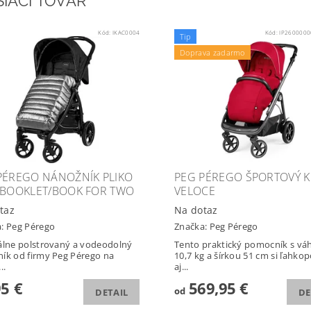
SIACI TOVAR
Kód:
IKAC0004
Kód:
IP260000
Tip
Doprava zadarmo
PÉREGO NÁNOŽNÍK PLIKO
PEG PÉREGO ŠPORTOVÝ K
/BOOKLET/BOOK FOR TWO
VELOCE
taz
Na dotaz
a:
Peg Pérego
Značka:
Peg Pérego
álne polstrovaný a vodeodolný
Tento praktický pomocník s vá
ík od firmy Peg Pérego na
10,7 kg a šírkou 51 cm si ľahko
..
aj...
95 €
569,95 €
od
DETAIL
DE