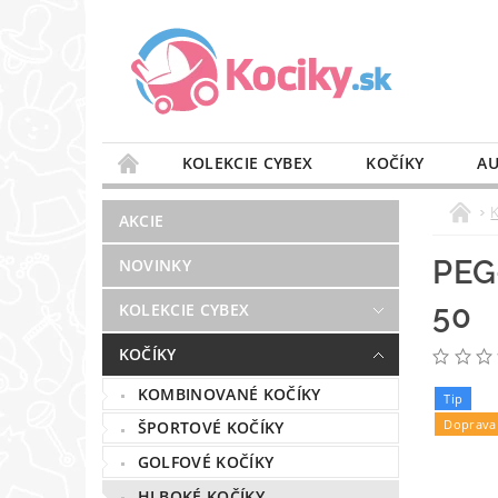
KOLEKCIE CYBEX
KOČÍKY
AU
STAROSTLIVOSŤ O VZDUCH
VÝBAVA DO 
AKCIE
BLOG
PREDAJŇA
KONTAKT
PEG
NOVINKY
50
KOLEKCIE CYBEX
KOČÍKY
KOMBINOVANÉ KOČÍKY
Tip
Doprava
ŠPORTOVÉ KOČÍKY
GOLFOVÉ KOČÍKY
HLBOKÉ KOČÍKY