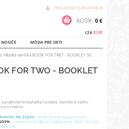
|
PRIHLÁSENIE
REGISTRÁCIA
KOŠÍK:
0 €
EUR
CZK
 NOSIČE
MÓDA PRE DETI
NAŠE SLUŽBY
O NÁKUPE
go Hlboká vanička BOOK FOR TWO - BOOKLET 50
OK FOR TWO - BOOKLET
a praktická korba/taška na dieťa. Vezmite si Vášho
ca so sebou.
 NAVIAC 3% ZĽAVU.
Vložte zľavový kupón v tvare:
GO3%
v nákupnom košíku a k
registračnej zľave
5 %, vám
zľava 3 %.