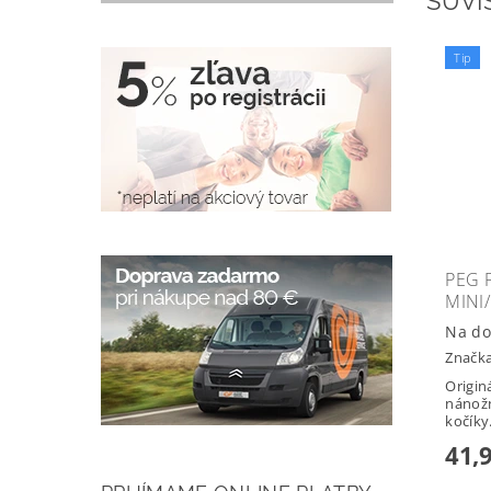
SÚVI
Tip
PEG 
MINI
Na do
Značk
Origin
nánožn
kočíky.
41,