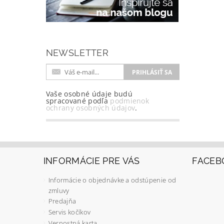
NEWSLETTER
Vaše osobné údaje budú
spracované podľa
podmienok
ochrany osobných údajov
.
INFORMÁCIE PRE VÁS
FACEB
Informácie o objednávke a odstúpenie od
zmluvy
Predajňa
Servis kočíkov
Vernostná karta