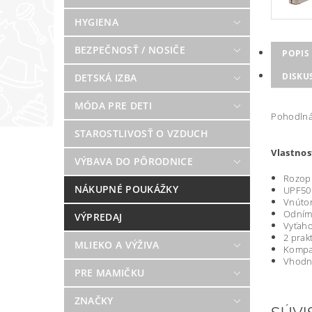
HYGIENA
BEZPEČNOSŤ / NOSIČE
POPIS
DISKU
DETSKÁ IZBA
MÓDA PRE DETI
Pohodlná 
STAROSTLIVOSŤ O VZDUCH
Vlastnos
VÝBAVA DO PÔRODNICE
Rozopí
NÁKUPNÉ POUKÁŽKY
UPF50 
Vnútor
Odníma
VÝPREDAJ
Vyťaho
2 prak
MLIEKO A VÝŽIVA
Kompak
Vhodné
PRE MAMIČKU
ZNAČKY