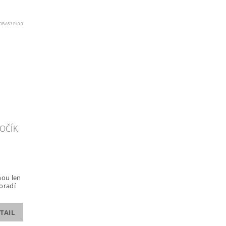
00BA53PL00
OČÍK
hou len
poradí
TAIL