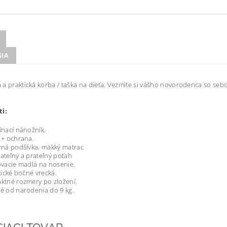
SIA
a praktická korba / taška na dieťa. Vezmite si vášho novorodenca so seb
ti:
nací nánožník.
+ ochrana.
ná podšívka, mäkký matrac
teľný a prateľný poťah
vacie madlá na nosenie.
tické bočné vrecká.
tné rozmery po zložení.
 od narodenia do 9 kg.