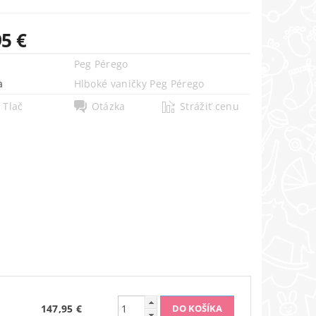
95 €
Peg Pérego
a
Hlboké vaničky Peg Pérego
Tlač
Otázka
Strážiť cenu
147,95 €