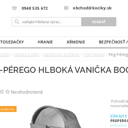
obchod@kociky.sk
0948 535 672
TOSEDAČKY
HRANIE
KŔMENIE
BEZPEČNOSŤ /
PÔRODNICE
MLIEKO A VÝŽIVA
PRE MAMIČKU
Kočíky
Hlboké kočíky
Vaničky ku kočíkom
Peg Pérego
Peg-Pére
-PÉREGO HLBOKÁ VANIČKA BO
Neohodnotené
Pohodlná 
novoroden
 zadarmo
ZÍSKAJTE
PEGPERE
pribudne 