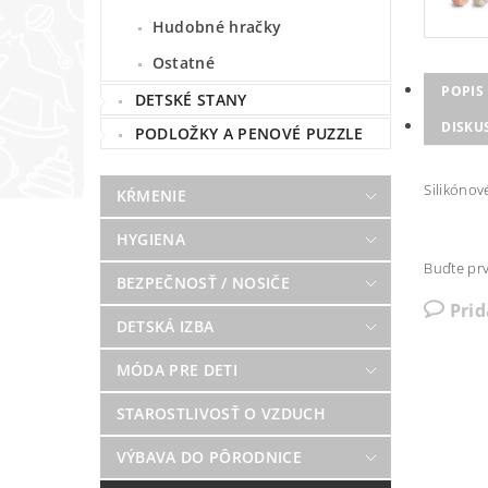
Hudobné hračky
Ostatné
POPIS
DETSKÉ STANY
DISKU
PODLOŽKY A PENOVÉ PUZZLE
Silikónov
KŔMENIE
HYGIENA
Buďte prv
BEZPEČNOSŤ / NOSIČE
Pri
DETSKÁ IZBA
MÓDA PRE DETI
STAROSTLIVOSŤ O VZDUCH
VÝBAVA DO PÔRODNICE