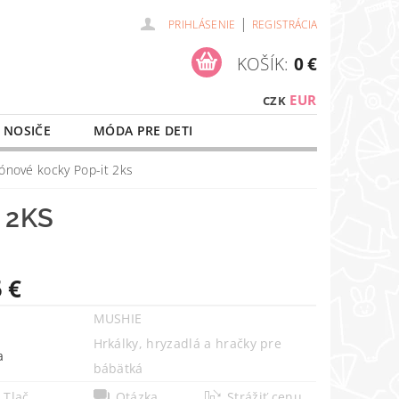
|
PRIHLÁSENIE
REGISTRÁCIA
KOŠÍK:
0 €
EUR
CZK
 NOSIČE
MÓDA PRE DETI
NAŠE SLUŽBY
O NÁKUPE
kónové kocky Pop-it 2ks
 2KS
 €
MUSHIE
Hrkálky, hryzadlá a hračky pre
a
bábätká
Tlač
Otázka
Strážiť cenu