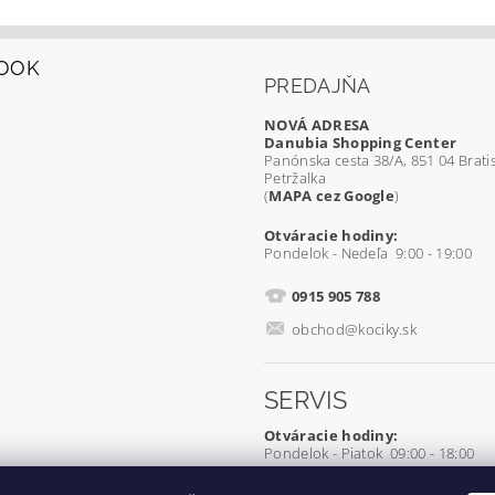
OOK
PREDAJŇA
NOVÁ ADRESA
Danubia Shopping Center
Panónska cesta 38/A, 851 04 Bratis
Petržalka
(
MAPA cez Google
)
Otváracie hodiny:
Pondelok - Nedeľa 9:00 - 19:00
0915 905 788
obchod@kociky.sk
SERVIS
Otváracie hodiny:
Pondelok - Piatok 09:00 - 18:00