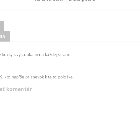
SIA
é kocky s výstupkami na každej strane.
ý, kto napíše príspevok k tejto položke.
dať komentár