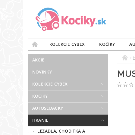
KOLEKCIE CYBEX
KOČÍKY
AU
STAROSTLIVOSŤ O VZDUCH
VÝBAVA DO 
AKCIE
BLOG
PREDAJŇA
KONTAKT
MUS
NOVINKY
KOLEKCIE CYBEX
KOČÍKY
AUTOSEDAČKY
HRANIE
LEŽADLÁ, CHODÍTKA A