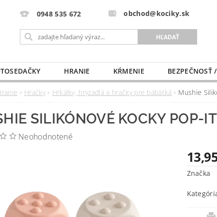
obchod@kociky.sk
0948 535 672
TOSEDAČKY
HRANIE
KŔMENIE
BEZPEČNOSŤ /
PÔRODNICE
MLIEKO A VÝŽIVA
PRE MAMIČKU
Hranie
Hračky
Hrkálky, hryzadlá a hračky pre bábätká
Mushie Sili
HIE SILIKÓNOVÉ KOCKY POP-IT
Neohodnotené
13,95
Značka
Kategóri