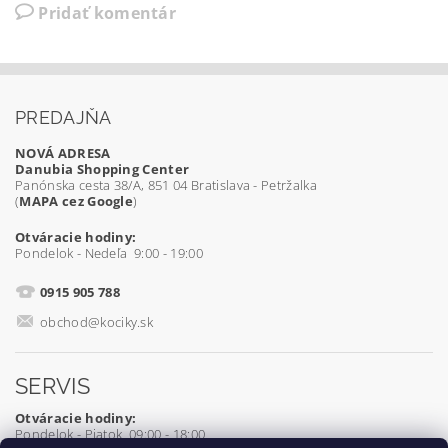
Pridať komentár
PREDAJŇA
NOVÁ ADRESA
Danubia Shopping Center
Panónska cesta 38/A, 851 04 Bratislava - Petržalka
(
MAPA cez Google
)
Otváracie hodiny:
Pondelok - Nedeľa 9:00 - 19:00
0915 905 788
obchod@kociky.sk
SERVIS
Otváracie hodiny:
Pondelok - Piatok 09:00 - 18:00