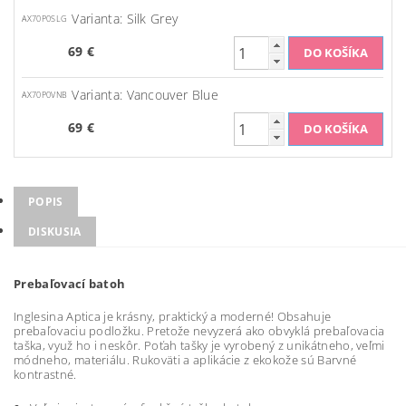
Varianta: Silk Grey
AX70P0SLG
69 €
Varianta: Vancouver Blue
AX70P0VNB
69 €
POPIS
DISKUSIA
Prebaľovací batoh
Inglesina Aptica je krásny, praktický a moderné! Obsahuje
prebaľovaciu podložku. Pretože nevyzerá ako obvyklá prebaľovacia
taška, využ ho i neskôr. Poťah tašky je vyrobený z unikátneho, veľmi
módneho, materiálu. Rukoväti a aplikácie z ekokože sú Barvné
kontrastné.