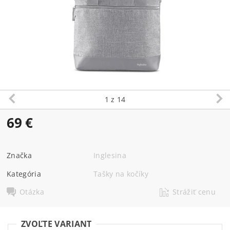
1
z 14
69 €
Značka
Inglesina
Kategória
Tašky na kočíky
Otázka
Strážiť cenu
ZVOĽTE VARIANT