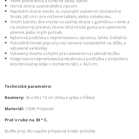
Veľmi priestranná a funkčné taška, batoh.
Horná strana uzatvárateľná zipsom.
Napřední strane vrecko so zipsovým uzáverom dostatočne
široká (40 cm) i pre vloženie tabletu alebo notebooku.
Vnútri batohu dve vrecká na zadnej strane s gumičkou v leme a
na vnútornej prednej strane všitá široká guma pre upevnenie
plienok alebo iných potrieb.
Nylonová podšívka s nepremokavou úpravou, ľahko čistiteľná.
Pohodlné široké popruhy cez ramená nastaviteľné na dĺžku a
vybavené vankúšiky.
Vybavený dvoma úchytmi pre zavesenie na rukoväť kočíka.
Integrovaná nepremokavá prebaľovacia podložka z polyesteru
koordinovanej látke s rozmermi 58,5 x 34,5 cm.
Technické parametre:
Rozmery:
36 x 39 x 13 cm (šírka x výška x hĺbka)
Materiál:
100% Polyester
Prať v ruke na 30 ° C.
Buďte prvý, kto napíše príspevok k tejto položke.