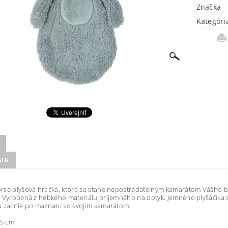
Značka
Kategóri
SIA
rse plyšová hračka, ktorá sa stane nepostrádateľným kamarátom Vášho b
 Vyrobená z hebkého materiálu príjemného na dotyk. Jemného plyšáčika si 
u zacnie po maznaní so svojím kamarátom.
25 cm