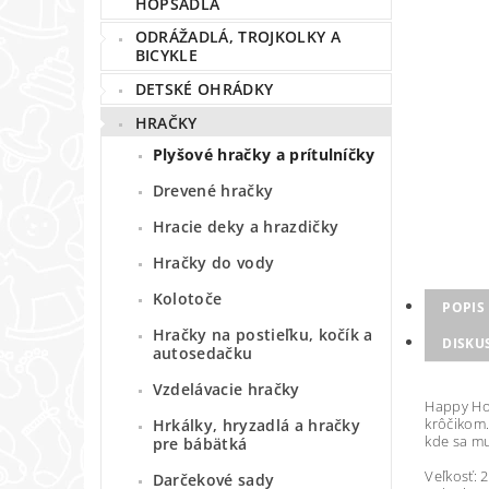
HOPSADLÁ
ODRÁŽADLÁ, TROJKOLKY A
BICYKLE
DETSKÉ OHRÁDKY
HRAČKY
Plyšové hračky a prítulníčky
Drevené hračky
Hracie deky a hrazdičky
Hračky do vody
Kolotoče
POPIS
Hračky na postieľku, kočík a
DISKU
autosedačku
Vzdelávacie hračky
Happy Ho
krôčikom.
Hrkálky, hryzadlá a hračky
kde sa m
pre bábätká
Veľkosť: 
Darčekové sady