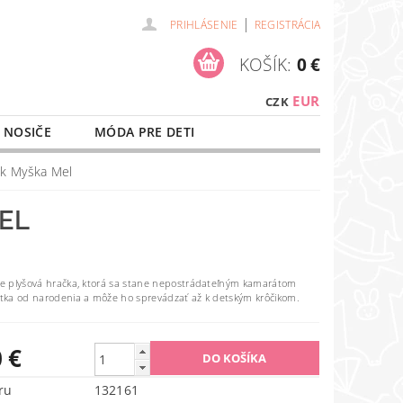
|
PRIHLÁSENIE
REGISTRÁCIA
KOŠÍK:
0 €
EUR
CZK
 NOSIČE
MÓDA PRE DETI
NAŠE SLUŽBY
O NÁKUPE
k Myška Mel
EL
e plyšová hračka, ktorá sa stane nepostrádateľným kamarátom
ka od narodenia a môže ho sprevádzať až k detským krôčikom.
 €
ru
132161