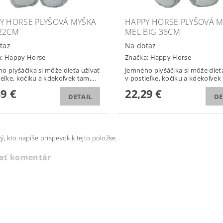
Y HORSE PLYŠOVÁ MYŠKA
HAPPY HORSE PLYŠOVÁ 
22CM
MEL BIG 36CM
taz
Na dotaz
a:
Happy Horse
Značka:
Happy Horse
o plyšáčika si môže dieťa užívať
Jemného plyšáčika si môže dieť
ieľke, kočíku a kdekoľvek tam,...
v postieľke, kočíku a kdekoľvek 
39 €
22,29 €
DETAIL
DE
ý, kto napíše príspevok k tejto položke.
dať komentár