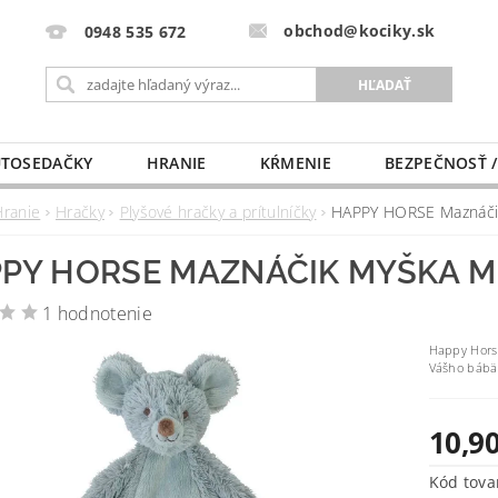
obchod@kociky.sk
0948 535 672
TOSEDAČKY
HRANIE
KŔMENIE
BEZPEČNOSŤ /
PÔRODNICE
MLIEKO A VÝŽIVA
PRE MAMIČKU
Hranie
Hračky
Plyšové hračky a prítulníčky
HAPPY HORSE Maznáči
PY HORSE MAZNÁČIK MYŠKA M
1 hodnotenie
Happy Hors
Vášho bábät
10,90
Kód tova