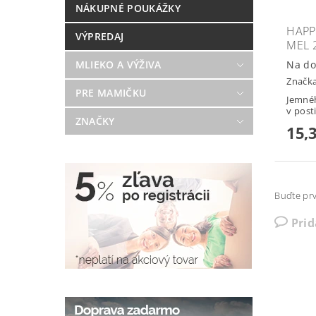
NÁKUPNÉ POUKÁŽKY
HAPP
VÝPREDAJ
MEL 
MLIEKO A VÝŽIVA
Na do
Značk
PRE MAMIČKU
Jemnéh
v post
ZNAČKY
15,
Buďte prv
Pri