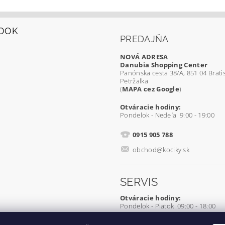
OOK
PREDAJŇA
NOVÁ ADRESA
Danubia Shopping Center
Panónska cesta 38/A, 851 04 Bratis
Petržalka
(
MAPA cez Google
)
Otváracie hodiny:
Pondelok - Nedeľa 9:00 - 19:00
0915 905 788
obchod@kociky.sk
SERVIS
Otváracie hodiny:
Pondelok - Piatok 09:00 - 18:00