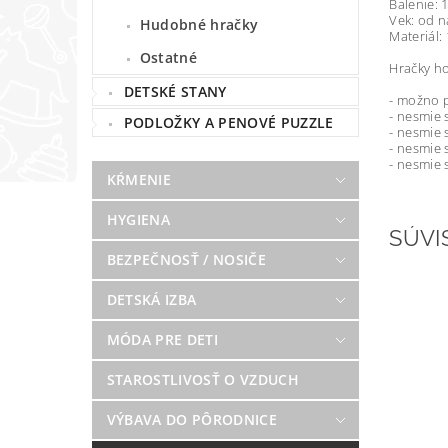
Balenie: 
Vek: od 
Hudobné hračky
Materiál:
Ostatné
Hračky ho
DETSKÉ STANY
- možno p
- nesmie s
PODLOŽKY A PENOVÉ PUZZLE
- nesmie 
- nesmie 
- nesmie 
KŔMENIE
HYGIENA
SÚVI
BEZPEČNOSŤ / NOSIČE
DETSKÁ IZBA
MÓDA PRE DETI
STAROSTLIVOSŤ O VZDUCH
VÝBAVA DO PÔRODNICE