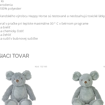
1 ks
narodenia
 100% polyester
landského výrobcu Happy Horse sú testované a neobsahujú toxické látky.
rať v pračke pri teplote maximálne 30 ° C v šetrnom programe
a bieliť
sa chemicky čistiť
sa žehliť
sa sušiť v bubnovej sušičke
SIACI TOVAR
Kód:
132160
K