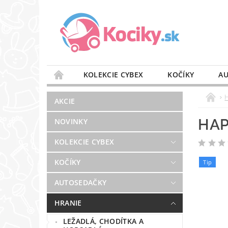
KOLEKCIE CYBEX
KOČÍKY
AU
STAROSTLIVOSŤ O VZDUCH
VÝBAVA DO 
AKCIE
BLOG
PREDAJŇA
KONTAKT
HAP
NOVINKY
KOLEKCIE CYBEX
KOČÍKY
Tip
AUTOSEDAČKY
HRANIE
LEŽADLÁ, CHODÍTKA A