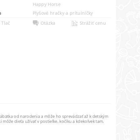
Happy Horse
a
Plyšové hračky a prítulníčky
Tlač
Otázka
Strážiť cenu
ábätka od narodenia a môže ho sprevádzať až k detským
môže dieťa užívať v postieľke, kočíku a kdekoľvek tam,