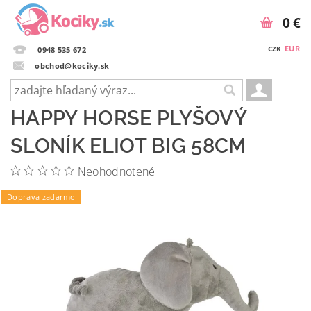
0 €
EUR
CZK
0948 535 672
obchod@kociky.sk
HAPPY HORSE PLYŠOVÝ
SLONÍK ELIOT BIG 58CM
Neohodnotené
Doprava zadarmo