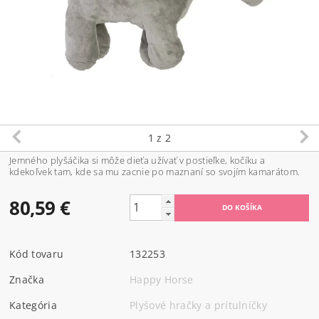
1
z 2
Jemného plyšáčika si môže dieťa užívať v postieľke, kočíku a
kdekoľvek tam, kde sa mu zacnie po maznaní so svojím kamarátom.
80,59 €
Kód tovaru
132253
Značka
Happy Horse
Kategória
Plyšové hračky a prítulníčky