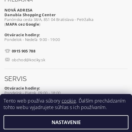
NOVÁ ADRESA
Danubia Shopping Center
Panónska cesta 38/A, 851 04 Bratislava - Petržalka
(
MAPA cez Google
)
Otváracie hodiny:
Pondelok - Nedeľa 9:00 - 19:00
0915 905 788
obchod@kociky.sk
SERVIS
Otváracie hodiny:
Pondelok - Piatok 09:00 - 18:00
Tento web používa súbory
cookie
. Ďalším prechádzaním
0905 539 927
tohto webu vyjadrujete súhlas s ich používaním.
servis@kociky.sk
NASTAVENIE
2026 ©
Kociky.sk
, všetky práva vyhradené