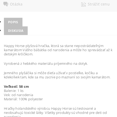
Otázka
Strážiť cenu
POPIS
DISKUSIA
Happy Horse plyšová hračka, ktorá sa stane nepostrádateľným
kamarátom Vášho bábätka od narodenia a môže ho sprevádzať až k
detským krôčikom.
Vyrobená z hebkého materiálu príjemného na dotyk.
Jemného plyšáčika si môže dieťa užívať v postieľke, kočíku a
kdekoľvek tam, kde sa mu zacnie po maznaní so svojím kamarátom.
Veľkosť:
58 cm
Balenie: 1 ks
Vek: od narodenia
Materiál: 100% polyester
Hračky holandského výrobcu Happy Horse sú testované a
neobsahujú toxické látky. Všetky produkty sú vhodné pre deti od
narodenia.