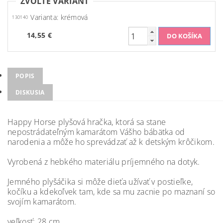
ZVOĽTE VARIANT
Varianta: krémová
130140
14,55 €
POPIS
DISKUSIA
Happy Horse plyšová hračka, ktorá sa stane
nepostrádateľným kamarátom Vášho bábätka od
narodenia a môže ho sprevádzať až k detským krôčikom.
Vyrobená z hebkého materiálu príjemného na dotyk.
Jemného plyšáčika si môže dieťa užívať v postieľke,
kočíku a kdekoľvek tam, kde sa mu zacnie po maznaní so
svojím kamarátom.
veľkosť: 28 cm