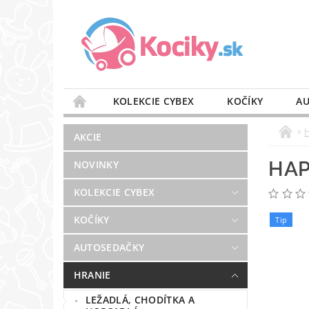
KOLEKCIE CYBEX
KOČÍKY
AU
STAROSTLIVOSŤ O VZDUCH
VÝBAVA DO 
AKCIE
BLOG
PREDAJŇA
KONTAKT
HAP
NOVINKY
KOLEKCIE CYBEX
KOČÍKY
Tip
AUTOSEDAČKY
HRANIE
LEŽADLÁ, CHODÍTKA A