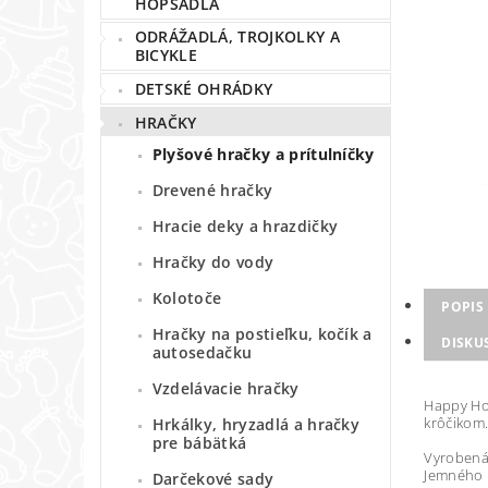
HOPSADLÁ
ODRÁŽADLÁ, TROJKOLKY A
BICYKLE
DETSKÉ OHRÁDKY
HRAČKY
Plyšové hračky a prítulníčky
Drevené hračky
Hracie deky a hrazdičky
Hračky do vody
Kolotoče
POPIS
Hračky na postieľku, kočík a
DISKU
autosedačku
Vzdelávacie hračky
Happy Ho
krôčikom
Hrkálky, hryzadlá a hračky
pre bábätká
Vyrobená
Jemného p
Darčekové sady