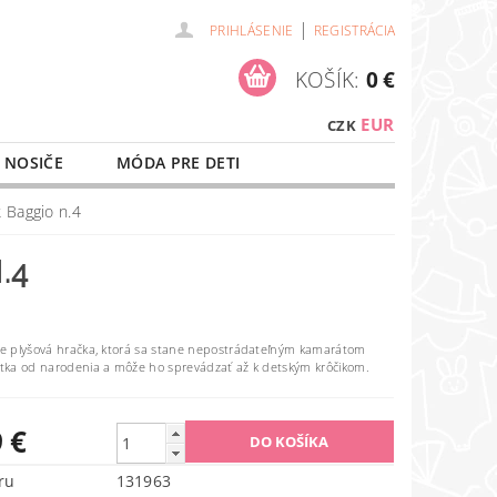
|
PRIHLÁSENIE
REGISTRÁCIA
KOŠÍK:
0 €
EUR
CZK
 NOSIČE
MÓDA PRE DETI
NAŠE SLUŽBY
O NÁKUPE
 Baggio n.4
.4
e plyšová hračka, ktorá sa stane nepostrádateľným kamarátom
ka od narodenia a môže ho sprevádzať až k detským krôčikom.
 €
ru
131963