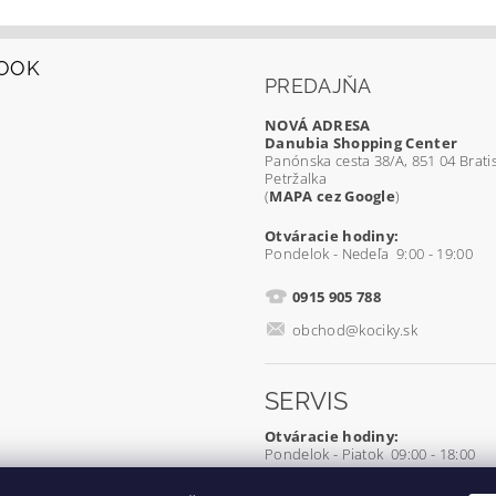
OOK
PREDAJŇA
NOVÁ ADRESA
Danubia Shopping Center
Panónska cesta 38/A, 851 04 Bratis
Petržalka
(
MAPA cez Google
)
Otváracie hodiny:
Pondelok - Nedeľa 9:00 - 19:00
0915 905 788
obchod@kociky.sk
SERVIS
Otváracie hodiny:
Pondelok - Piatok 09:00 - 18:00