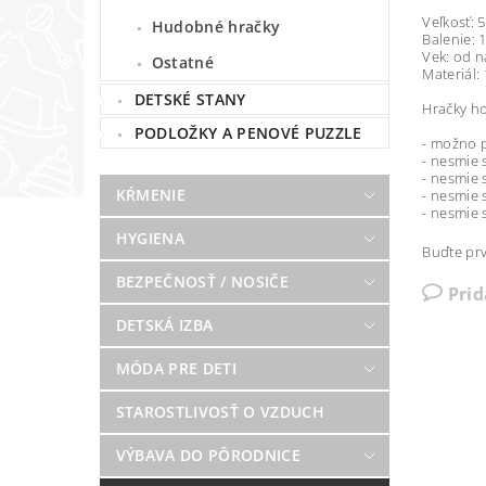
Veľkosť: 
Hudobné hračky
Balenie: 
Vek: od 
Ostatné
Materiál:
DETSKÉ STANY
Hračky ho
PODLOŽKY A PENOVÉ PUZZLE
- možno p
- nesmie s
- nesmie 
KŔMENIE
- nesmie s
- nesmie 
HYGIENA
Buďte prv
BEZPEČNOSŤ / NOSIČE
Pri
DETSKÁ IZBA
MÓDA PRE DETI
STAROSTLIVOSŤ O VZDUCH
VÝBAVA DO PÔRODNICE