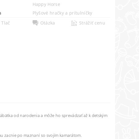
Happy Horse
a
Plyšové hračky a prítulníčky
Tlač
Otázka
Strážiť cenu
ábätka od narodenia a môže ho sprevádzať až k detským
a mu zacnie po maznaní so svojím kamarátom.