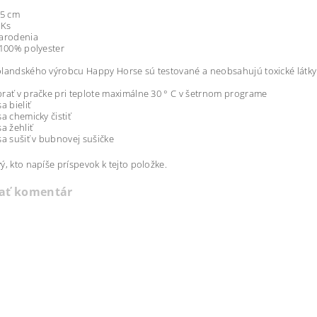
55 cm
1Ks
narodenia
 100% polyester
landského výrobcu Happy Horse sú testované a neobsahujú toxické látky.
rať v pračke pri teplote maximálne 30 ° C v šetrnom programe
a bieliť
sa chemicky čistiť
a žehliť
sa sušiť v bubnovej sušičke
ý, kto napíše príspevok k tejto položke.
dať komentár