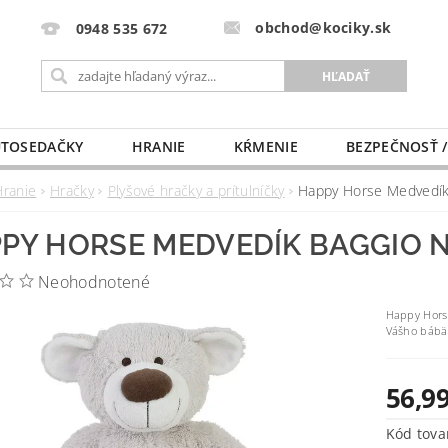
obchod@kociky.sk
0948 535 672
TOSEDAČKY
HRANIE
KŔMENIE
BEZPEČNOSŤ /
PÔRODNICE
MLIEKO A VÝŽIVA
PRE MAMIČKU
Hranie
Hračky
Plyšové hračky a prítulníčky
Happy Horse Medvedík
PY HORSE MEDVEDÍK BAGGIO N
Neohodnotené
Happy Hors
Vášho bábät
56,99
Kód tova