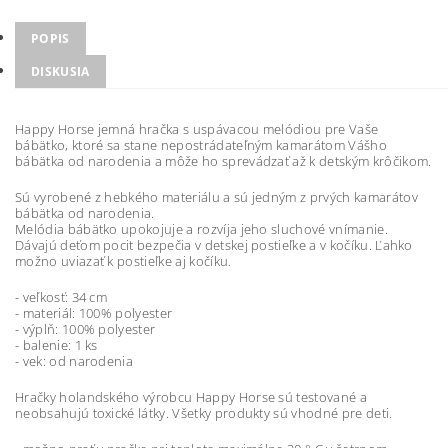
POPIS
DISKUSIA
Happy Horse jemná hračka s uspávacou melódiou pre Vaše
bábätko, ktoré sa stane nepostrádateľným kamarátom Vášho
bábätka od narodenia a môže ho sprevádzať až k detským krôčikom.
Sú vyrobené z hebkého materiálu a sú jedným z prvých kamarátov
bábätka od narodenia.
Melódia bábätko upokojuje a rozvíja jeho sluchové vnímanie.
Dávajú deťom pocit bezpečia v detskej postieľke a v kočíku. Ľahko
možno uviazať k postieľke aj kočíku.
- veľkosť: 34 cm
- materiál: 100% polyester
- výplň: 100% polyester
- balenie: 1 ks
- vek: od narodenia
Hračky holandského výrobcu Happy Horse sú testované a
neobsahujú toxické látky. Všetky produkty sú vhodné pre deti.