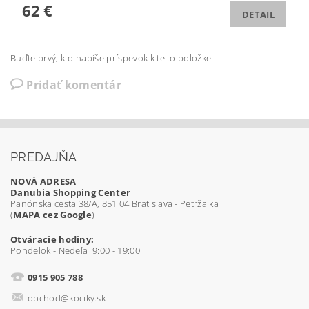
62 €
DETAIL
Buďte prvý, kto napíše príspevok k tejto položke.
Pridať komentár
PREDAJŇA
NOVÁ ADRESA
Danubia Shopping Center
Panónska cesta 38/A, 851 04 Bratislava - Petržalka
(
MAPA cez Google
)
Otváracie hodiny:
Pondelok - Nedeľa 9:00 - 19:00
0915 905 788
obchod@kociky.sk