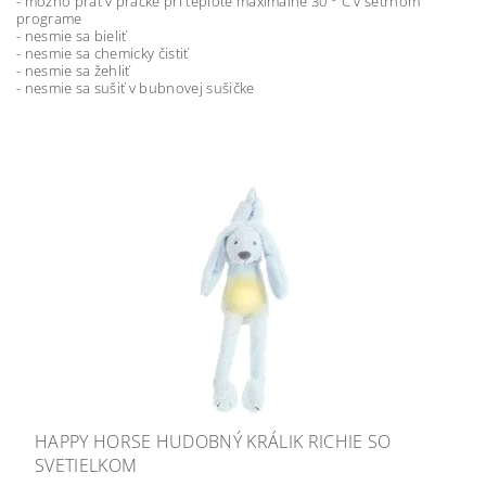
- možno prať v pračke pri teplote maximálne 30 ° C v šetrnom
programe
- nesmie sa bieliť
- nesmie sa chemicky čistiť
- nesmie sa žehliť
- nesmie sa sušiť v bubnovej sušičke
HAPPY HORSE HUDOBNÝ KRÁLIK RICHIE SO
SVETIELKOM