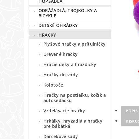
HOPSADLÁ
ODRÁŽADLÁ, TROJKOLKY A
BICYKLE
DETSKÉ OHRÁDKY
HRAČKY
Plyšové hračky a prítulníčky
Drevené hračky
Hracie deky a hrazdičky
Hračky do vody
Kolotoče
Hračky na postieľku, kočík a
autosedačku
Vzdelávacie hračky
POPIS
Hrkálky, hryzadlá a hračky
DISKU
pre bábätká
Darčekové sady