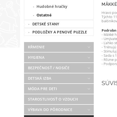
MÄKKÉ
Hudobné hračky
Hravo po
Ostatné
Týchto 11
balónikov
DETSKÉ STANY
Podrobno
PODLOŽKY A PENOVÉ PUZZLE
- Mäkké h
- Umývat
- Ľahko st
KŔMENIE
- Trénujú
- Stimulu
- Sada s 
HYGIENA
- Rôzne 
- Podpor
BEZPEČNOSŤ / NOSIČE
DETSKÁ IZBA
SÚVI
MÓDA PRE DETI
STAROSTLIVOSŤ O VZDUCH
VÝBAVA DO PÔRODNICE