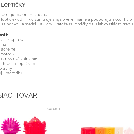
 LOPTIČKY
dporujú motorické zručnosti.
 loptičiek od fillikid stimuluje zmyslové vnímanie a podporujú motoriku 
 sa pohybuje medzi 6 a 8 cm. Pretože sa loptičky dajú ľahko stláčať, trénuj
sti:
racie loptičky
eľné
lačiteľné
 motoriku
jú zmyslové vnímanie
11 hracími loptičkami
povrchy
ujú motoriku
SIACI TOVAR
Kód:
638-1