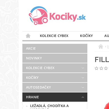
KOLEKCIE CYBEX
KOČÍKY
AU
STAROSTLIVOSŤ O VZDUCH
VÝBAVA DO 
AKCIE
BLOG
PREDAJŇA
KONTAKT
FIL
NOVINKY
KOLEKCIE CYBEX
KOČÍKY
AUTOSEDAČKY
HRANIE
LEŽADLÁ, CHODÍTKA A