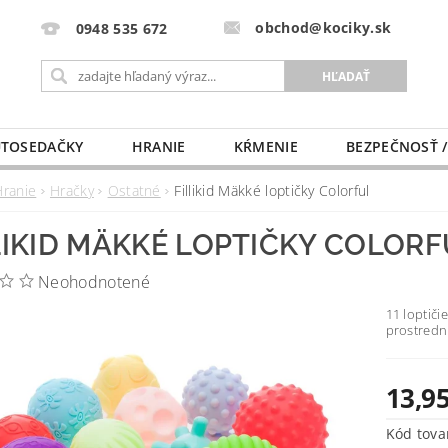
obchod@kociky.sk
0948 535 672
TOSEDAČKY
HRANIE
KŔMENIE
BEZPEČNOSŤ /
PÔRODNICE
MLIEKO A VÝŽIVA
PRE MAMIČKU
Hranie
Hračky
Ostatné
Fillikid Mäkké loptičky Colorful
LIKID MÄKKÉ LOPTIČKY COLORF
Neohodnotené
11 loptič
prostredn
13,95
Kód tova