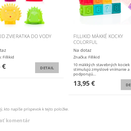
IKID ZVIERATKA DO VODY
FILLIKID MÄKKÉ KOCKY
COLORFUL
taz
Na dotaz
a:
Fillikid
Značka:
Fillikid
 €
10 mäkkých stavebných kociek
DETAIL
stimulujú zmyslové vnímanie a
podporujú...
13,95 €
DE
ý, kto napíše príspevok k tejto položke.
dať komentár