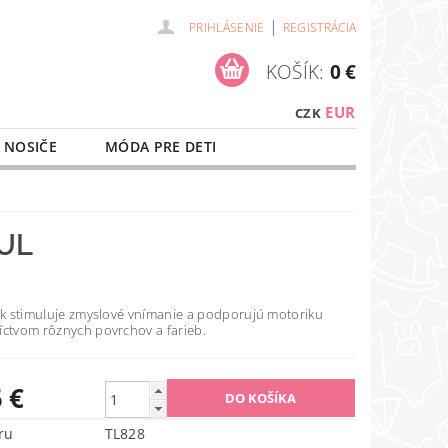
|
PRIHLÁSENIE
REGISTRÁCIA
KOŠÍK:
0 €
EUR
CZK
 NOSIČE
MÓDA PRE DETI
NAŠE SLUŽBY
O NÁKUPE
UL
iek stimuluje zmyslové vnímanie a podporujú motoriku
íctvom rôznych povrchov a farieb.
 €
ru
TL828