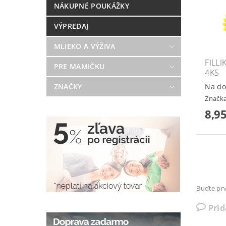
NÁKUPNÉ POUKÁŽKY
VÝPREDAJ
MLIEKO A VÝŽIVA
FILL
PRE MAMIČKU
4KS
ZNAČKY
Na do
Značk
8,95
Buďte prv
Pri