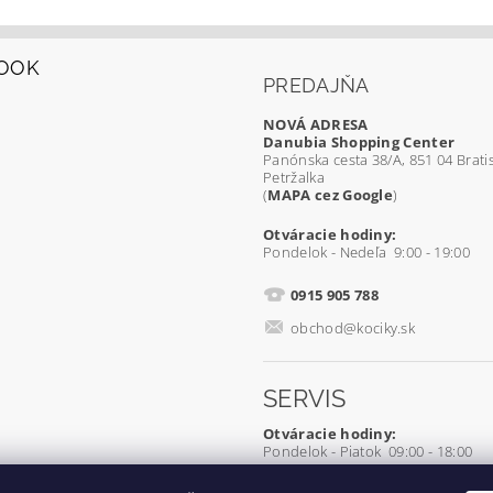
OOK
PREDAJŇA
NOVÁ ADRESA
Danubia Shopping Center
Panónska cesta 38/A, 851 04 Bratis
Petržalka
(
MAPA cez Google
)
Otváracie hodiny:
Pondelok - Nedeľa 9:00 - 19:00
0915 905 788
obchod@kociky.sk
SERVIS
Otváracie hodiny:
Pondelok - Piatok 09:00 - 18:00