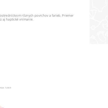
prostredníctvom rôznych povrchov a farieb. Priemer
ú aj haptické vnímanie.
Kód:
TL969