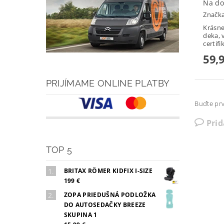
Na do
Značk
Krásne
deka, 
certifi
59,
PRIJÍMAME ONLINE PLATBY
Buďte prv
Pri
TOP 5
BRITAX RÖMER KIDFIX I-SIZE
199 €
ZOPA PRIEDUŠNÁ PODLOŽKA
DO AUTOSEDAČKY BREEZE
SKUPINA 1