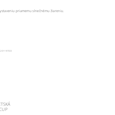
vystaveniu priamemu slnečnému žiareniu.
0201197DD
ETSKÁ
 CUP