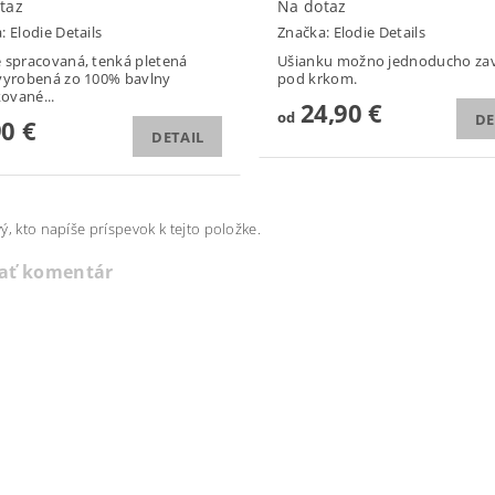
taz
Na dotaz
a:
Elodie Details
Značka:
Elodie Details
 spracovaná, tenká pletená
Ušianku možno jednoducho zav
vyrobená zo 100% bavlny
pod krkom.
kované...
24,90 €
od
DE
90 €
DETAIL
ý, kto napíše príspevok k tejto položke.
dať komentár