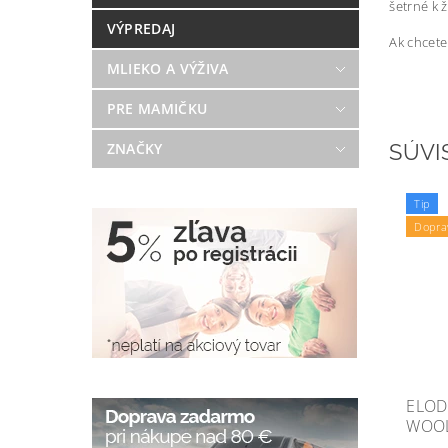
šetrné k 
VÝPREDAJ
Ak chcet
MLIEKO A VÝŽIVA
PRE MAMIČKU
ZNAČKY
SÚVI
Tip
Dopra
ELOD
WOOL