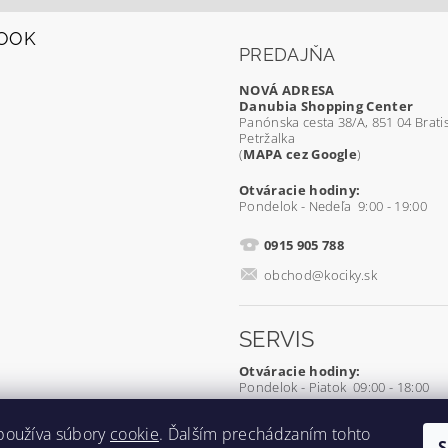
OOK
PREDAJŇA
NOVÁ ADRESA
Danubia Shopping Center
Panónska cesta 38/A, 851 04 Bratis
Petržalka
(
MAPA cez Google
)
Otváracie hodiny:
Pondelok - Nedeľa 9:00 - 19:00
0915 905 788
obchod@kociky.sk
SERVIS
Otváracie hodiny:
Pondelok - Piatok 09:00 - 18:00
0905 539 927
používa súbory
cookie
. Ďalším prechádzaním tohto