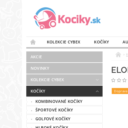
KOLEKCIE CYBEX
KOČÍKY
AU
STAROSTLIVOSŤ O VZDUCH
VÝBAVA DO 
AKCIE
BLOG
PREDAJŇA
KONTAKT
ELO
NOVINKY
KOLEKCIE CYBEX
KOČÍKY
Doprava
KOMBINOVANÉ KOČÍKY
ŠPORTOVÉ KOČÍKY
GOLFOVÉ KOČÍKY
HLBOKÉ KOČÍKY