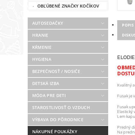
OBĽÚBENÉ ZNAČKY KOČÍKOV
AUTOSEDAČKY
POPIS
HRANIE
DISKU
KŔMENIE
ELODIE
HYGIENA
OBMED
BEZPEČNOSŤ / NOSIČE
DOSTUP
DETSKÁ IZBA
Kvalitný 
MÓDA PRE DETI
Fusak je 
Fusak upe
STAROSTLIVOSŤ O VZDUCH
Elastický
Lem kapu
VÝBAVA DO PÔRODNICE
Predný di
NÁKUPNÉ POUKÁŽKY
Na predne