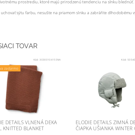
životnému prostrediu, ktoré majú prirodzenú tendenciu na slnku blednúť.
e uchovať sýtu farbu, nesušte na priamom slnku a zabráňte dlhodobému 
SIACI TOVAR
Kód:
30300104155NA
Kód:
5054
va zadarmo
IE DETAILS VLNENÁ DEKA
ELODIE DETAILS ZIMNÁ D
 KNITTED BLANKET
ČIAPKA UŠIANKA WINTER