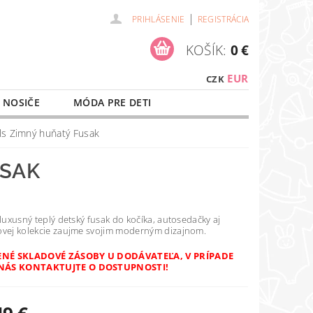
|
PRIHLÁSENIE
REGISTRÁCIA
KOŠÍK:
0 €
EUR
CZK
 NOSIČE
MÓDA PRE DETI
NAŠE SLUŽBY
O NÁKUPE
ils Zimný huňatý Fusak
USAK
 luxusný teplý detský fusak do kočíka, autosedačky aj
ovej kolekcie zaujme svojim moderným dizajnom.
NÉ SKLADOVÉ ZÁSOBY U DODÁVATEĽA, V PRÍPADE
NÁS KONTAKTUJTE O DOSTUPNOSTI!