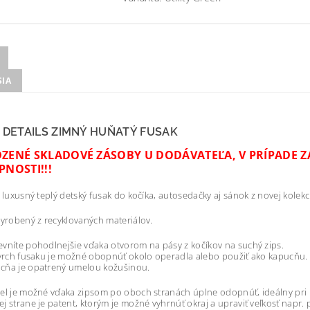
SIA
 DETAILS ZIMNÝ HUŇATÝ FUSAK
ZENÉ SKLADOVÉ ZÁSOBY U DODÁVATEĽA, V PRÍPADE Z
NOSTI!!!
a luxusný teplý detský fusak do kočíka, autosedačky aj sánok z novej kol
vyrobený z recyklovaných materiálov.
vníte pohodlnejšie vďaka otvorom na pásy z kočíkov na suchý zips.
 vrch fusaku je možné obopnúť okolo operadla alebo použiť ako kapucňu.
cňa je opatrený umelou kožušinou.
el je možné vďaka zipsom po oboch stranách úplne odopnúť, ideálny pri
j strane je patent, ktorým je možné vyhrnúť okraj a upraviť veľkosť napr. p