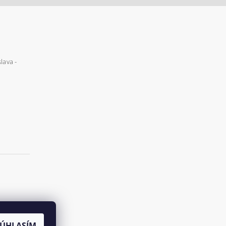
lava -
SÚHLASÍM