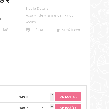
49 €
Elodie Details
Fusaky, deky a nánožníky do
a
kočíkov
Tlač
Otázka
Strážiť cenu
149 €
169 €