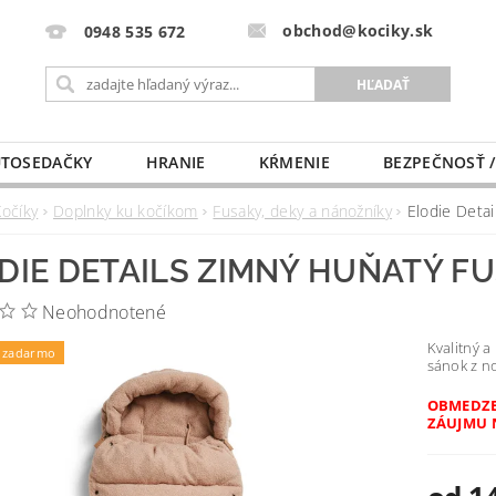
obchod@kociky.sk
0948 535 672
TOSEDAČKY
HRANIE
KŔMENIE
BEZPEČNOSŤ /
PÔRODNICE
MLIEKO A VÝŽIVA
PRE MAMIČKU
Kočíky
Doplnky ku kočíkom
Fusaky, deky a nánožníky
Elodie Deta
DIE DETAILS ZIMNÝ HUŇATÝ F
Neohodnotené
Kvalitný a
 zadarmo
sánok z n
OBMEDZE
ZÁUJMU 