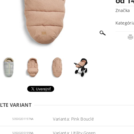
od 1
Značka
Kategóri
ĽTE VARIANT
Varianta: Pink Bouclé
50500201197NA
Varianta: Utility Green
50500205199NA