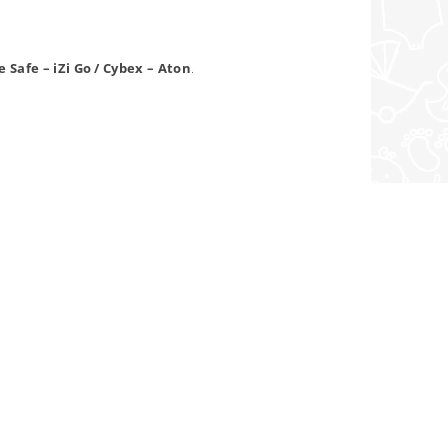
e Safe – iZi Go / Cybex – Aton
.