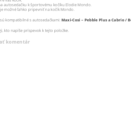
re váš kočík.
na autosedačku k športovému kočíku Elodie Mondo.
je možné ľahko pripevniť na kočík Mondo.
 sú kompatibilné s autosedačkami:
Maxi-Cosi – Pebble Plus a Cabrio / B
ý, kto napíše príspevok k tejto položke.
dať komentár