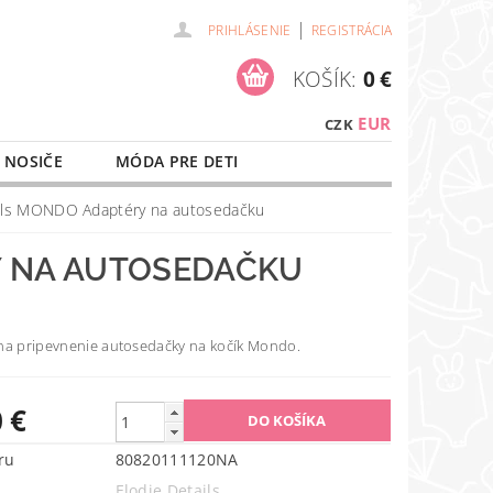
|
PRIHLÁSENIE
REGISTRÁCIA
KOŠÍK:
0 €
EUR
CZK
 NOSIČE
MÓDA PRE DETI
NAŠE SLUŽBY
O NÁKUPE
ails MONDO Adaptéry na autosedačku
Y NA AUTOSEDAČKU
na pripevnenie autosedačky na kočík Mondo.
 €
ru
80820111120NA
Elodie Details