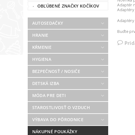
Novinka p
Adaptér 
OBĽÚBENÉ ZNAČKY KOČÍKOV
Adaptéry 
Adaptéry
AUTOSEDAČKY
Buďte prv
HRANIE
Pri
KŔMENIE
HYGIENA
BEZPEČNOSŤ / NOSIČE
DETSKÁ IZBA
MÓDA PRE DETI
STAROSTLIVOSŤ O VZDUCH
VÝBAVA DO PÔRODNICE
NÁKUPNÉ POUKÁŽKY