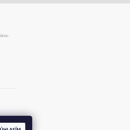
lava -
SÚHLASÍM