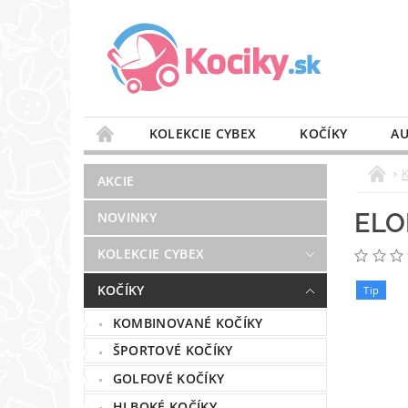
KOLEKCIE CYBEX
KOČÍKY
AU
STAROSTLIVOSŤ O VZDUCH
VÝBAVA DO 
AKCIE
BLOG
PREDAJŇA
KONTAKT
ELO
NOVINKY
KOLEKCIE CYBEX
KOČÍKY
Tip
KOMBINOVANÉ KOČÍKY
ŠPORTOVÉ KOČÍKY
GOLFOVÉ KOČÍKY
HLBOKÉ KOČÍKY