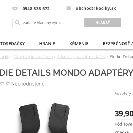
obchod@kociky.sk
0948 535 672
TOSEDAČKY
HRANIE
KŔMENIE
BEZPEČNOSŤ /
PÔRODNICE
MLIEKO A VÝŽIVA
PRE MAMIČKU
Kočíky
Doplnky ku kočíkom
Adaptéry na autosedačky
Elodie Det
DIE DETAILS MONDO ADAPTÉR
Neohodnotené
Adaptéry 
39,90
Kód tova
Značka