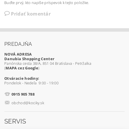
Buďte prvý, kto napíše príspevok k tejto položke.
Pridať komentár
PREDAJŇA
NOVÁ ADRESA
Danubia Shopping Center
Panónska cesta 38/A, 851 04 Bratislava - Petržalka
(
MAPA cez Google
)
Otváracie hodiny:
Pondelok - Nedeľa 9:00 - 19:00
0915 905 788
obchod@kociky.sk
SERVIS