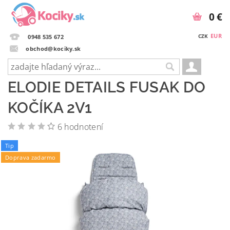
0 €
EUR
CZK
0948 535 672
obchod@kociky.sk
ELODIE DETAILS FUSAK DO
KOČÍKA 2V1
6 hodnotení
Tip
Doprava zadarmo