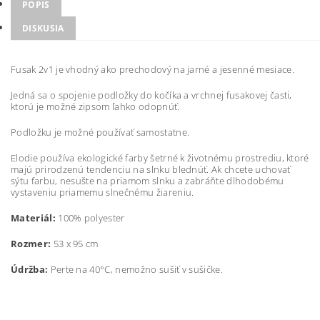
POPIS
DISKUSIA
Fusak 2v1 je vhodný ako prechodový na jarné a jesenné mesiace.
Jedná sa o spojenie podložky do kočíka a vrchnej fusakovej časti,
ktorú je možné zipsom ľahko odopnúť.
Podložku je možné používať samostatne.
Elodie používa ekologické farby šetrné k životnému prostrediu, ktoré
majú prirodzenú tendenciu na slnku blednúť. Ak chcete uchovať
sýtu farbu, nesušte na priamom slnku a zabráňte dlhodobému
vystaveniu priamemu slnečnému žiareniu.
Materiál:
100% polyester
Rozmer:
53 x 95 cm
Údržba:
Perte na 40°C, nemožno sušiť v sušičke.