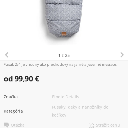
1
z 25
Fusak 2v1 je vhodný ako prechodový na jarné a jesenné mesiace.
od 99,90 €
Značka
Elodie Details
Fusaky, deky a nánožníky do
Kategória
kočíkov
Otázka
Strážiť cenu