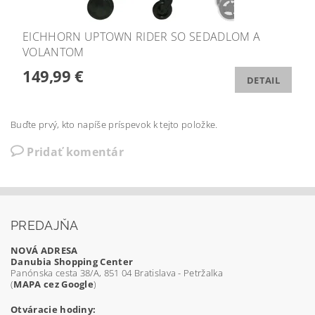
EICHHORN UPTOWN RIDER SO SEDADLOM A
VOLANTOM
149,99 €
DETAIL
Buďte prvý, kto napíše príspevok k tejto položke.
Pridať komentár
PREDAJŇA
NOVÁ ADRESA
Danubia Shopping Center
Panónska cesta 38/A, 851 04 Bratislava - Petržalka
(
MAPA cez Google
)
Otváracie hodiny: