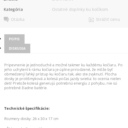
Kategória
Ostatné doplnky ku kočíkom
Otázka
Strážiť cenu
POPIS
DISKUSIA
Pripevnenie je jednoduché a možné takmer ku každému kočiaru. Po
jeho uchytení k rámu kočiara je úplne prirodzené, že môže byť
obmedzený ľahký prístup ku kočiaru tak, ako ste zvyknutí. Plocha
dosky je protišmyková a kolesá počas jazdy svietia: to ocenia nielen
deti! Pretože kolesá generujú potrebnú energiu z pohybu, nie sú
potrebné žiadne batérie.
Technické špecifikácie:
Rozmery dosky: 26 x 30 x 17 cm