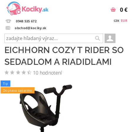
0 €
EUR
CZK
0948 535 672
obchod@kociky.sk
EICHHORN COZY T RIDER SO
SEDADLOM A RIADIDLAMI
10 hodnotení
Tip
Doprava zadarmo