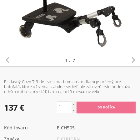
1
z 7
Prídavný Cozy T-Rider so sedadlom a riadidlami je určený pre
batoľatá, ktoré už vedia stabilne sedieť, ale zároveň ešte nedokážu
dlhšiu dobu samy stáť, tzn. cca od 9 mesiacov veku.
137 €
Kód tovaru
EICH505
Značka
EICHHORN