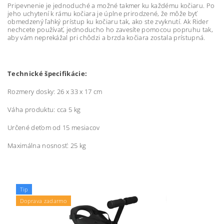
Pripevnenie je jednoduché a možné takmer ku každému kočiaru. Po
jeho uchytení k rámu kočiara je úplne prirodzené, že môže byť
obmedzený ľahký prístup ku kočiaru tak, ako ste zvyknutí. Ak Rider
nechcete používať, jednoducho ho zavesíte pomocou popruhu tak,
aby vám neprekážal pri chôdzi a brzda kočiara zostala prístupná.
Technické špecifikácie:
Rozmery dosky: 26 x 33 x 17 cm
Váha produktu: cca 5 kg
Určené deťom od 15 mesiacov
Maximálna nosnosť: 25 kg
Tip
Doprava zadarmo