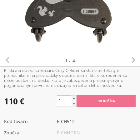
1
z 4
Prídavná doska ku kočiaru Cozy C-Rider sa stane perfektným
pomocníkom na prechádzky s oboma deťmi. Starší súrodenec sa
môže postaviť na dosku, ktorá je zabezpečená protišmykovým,
pogumovaným povrchom s dizajnom roztomilého medvedíka.
110 €
Kód tovaru
EICH512
Značka
EICHHORN