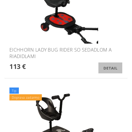
EICHHORN LADY BUG RIDER SO SEDADLOM A
RIADIDLAMI
113 €
DETAIL
Tip
Doprava zadarmo