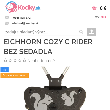
0 €
EUR
CZK
0948 535 672
obchod@kociky.sk
EICHHORN COZY C RIDER
BEZ SEDADLA
Neohodnotené
Tip
Doprava zadarmo