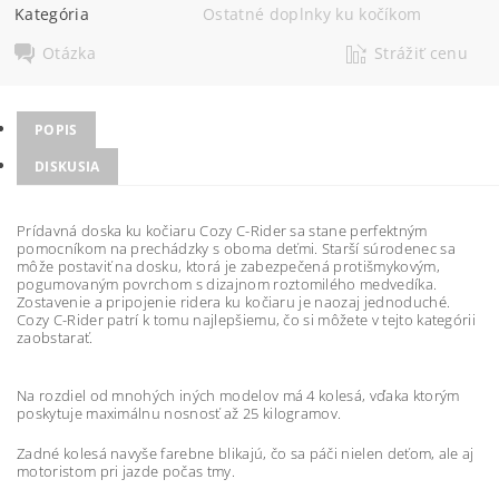
Kategória
Ostatné doplnky ku kočíkom
Otázka
Strážiť cenu
POPIS
DISKUSIA
Prídavná doska ku kočiaru Cozy C-Rider sa stane perfektným
pomocníkom na prechádzky s oboma deťmi. Starší súrodenec sa
môže postaviť na dosku, ktorá je zabezpečená protišmykovým,
pogumovaným povrchom s dizajnom roztomilého medvedíka.
Zostavenie a pripojenie ridera ku kočiaru je naozaj jednoduché.
Cozy C-Rider patrí k tomu najlepšiemu, čo si môžete v tejto kategórii
zaobstarať.
Na rozdiel od mnohých iných modelov má 4 kolesá, vďaka ktorým
poskytuje maximálnu nosnosť až 25 kilogramov.
Zadné kolesá navyše farebne blikajú, čo sa páči nielen deťom, ale aj
motoristom pri jazde počas tmy.