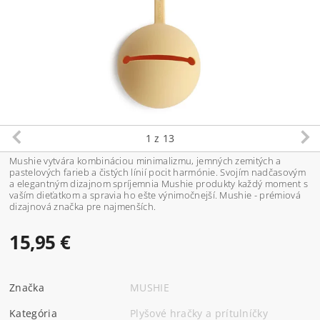
1
z 13
Mushie vytvára kombináciou minimalizmu, jemných zemitých a
pastelových farieb a čistých línií pocit harmónie. Svojím nadčasovým
a elegantným dizajnom spríjemnia Mushie produkty každý moment s
vaším dieťatkom a spravia ho ešte výnimočnejší. Mushie - prémiová
dizajnová značka pre najmenších.
15,95 €
Značka
MUSHIE
Kategória
Plyšové hračky a prítulníčky