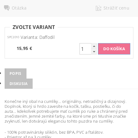
Otázka
Strážiť cenu
ZVOĽTE VARIANT
Varianta: Daffodil
SPC2010
15,95 €
POPIS
DISKUSIA
Konečne iný obal na cumlíky... originálny, netradičný a dizajnový.
Doplnok, ktorý si hrdo zavesíte na kočík, tašku, postieľku, či do
auta... kdekoľvek potrebujete mať cumlík po ruke a chránený pred
znečistením. Jemné zemité farby, na ktoré sme pri Mushie značke
zvyknutí, len dotvárajú eleganciu tohto puzdra na cumlíky.
- 100% potravinársky silikón, bez BPA, PVC a ftalátov.
- Priestor až na 3 cumlíky.