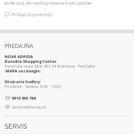
Buďte prvý, kto napíše príspevok k tejto položke.
Pridať komentár
PREDAJŇA
NOVÁ ADRESA
Danubia Shopping Center
Panónska cesta 38/A, 851 04 Bratislava - Petržalka
(
MAPA cez Google
)
Otváracie hodiny:
Pondelok - Nedeľa 9:00 - 19:00
0915 905 788
obchod@kociky.sk
SERVIS