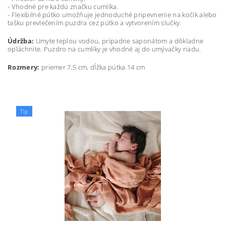
- Vhodné pre každú značku cumlíka.
- Flexibilné pútko umožňuje jednoduché pripevnenie na kočík alebo
tašku prevlečením puzdra cez pútko a vytvorením slučky.
Údržba:
Umyte teplou vodou, prípadne saponátom a dôkladne
opláchnite. Puzdro na cumlíky je vhodné aj do umývačky riadu.
Rozmery:
priemer 7,5 cm, dĺžka pútka 14 cm
Tip