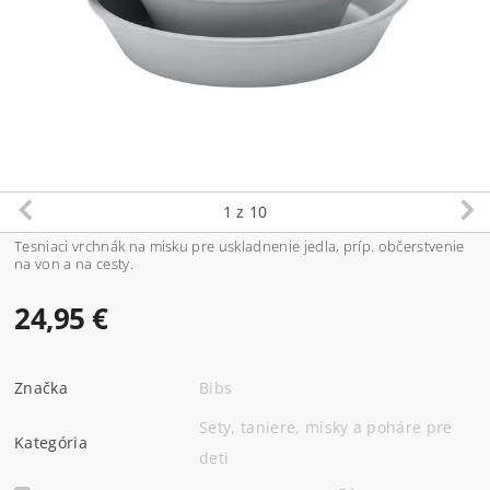
1
z 10
Tesniaci vrchnák na misku pre uskladnenie jedla, príp. občerstvenie
na von a na cesty.
24,95 €
Značka
Bibs
Sety, taniere, misky a poháre pre
Kategória
deti