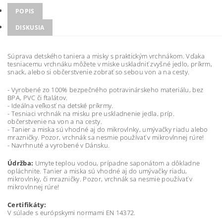
POPIS
DISKUSIA
Súprava detského taniera a misky s praktickým vrchnákom. Vďaka
tesniacemu vrchnáku môžete v miske uskladniť zvyšné jedlo, príkrm,
snack, alebo si občerstvenie zobrať so sebou von a na cesty.
- Vyrobené zo 100% bezpečného potravinárskeho materiálu, bez
BPA, PVC či ftalátov.
- Ideálna veľkosť na detské príkrmy.
- Tesniaci vrchnák na misku pre uskladnenie jedla, príp.
občerstvenie na von a na cesty.
- Tanier a miska sú vhodné aj do mikrovlnky, umývačky riadu alebo
mrazničky. Pozor, vrchnák sa nesmie používať v mikrovlnnej rúre!
- Navrhnuté a vyrobené v Dánsku.
Údržba:
Umyte teplou vodou, prípadne saponátom a dôkladne
opláchnite. Tanier a miska sú vhodné aj do umývačky riadu,
mikrovlnky, či mrazničky. Pozor, vrchnák sa nesmie používať v
mikrovlnnej rúre!
Certifikáty:
V súlade s európskymi normami EN 14372.