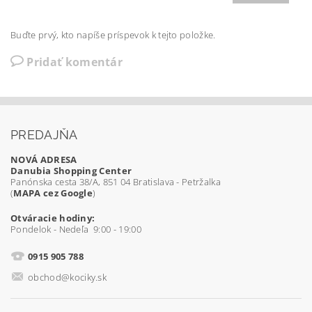
Buďte prvý, kto napíše príspevok k tejto položke.
Pridať komentár
PREDAJŇA
NOVÁ ADRESA
Danubia Shopping Center
Panónska cesta 38/A, 851 04 Bratislava - Petržalka
(
MAPA cez Google
)
Otváracie hodiny:
Pondelok - Nedeľa 9:00 - 19:00
0915 905 788
obchod@kociky.sk