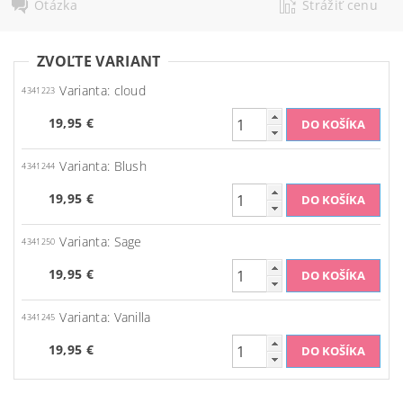
Otázka
Strážiť cenu
ZVOĽTE VARIANT
Varianta: cloud
4341223
19,95 €
Varianta: Blush
4341244
19,95 €
Varianta: Sage
4341250
19,95 €
Varianta: Vanilla
4341245
19,95 €