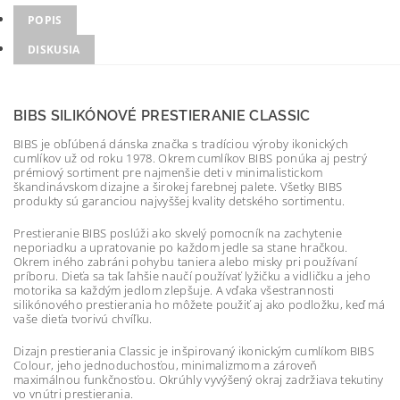
POPIS
DISKUSIA
BIBS SILIKÓNOVÉ PRESTIERANIE CLASSIC
BIBS je obľúbená dánska značka s tradíciou výroby ikonických
cumlíkov už od roku 1978. Okrem cumlíkov BIBS ponúka aj pestrý
prémiový sortiment pre najmenšie deti v minimalistickom
škandinávskom dizajne a širokej farebnej palete. Všetky BIBS
produkty sú garanciou najvyššej kvality detského sortimentu.
Prestieranie BIBS poslúži ako skvelý pomocník na zachytenie
neporiadku a upratovanie po každom jedle sa stane hračkou.
Okrem iného zabráni pohybu taniera alebo misky pri používaní
príboru. Dieťa sa tak ľahšie naučí používať lyžičku a vidličku a jeho
motorika sa každým jedlom zlepšuje. A vďaka všestrannosti
silikónového prestierania ho môžete použiť aj ako podložku, keď má
vaše dieťa tvorivú chvíľku.
Dizajn prestierania Classic je inšpirovaný ikonickým cumlíkom BIBS
Colour, jeho jednoduchosťou, minimalizmom a zároveň
maximálnou funkčnosťou. Okrúhly vyvýšený okraj zadržiava tekutiny
vo vnútri prestierania.