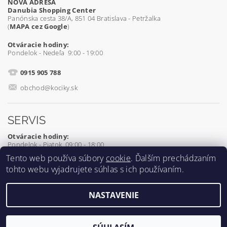
NOVÁ ADRESA
Danubia Shopping Center
Panónska cesta 38/A, 851 04 Bratislava - Petržalka
(
MAPA cez Google
)
Otváracie hodiny:
Pondelok - Nedeľa 9:00 - 19:00
0915 905 788
obchod@kociky.sk
SERVIS
Otváracie hodiny:
Pondelok - Piatok 09:00 - 18:00
Tento web používa súbory
cookie
. Ďalším prechádzaním
0905 539 927
tohto webu vyjadrujete súhlas s ich používaním.
servis@kociky.sk
NASTAVENIE
2026 ©
Kociky.sk
, všetky práva vyhradené
Vytvoril Shoptet