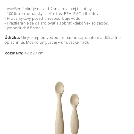
- Vyvýšené okraje na zadržanie rozliatej tekutiny.
- 100% potravinársky silikón bez BPA, PVC a ftalátov.
- Protišmykový povrch, neabsorbuje vodu.
- Prestieranie sa dá zrolovať a zobrať kdekoľvek so sebou.
- Jednoduché čistenie.
Údržba:
Umyte teplou vodou, prípadne saponátom a dôkladne
opláchnite. Možno umývať aj v umývačke riadu.
Rozmery:
42 x 27 cm