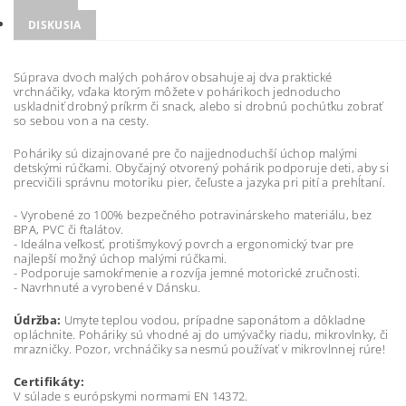
DISKUSIA
Súprava dvoch malých pohárov obsahuje aj dva praktické
vrchnáčiky, vďaka ktorým môžete v pohárikoch jednoducho
uskladniť drobný príkrm či snack, alebo si drobnú pochúťku zobrať
so sebou von a na cesty.
Poháriky sú dizajnované pre čo najjednoduchší úchop malými
detskými rúčkami. Obyčajný otvorený pohárik podporuje deti, aby si
precvičili správnu motoriku pier, čeľuste a jazyka pri pití a prehĺtaní.
- Vyrobené zo 100% bezpečného potravinárskeho materiálu, bez
BPA, PVC či ftalátov.
- Ideálna veľkosť, protišmykový povrch a ergonomický tvar pre
najlepší možný úchop malými rúčkami.
- Podporuje samokŕmenie a rozvíja jemné motorické zručnosti.
- Navrhnuté a vyrobené v Dánsku.
Údržba:
Umyte teplou vodou, prípadne saponátom a dôkladne
opláchnite. Poháriky sú vhodné aj do umývačky riadu, mikrovlnky, či
mrazničky. Pozor, vrchnáčiky sa nesmú používať v mikrovlnnej rúre!
Certifikáty:
V súlade s európskymi normami EN 14372.