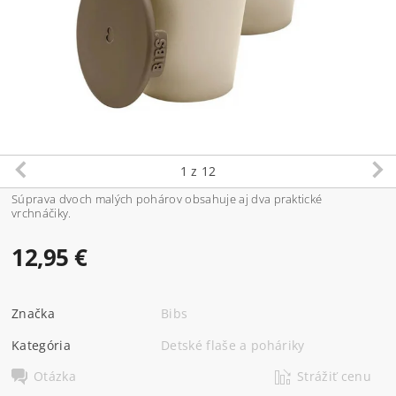
1
z 12
Súprava dvoch malých pohárov obsahuje aj dva praktické
vrchnáčiky.
12,95 €
Značka
Bibs
Kategória
Detské flaše a poháriky
Otázka
Strážiť cenu