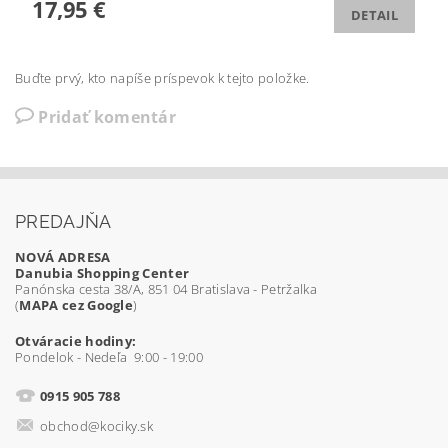
17,95 €
DETAIL
Buďte prvý, kto napíše príspevok k tejto položke.
Pridať komentár
PREDAJŇA
NOVÁ ADRESA
Danubia Shopping Center
Panónska cesta 38/A, 851 04 Bratislava - Petržalka
(
MAPA cez Google
)
Otváracie hodiny:
Pondelok - Nedeľa 9:00 - 19:00
0915 905 788
obchod@kociky.sk