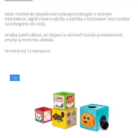
Sadu hračiek do kúpeľa tvorí plávajúci tobogán s vodným
mlynčekom, téglik v tvare rybičky a kačička s tučniakom, ktorí svištia
na tobogáne do vody.
Hračka zaistí zábavu pri kúpaní a zároveň rozvíja predstavivosť,
zmysly aj motoriku dieťaťa.
Vhodné od 12 mesiacov.
Tip