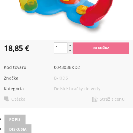
18,85 €
Kód tovaru
004303BKD2
Značka
B-KIDS
Kategória
Detské hračky do vody
Otázka
Strážiť cenu
POPIS
DISKUSIA