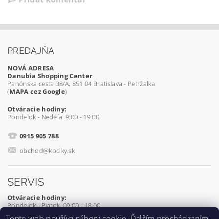
PREDAJŇA
NOVÁ ADRESA
Danubia Shopping Center
Panónska cesta 38/A, 851 04 Bratislava - Petržalka
(
MAPA cez Google
)
Otváracie hodiny:
Pondelok - Nedeľa 9:00 - 19:00
0915 905 788
obchod@kociky.sk
SERVIS
Otváracie hodiny:
Pondelok - Piatok 09:00 - 18:00
Tento web používa súbory
cookie
. Ďalším prechádzaním