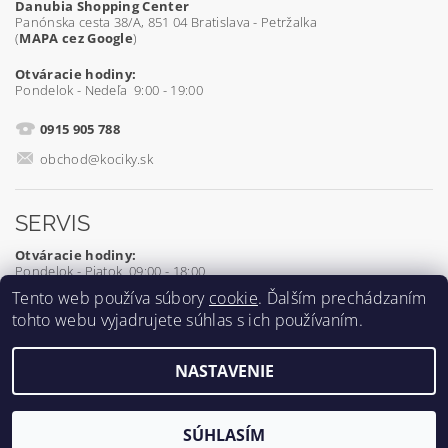
Danubia Shopping Center
Panónska cesta 38/A, 851 04 Bratislava - Petržalka
(
MAPA cez Google
)
Otváracie hodiny:
Pondelok - Nedeľa 9:00 - 19:00
0915 905 788
obchod@kociky.sk
SERVIS
Otváracie hodiny:
Pondelok - Piatok 09:00 - 18:00
Tento web používa súbory
cookie
. Ďalším prechádzaním
0905 539 927
tohto webu vyjadrujete súhlas s ich používaním.
servis@kociky.sk
NASTAVENIE
2026 ©
Kociky.sk
, všetky práva vyhradené
Vytvoril Shoptet
SÚHLASÍM