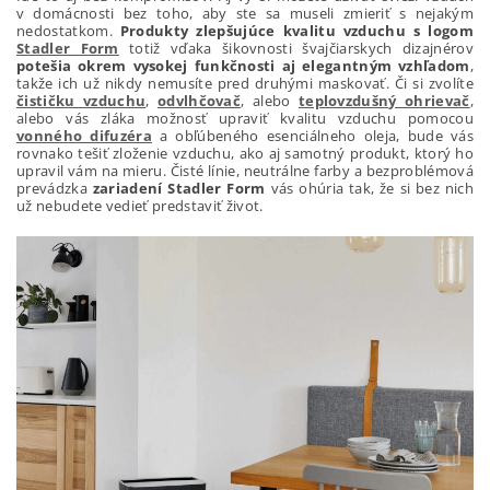
v domácnosti bez toho, aby ste sa museli zmieriť s nejakým
nedostatkom.
Produkty zlepšujúce kvalitu vzduchu s logom
Stadler Form
totiž vďaka šikovnosti švajčiarskych dizajnérov
potešia okrem vysokej funkčnosti aj elegantným vzhľadom
,
takže ich už nikdy nemusíte pred druhými maskovať. Či si zvolíte
čističku vzduchu
,
odvlhčovač
, alebo
teplovzdušný ohrievač
,
alebo vás zláka možnosť upraviť kvalitu vzduchu pomocou
vonného difuzéra
a obľúbeného esenciálneho oleja, bude vás
rovnako tešiť zloženie vzduchu, ako aj samotný produkt, ktorý ho
upravil vám na mieru. Čisté línie, neutrálne farby a bezproblémová
prevádzka
zariadení Stadler Form
vás ohúria tak, že si bez nich
už nebudete vedieť predstaviť život.