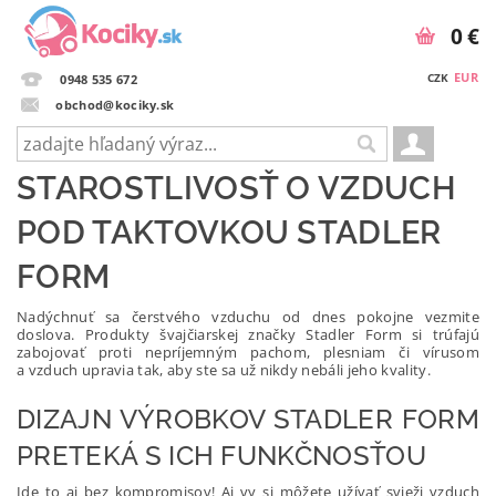
0 €
EUR
CZK
0948 535 672
obchod@kociky.sk
STAROSTLIVOSŤ O VZDUCH
POD TAKTOVKOU STADLER
FORM
Nadýchnuť sa čerstvého vzduchu od dnes pokojne vezmite
doslova. Produkty švajčiarskej značky Stadler Form si trúfajú
zabojovať proti nepríjemným pachom, plesniam či vírusom
a vzduch upravia tak, aby ste sa už nikdy nebáli jeho kvality.
DIZAJN VÝROBKOV STADLER FORM
PRETEKÁ S ICH FUNKČNOSŤOU
Ide to aj bez kompromisov! Aj vy si môžete užívať svieži vzduch