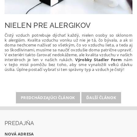
NIELEN PRE ALERGIKOV
Čistý vzduch potrebuje dýchať každý, nielen osoby so sklonom
k alergiám. Kvalita vzduchu vonku už nie je tá, čo bývala, a ak si
doma nechceme nažívať so všetkým, čo vo vzduchu lieta, a teda aj
so škodlivinami, musíme sa naučiť ovzdušie doma patrične upraviť.
V exteriéri takto čarovať nedokážeme, ale kvalita vzduchu v našich
interiéroch je len v našich rukách.
Výrobky Stadler Form
nám
v tejto misii pomôžu bez toho, aby sme vynaložili veľkú dávku
úsilia. Úplne postačí vybrať si ten správny typ a vzduch je čistý!
PREDCHÁDZAJÚCI ČLÁNOK
ĎALŠÍ ČLÁNOK
PREDAJŇA
NOVÁ ADRESA