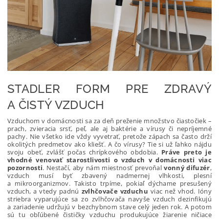
STADLER FORM PRE ZDRAVÝ
A ČISTÝ VZDUCH
Vzduchom v domácnosti sa za deň preženie množstvo čiastočiek –
prach, zvieracia srsť, peľ, ale aj baktérie a vírusy či nepríjemné
pachy. Nie všetko ide vždy vyvetrať, pretože zápach sa často drží
okolitých predmetov ako kliešť. A čo vírusy? Tie si už ľahko nájdu
svoju obeť, zvlášť počas chrípkového obdobia.
Práve preto je
vhodné venovať starostlivosti o vzduch v domácnosti viac
pozornosti
. Nestačí, aby nám miestnosť prevoňal
vonný difuzér
,
vzduch musí byť zbavený nadmernej vlhkosti, plesní
a mikroorganizmov. Takisto trpíme, pokiaľ dýchame presušený
vzduch, a vtedy padnú
zvlhčovače vzduchu
viac než vhod. Ióny
striebra vyparujúce sa zo zvlhčovača navyše vzduch dezinfikujú
a zariadenie udržujú v bezchybnom stave celý jeden rok. A potom
sú tu obľúbené čističky vzduchu produkujúce žiarenie ničiace