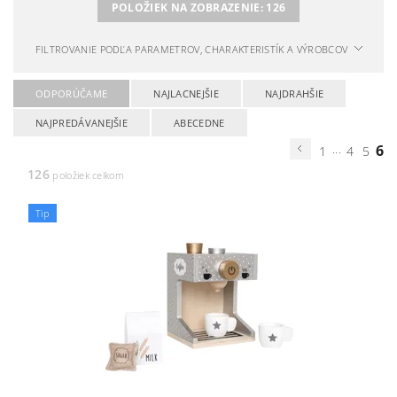
POLOŽIEK NA ZOBRAZENIE:
126
FILTROVANIE PODĽA PARAMETROV, CHARAKTERISTÍK A VÝROBCOV
ODPORÚČAME
NAJLACNEJŠIE
NAJDRAHŠIE
NAJPREDÁVANEJŠIE
ABECEDNE
...
6
1
4
5
126
položiek celkom
Tip