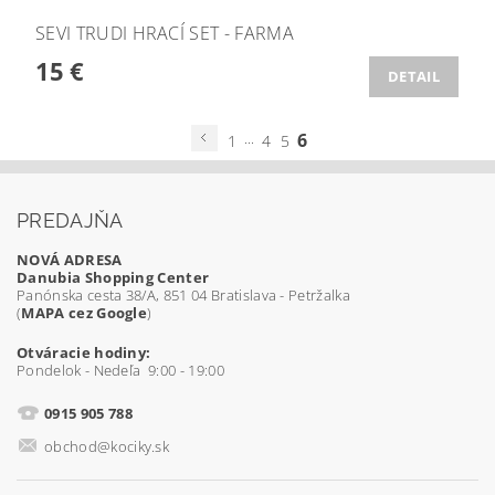
SEVI TRUDI HRACÍ SET - FARMA
15 €
DETAIL
...
6
1
4
5
PREDAJŇA
NOVÁ ADRESA
Danubia Shopping Center
Panónska cesta 38/A, 851 04 Bratislava - Petržalka
(
MAPA cez Google
)
Otváracie hodiny:
Pondelok - Nedeľa 9:00 - 19:00
0915 905 788
obchod@kociky.sk