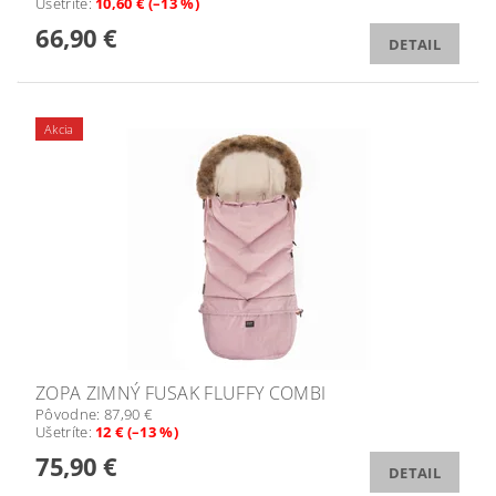
Ušetríte
:
10,60 € (–13 %)
66,90 €
DETAIL
Akcia
ZOPA ZIMNÝ FUSAK FLUFFY COMBI
Pôvodne:
87,90 €
Ušetríte
:
12 € (–13 %)
75,90 €
DETAIL