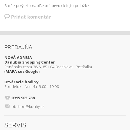
Buďte prvý, kto napíše príspevok k tejto položke.
Pridať komentár
PREDAJŇA
NOVÁ ADRESA
Danubia Shopping Center
Panónska cesta 38/A, 851 04 Bratislava - Petržalka
(
MAPA cez Google
)
Otváracie hodiny:
Pondelok - Nedeľa 9:00 - 19:00
0915 905 788
obchod@kociky.sk
SERVIS