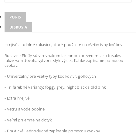
POPIS
DISKUSIA
Hrejivé a odolné rukavice, ktoré použijete na všetky typy kočíkov.
Rukavice Fluffy sú v rovnakom farebnom prevedení ako fusaky,
takže vám dovolia vytvoriť štýlový set. Ľahké zapínanie pomocou
cvokov.
- Univerzálny pre všetky typy kočíkov vr. golfových
- Tri farebné varianty: foggy grey, night black a old pink
- Extra hrejivé
- Vetru a vode odolné
- Veľmi príjemné na dotyk
- Praktické, jednoduché zapínanie pomocou cvokov