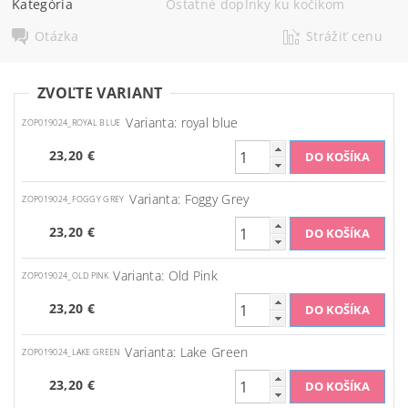
Kategória
Ostatné doplnky ku kočíkom
Otázka
Strážiť cenu
ZVOĽTE VARIANT
Varianta: royal blue
ZOP019024_ROYAL BLUE
23,20 €
Varianta: Foggy Grey
ZOP019024_FOGGY GREY
23,20 €
Varianta: Old Pink
ZOP019024_OLD PINK
23,20 €
Varianta: Lake Green
ZOP019024_LAKE GREEN
23,20 €