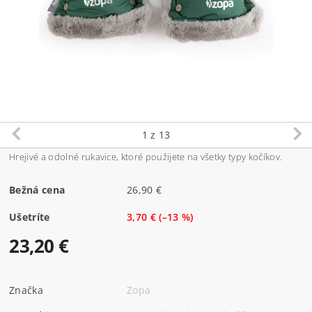
1
z 13
Hrejivé a odolné rukavice, ktoré použijete na všetky typy kočíkov.
Bežná cena
26,90 €
Ušetríte
3,70 €
(–13 %)
23,20 €
Značka
Zopa