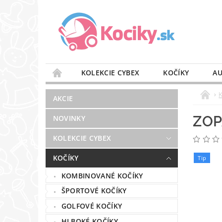
KOLEKCIE CYBEX
KOČÍKY
AU
STAROSTLIVOSŤ O VZDUCH
VÝBAVA DO 
AKCIE
BLOG
PREDAJŇA
KONTAKT
ZOP
NOVINKY
KOLEKCIE CYBEX
KOČÍKY
Tip
KOMBINOVANÉ KOČÍKY
ŠPORTOVÉ KOČÍKY
GOLFOVÉ KOČÍKY
HLBOKÉ KOČÍKY