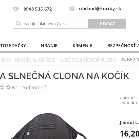
obchod@kociky.sk
0948 535 672
TOSEDAČKY
HRANIE
KŔMENIE
BEZPEČNOSŤ /
PÔRODNICE
MLIEKO A VÝŽIVA
PRE MAMIČKU
Kočíky
Doplnky ku kočíkom
Slnečníky a slnečné striešky
ZOPA sln
A SLNEČNÁ CLONA NA KOČÍK
Neohodnotené
Upevníte j
jednoduc
Jednotk
16,20