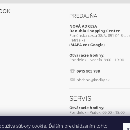
OOK
PREDAJŇA
NOVÁ ADRESA
Danubia Shopping Center
Panónska cesta 38/A, 851 04 Bratis
Petržalka
(
MAPA cez Google
)
Otváracie hodiny:
Pondelok - Nedeľa 9:00 - 19:00
0915 905 788
obchod@kociky.sk
SERVIS
Otváracie hodiny:
Pondelok - Piatok 09:00 - 18:00
0905 539 927
používa súbory
cookie
. Ďalším prechádzaním tohto