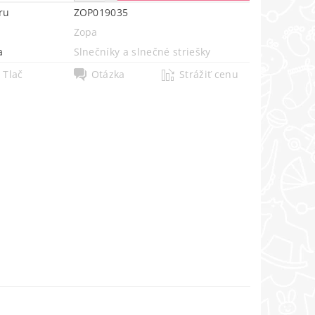
ru
ZOP019035
Zopa
a
Slnečníky a slnečné striešky
Tlač
Otázka
Strážiť cenu