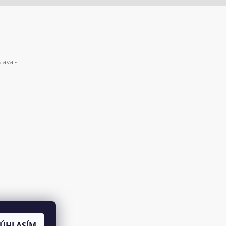
lava -
SÚHLASÍM