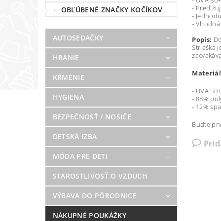
- UVA 50
- Predlžuj
OBĽÚBENÉ ZNAČKY KOČÍKOV
- Jednod
- Vhodná 
AUTOSEDAČKY
Popis:
Do 
Strieška 
zacvakáv
HRANIE
Materiál
KŔMENIE
- UVA 50
HYGIENA
- 88% pol
- 12% sp
BEZPEČNOSŤ / NOSIČE
Buďte prv
DETSKÁ IZBA
Pri
MÓDA PRE DETI
STAROSTLIVOSŤ O VZDUCH
VÝBAVA DO PÔRODNICE
NÁKUPNÉ POUKÁŽKY