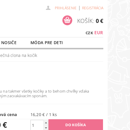
|
PRIHLÁSENIE
REGISTRÁCIA
KOŠÍK:
0 €
EUR
CZK
 NOSIČE
MÓDA PRE DETI
NAŠE SLUŽBY
O NÁKUPE
ečná clona na kočík
u na takmer všetky kočíky a to behom chvíľky vďaka
hým zacvakávacím sponám.
ová cena
16,20 € / 1 ks
 €