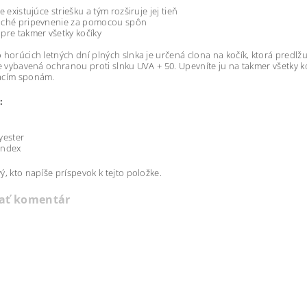
+
e existujúce striešku a tým rozširuje jej tieň
uché pripevnenie za pomocou spôn
pre takmer všetky kočíky
horúcich letných dní plných slnka je určená clona na kočík, ktorá predlžuje
je vybavená ochranou proti slnku UVA + 50. Upevníte ju na takmer všetky
acím sponám.
:
+
yester
andex
ý, kto napíše príspevok k tejto položke.
dať komentár