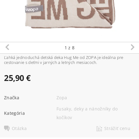
1
z 8
Ľahká jednoduchá detská deka Hug Me od ZOPA je ideálna pre
cestovanie s deťmi v jarných a letných mesiacoch.
25,90 €
Značka
Zopa
Fusaky, deky a nánožníky do
Kategória
kočíkov
Otázka
Strážiť cenu