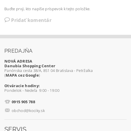
Buďte prvý, kto napíše príspevok k tejto položke.
Pridať komentár
PREDAJŇA
NOVÁ ADRESA
Danubia Shopping Center
Panónska cesta 38/A, 851 04 Bratislava - Petržalka
(
MAPA cez Google
)
Otváracie hodiny:
Pondelok - Nedeľa 9:00 - 19:00
0915 905 788
obchod@kociky.sk
SERVIS