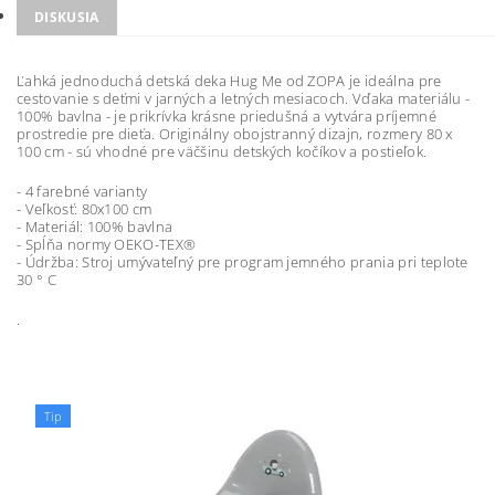
DISKUSIA
Ľahká jednoduchá detská deka Hug Me od ZOPA je ideálna pre
cestovanie s deťmi v jarných a letných mesiacoch. Vďaka materiálu -
100% bavlna - je prikrívka krásne priedušná a vytvára príjemné
prostredie pre dieťa. Originálny obojstranný dizajn, rozmery 80 x
100 cm - sú vhodné pre väčšinu detských kočíkov a postieľok.
- 4 farebné varianty
- Veľkosť: 80x100 cm
- Materiál: 100% bavlna
- Spĺňa normy OEKO-TEX®
- Údržba: Stroj umývateľný pre program jemného prania pri teplote
30 ° C
.
Tip