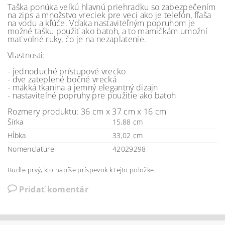
Taška ponúka veľkú hlavnú priehradku so zabezpečením
na zips a množstvo vreciek pre veci ako je telefón, fľaša
na vodu a kľúče. Vďaka nastaviteľným popruhom je
možné tašku použiť ako batoh, a to mamičkám umožní
mať voľné ruky, čo je na nezaplatenie.
Vlastnosti:
- jednoduché prístupové vrecko
- dve zateplené bočné vrecká
- mäkká tkanina a jemný elegantný dizajn
- nastaviteľné popruhy pre použitie ako batoh
Rozmery produktu: 36 cm x 37 cm x 16 cm
Šírka
15,88 cm
Hĺbka
33,02 cm
Nomenclature
42029298
Buďte prvý, kto napíše príspevok k tejto položke.
Pridať komentár