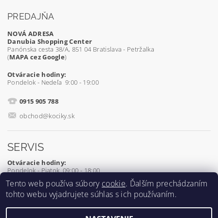
PREDAJŇA
NOVÁ ADRESA
Danubia Shopping Center
Panónska cesta 38/A, 851 04 Bratislava - Petržalka
(
MAPA cez Google
)
Otváracie hodiny:
Pondelok - Nedeľa 9:00 - 19:00
0915 905 788
obchod@kociky.sk
SERVIS
Otváracie hodiny:
Pondelok - Piatok 09:00 - 18:00
Tento web používa súbory
cookie
. Ďalším prechádzaním
0905 539 927
tohto webu vyjadrujete súhlas s ich používaním.
servis@kociky.sk