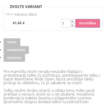
ZVOĽTE VARIANT
Varianta: Black
200150
61,65 €
POPIS
PARAMETRE
DISKUSIA
Pre mamičky, ktoré nerady neustále hľadajú v
prebaľovacej taške čo potrebujú, predstavujeme tašku /
batoh Mainframe Wide Open, ktorá umožňuje ľahký
prístup ku všetkému, čo je zabalené vo vnútri.
Tašku možno široko otvoriť, a vďaka tomu máte jasný
prehľad o veciach, ktoré sú v nej zbalené. Inovatívna
kombinácia mäkkej tkaniny a elegantného a jemne
športového dizajnu dodáva taške na jedinečnosti.