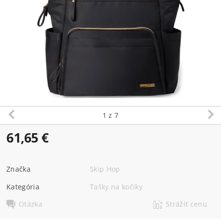
1
z 7
61,65 €
Značka
Skip Hop
Kategória
Tašky na kočíky
Otázka
Strážiť cenu