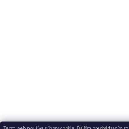
Tento web používa súbory
cookie
. Ďalším prechádzaním t