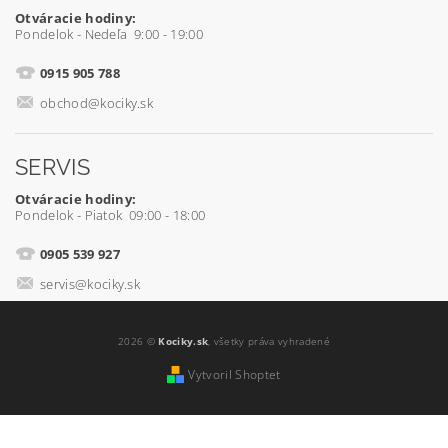
Otváracie hodiny:
Pondelok - Nedeľa 9:00 - 19:00
0915 905 788
obchod@kociky.sk
SERVIS
Otváracie hodiny:
Pondelok - Piatok 09:00 - 18:00
0905 539 927
servis@kociky.sk
2026 ©
Kociky.sk
, všetky práva vyhradené
Vytvoril Shoptet