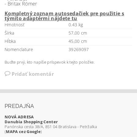
- Britax Römer
Kompletný zoznam autosedačiek pre použitie s
týmito adaptérmi nájdete tu
Hmotnosť
0.43 kg
Šírka
57,00 cm
Hĺbka
45,00 cm
Nomenclature
39269097
Buďte prvý, kto napíše príspevok k tejto položke.
Pridať komentár
PREDAJŇA
NOVÁ ADRESA
Danubia Shopping Center
Panónska cesta 38/A, 851 04 Bratislava - Petržalka
(
MAPA cez Google
)