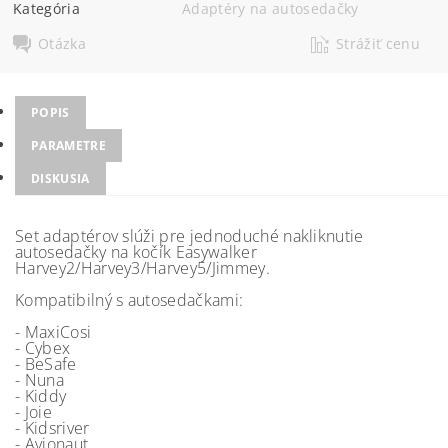
Kategória
Adaptéry na autosedačky
Otázka
Strážiť cenu
POPIS
PARAMETRE
DISKUSIA
Set adaptérov slúži pre jednoduché nakliknutie
autosedačky na kočík Easywalker
Harvey2/Harvey3/Harvey5/Jimmey.
Kompatibilný s autosedačkami:
- MaxiCosi
- Cybex
- BeSafe
- Nuna
- Kiddy
- Joie
- Kidsriver
- Avionaut