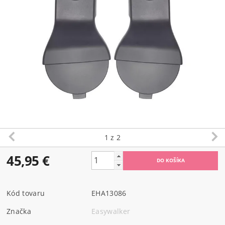
1
z 2
45,95 €
Kód tovaru
EHA13086
Značka
Easywalker