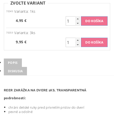
ZVOĽTE VARIANT
Varianta: 1ks
70049
4,95 €
Varianta: 3ks
70059
9,95 €
POPIS
DISKUSIA
REER ZARÁŽKA NA DVERE 1KS, TRANSPARENTNÁ
podrobnosti:
chráni detské ruky pred privretím prstov do dverí
pevné a odolné