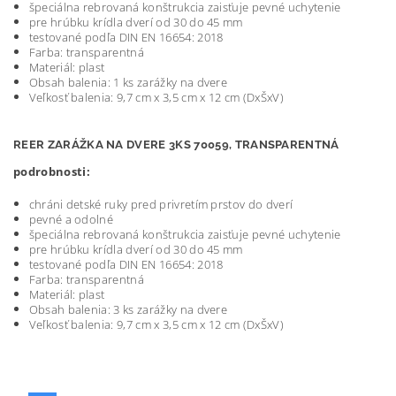
špeciálna rebrovaná konštrukcia zaisťuje pevné uchytenie
pre hrúbku krídla dverí od 30 do 45 mm
testované podľa DIN EN 16654: 2018
Farba: transparentná
Materiál: plast
Obsah balenia: 1 ks zarážky na dvere
Veľkosť balenia: 9,7 cm x 3,5 cm x 12 cm (DxŠxV)
REER ZARÁŽKA NA DVERE 3KS 70059, TRANSPARENTNÁ
podrobnosti:
chráni detské ruky pred privretím prstov do dverí
pevné a odolné
špeciálna rebrovaná konštrukcia zaisťuje pevné uchytenie
pre hrúbku krídla dverí od 30 do 45 mm
testované podľa DIN EN 16654: 2018
Farba: transparentná
Materiál: plast
Obsah balenia: 3 ks zarážky na dvere
Veľkosť balenia: 9,7 cm x 3,5 cm x 12 cm (DxŠxV)