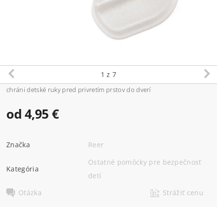
1
z 7
chráni detské ruky pred privretím prstov do dverí
od 4,95 €
Značka
Reer
Ostatné pomôcky pre bezpečnosť
Kategória
detí
Otázka
Strážiť cenu