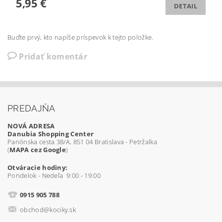
5,95 €
DETAIL
Buďte prvý, kto napíše príspevok k tejto položke.
Pridať komentár
PREDAJŇA
NOVÁ ADRESA
Danubia Shopping Center
Panónska cesta 38/A, 851 04 Bratislava - Petržalka
(
MAPA cez Google
)
Otváracie hodiny:
Pondelok - Nedeľa 9:00 - 19:00
0915 905 788
obchod@kociky.sk