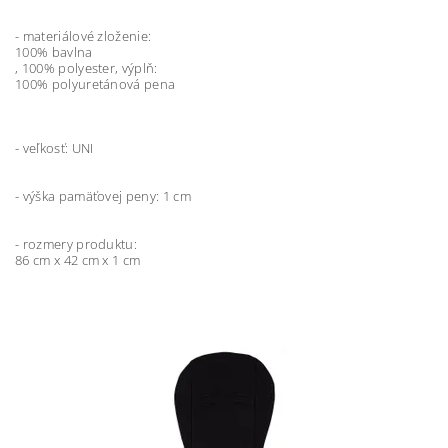
- materiálové zloženie:
100% bavlna
, 100% polyester, výplň:
100% polyuretánová pena
- veľkosť: UNI
- výška pamäťovej peny: 1 cm
- rozmery produktu:
86 cm x 42 cm x 1 cm