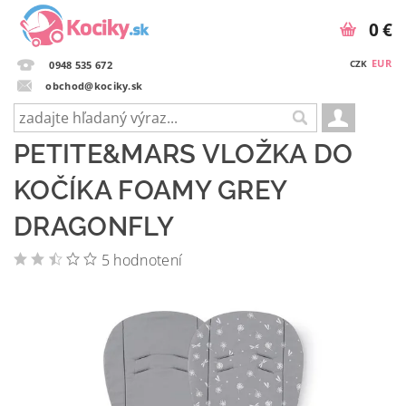
0 €
EUR
CZK
0948 535 672
obchod@kociky.sk
PETITE&MARS VLOŽKA DO
KOČÍKA FOAMY GREY
DRAGONFLY
5 hodnotení