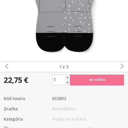
1
z 5
22,75 €
Kód tovaru
502892
Značka
Petite&Mars
Kategória
Vložky do kočíkov