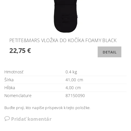
PETITE&MARS VLOŽKA DO KOČÍKA FOAMY BLACK
22,75 €
DETAIL
Hmotnosť
0.4 kg
Šírka
41,00 cm
Hĺbka
4,00 cm
Nomenclature
87150090
Buďte prvý, kto napíše príspevok k tejto položke.
Pridať komentár