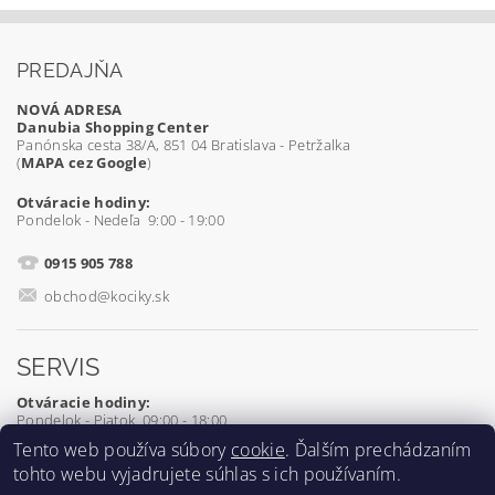
PREDAJŇA
NOVÁ ADRESA
Danubia Shopping Center
Panónska cesta 38/A, 851 04 Bratislava - Petržalka
(
MAPA cez Google
)
Otváracie hodiny:
Pondelok - Nedeľa 9:00 - 19:00
0915 905 788
obchod@kociky.sk
SERVIS
Otváracie hodiny:
Pondelok - Piatok 09:00 - 18:00
Tento web používa súbory
cookie
. Ďalším prechádzaním
0905 539 927
tohto webu vyjadrujete súhlas s ich používaním.