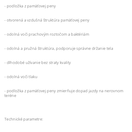
- podložka z pamäťovej peny
- otvorená a vzdušná štruktúra pamäťovej peny
- odolná voči prachovým roztočom a baktériám
- odolná a pružná štruktúra, podporuje správne držanie tela
- dlhodobé užívanie bez straty kvality
- odolná voči tlaku
- podložka z pamäťovej peny zmierňuje dopad jazdy na nerovnom
teréne
Technické parametre: