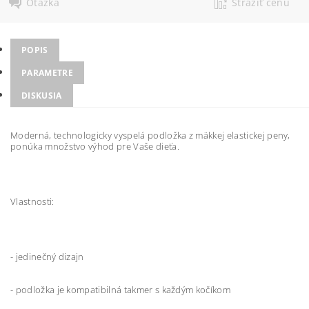
Otázka
Strážiť cenu
POPIS
PARAMETRE
DISKUSIA
Moderná, technologicky vyspelá podložka z mäkkej elastickej peny,
ponúka množstvo výhod pre Vaše dieťa.
Vlastnosti:
- jedinečný dizajn
- podložka je kompatibilná takmer s každým kočíkom