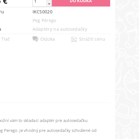
 €
ru
IKCS0020
Peg Pérego
a
Adaptéry na autosedačky
Tlač
Otázka
Strážiť cenu
možní vám to skladací adaptér pre autosedačku.
eg Perego. Je vhodný pre autosedačky schválené od