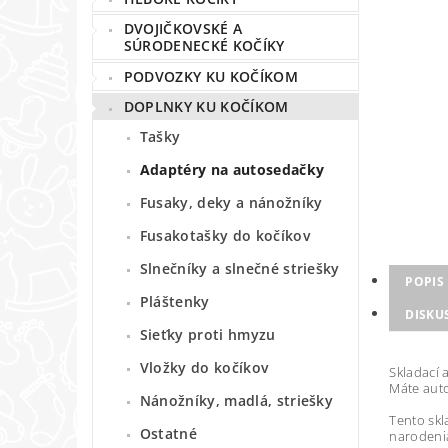
DVOJIČKOVSKÉ A
SÚRODENECKÉ KOČÍKY
PODVOZKY KU KOČÍKOM
DOPLNKY KU KOČÍKOM
Tašky
Adaptéry na autosedačky
Fusaky, deky a nánožníky
Fusakotašky do kočíkov
Slnečníky a slnečné striešky
POPIS
Pláštenky
DISKU
Sieťky proti hmyzu
Vložky do kočíkov
Skladací 
Máte auto
Nánožníky, madlá, striešky
Tento skl
Ostatné
narodenia