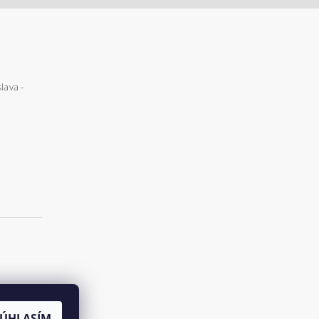
lava -
SÚHLASÍM