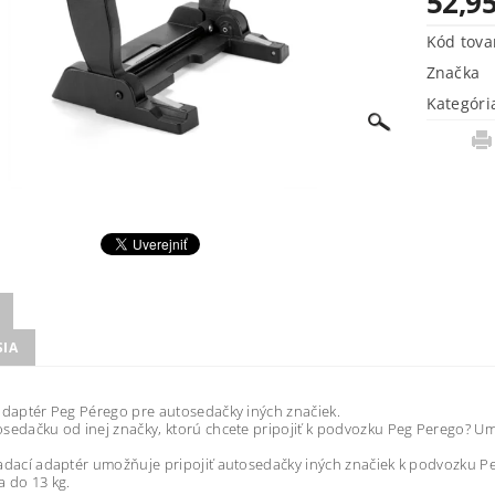
52,95
Kód tova
Značka
Kategóri
SIA
adaptér Peg Pérego pre autosedačky iných značiek.
sedačku od inej značky, ktorú chcete pripojiť k podvozku Peg Perego? U
adací adaptér umožňuje pripojiť autosedačky iných značiek k podvozku P
 do 13 kg.