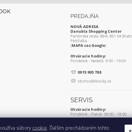
OOK
PREDAJŇA
NOVÁ ADRESA
Danubia Shopping Center
Panónska cesta 38/A, 851 04 Bratis
Petržalka
(
MAPA cez Google
)
Otváracie hodiny:
Pondelok - Nedeľa 9:00 - 19:00
0915 905 788
obchod@kociky.sk
SERVIS
Otváracie hodiny:
Pondelok - Piatok 09:00 - 18:00
0905 539 927
používa súbory
cookie
. Ďalším prechádzaním tohto