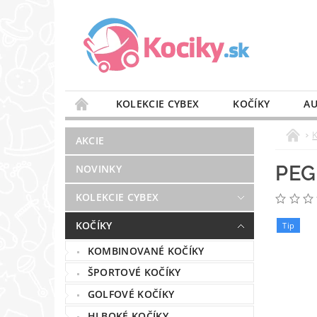
KOLEKCIE CYBEX
KOČÍKY
AU
STAROSTLIVOSŤ O VZDUCH
VÝBAVA DO 
AKCIE
BLOG
PREDAJŇA
KONTAKT
PEG
NOVINKY
KOLEKCIE CYBEX
KOČÍKY
Tip
KOMBINOVANÉ KOČÍKY
ŠPORTOVÉ KOČÍKY
GOLFOVÉ KOČÍKY
HLBOKÉ KOČÍKY