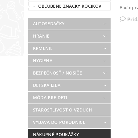
OBĽÚBENÉ ZNAČKY KOČÍKOV
Buďte prv
Pri
AUTOSEDAČKY
HRANIE
KŔMENIE
HYGIENA
BEZPEČNOSŤ / NOSIČE
DETSKÁ IZBA
MÓDA PRE DETI
STAROSTLIVOSŤ O VZDUCH
VÝBAVA DO PÔRODNICE
NÁKUPNÉ POUKÁŽKY