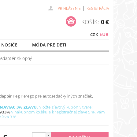
|
PRIHLÁSENIE
REGISTRÁCIA
KOŠÍK:
0 €
EUR
CZK
 NOSIČE
MÓDA PRE DETI
NAŠE SLUŽBY
O NÁKUPE
Adaptér sklopný
adaptér Peg Pérego pre autosedačky iných značiek.
 NAVIAC 3% ZĽAVU.
Vložte zľavový kupón v tvare:
GO3%
v nákupnom košíku a k
registračnej zľave
5 %, vám
zľava 3 %.