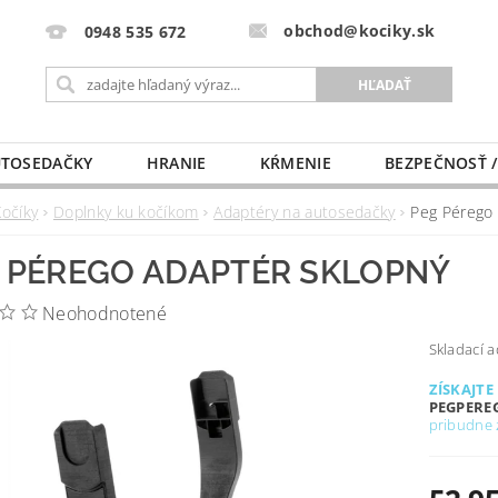
obchod@kociky.sk
0948 535 672
TOSEDAČKY
HRANIE
KŔMENIE
BEZPEČNOSŤ /
PÔRODNICE
MLIEKO A VÝŽIVA
PRE MAMIČKU
Kočíky
Doplnky ku kočíkom
Adaptéry na autosedačky
Peg Pérego 
 PÉREGO ADAPTÉR SKLOPNÝ
Neohodnotené
Skladací 
ZÍSKAJTE
PEGPERE
pribudne 