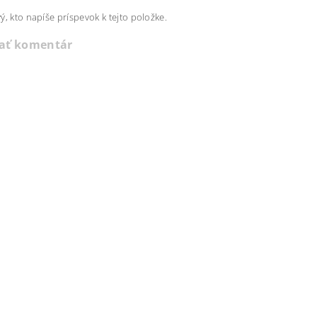
ý, kto napíše príspevok k tejto položke.
dať komentár