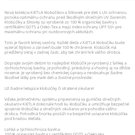
Nová kolekcia KiETLA klobúčikov a šiltoviek pre deti s UV ochranou
ponúka optimálnu ochranu pred škodlivým slnečným UV žiarením.
Klobúčiky a šiltovky sú vyrobené zo 100 % organickej bavlny s
certifikátmi GOTS a Oeko-Tex a majú index ochrany UPF 50+ pre
maximálnu ochranu pri outdoorových aktivitách.
Toto je favorit letnej sezóny. Každé dieťa v KiETLA klobúčiku bude
vyzerať štýlovo a zároveň bude 100 % chránené. Klobúčik má
predĺžený okraj v zadnej časti, aby tak chránil krk vášho drobca.
Doprajte svojim deťom to najlepšie! Klobúčik je vyrobený z ľahkej a
rýchloschnúcej bavlny, je pohodlný, priedušný a vhodný aj na dlhšie
nosenie. Je vyrobený bez chemickej úpravy a neobsahuje žiadne
škodlivé látky pre malé deti a životné prostredie.
Už žiadne lietajúce klobúčiky či stratené okuliare!
Vďaka jedinečnému systému pripevnenia sa gumička slnečných
okuliarov KiETLA dokonale hodí ku klobúčiku a umožňuje bezpečné
spojenie klobúčika a slnečných okuliarov pre pohodlie vášho
drobca. Pohodlná šnúrka poslúži na bezpečné uviazanie klobúčika
pod bradou dieťaťa.
Ľahká a rýchloschnúca bavlna.
100 % organická bavlna s certifikátmi GOTS a Oeko-tex.