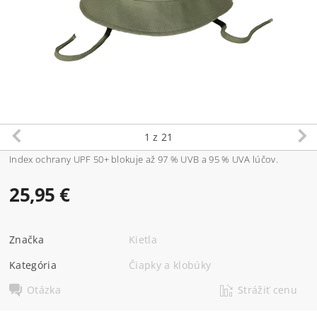
1
z 21
Index ochrany UPF 50+ blokuje až 97 % UVB a 95 % UVA lúčov.
25,95 €
Značka
Kietla
Kategória
Čiapky a klobúky
Otázka
Strážiť cenu