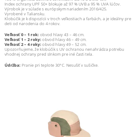
Index ochrany UPF 50+ blokuje až 97 % UVB a 95 % UVA lúčov.
Výrobok je v súlade s európskym nariadením 2016/425.
Vyrobené v Taliansku.
Klobúčik je k dispozícii v troch veľkostiach a farbách, a je ideálny pre
deti od narodenia do 4 rokov.
Veľkosť 0 – 1 rok:
obvod hlavy 43 – 46 cm.
Veľkosť 1 – 2 roky:
obvod hlavy 46 – 49 cm.
Veľkosť 2 – 4 roky:
obvod hlavy 49 – 52 cm.
Upozorňujeme, že klobúčik s UV ochranou nenahrádza potrebu
vhodnej ochrany pred slnkom pre iné časti tela.
Údržba:
Pranie pri teplote 30°C. Nesušiť v sušičke.