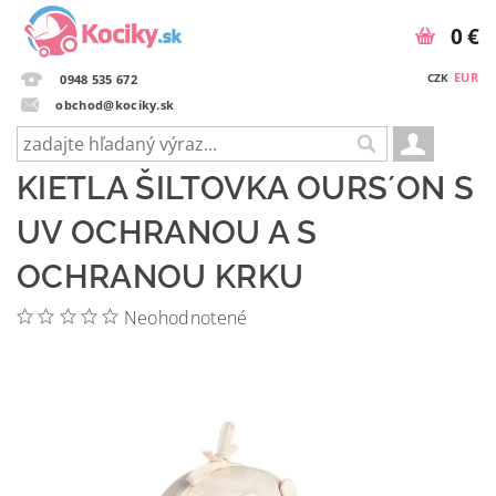
0 €
EUR
CZK
0948 535 672
obchod@kociky.sk
KIETLA ŠILTOVKA OURS´ON S
UV OCHRANOU A S
OCHRANOU KRKU
Neohodnotené