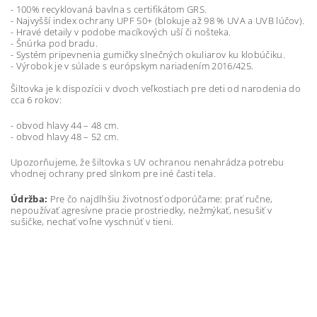
- 100% recyklovaná bavlna s certifikátom GRS.
- Najvyšší index ochrany UPF 50+ (blokuje až 98 % UVA a UVB lúčov).
- Hravé detaily v podobe macíkových uší či nošteka.
- Šnúrka pod bradu.
- Systém pripevnenia gumičky slnečných okuliarov ku klobúčiku.
- Výrobok je v súlade s európskym nariadením 2016/425.
Šiltovka je k dispozícii v dvoch veľkostiach pre deti od narodenia do
cca 6 rokov:
- obvod hlavy 44 – 48 cm.
- obvod hlavy 48 – 52 cm.
Upozorňujeme, že šiltovka s UV ochranou nenahrádza potrebu
vhodnej ochrany pred slnkom pre iné časti tela.
Údržba:
Pre čo najdlhšiu životnosť odporúčame: prať ručne,
nepoužívať agresívne pracie prostriedky, nežmýkať, nesušiť v
sušičke, nechať voľne vyschnúť v tieni.