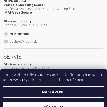
NOVÁ ADRESA
Danubia Shopping Center
Panónska cesta 38/A, 851 04 Bratislava - Petržalka
(
MAPA cez Google
)
Otváracie hodiny:
Pondelok - Nedeľa 9:00 - 19:00
0915 905 788
obchod@kociky.sk
SERVIS
Otváracie hodiny:
Pondelok - Piatok 09:00 - 18:00
Tento web používa súbory
cookie
. Ďalším prechádzaním
0905 539 927
tohto webu vyjadrujete súhlas s ich používaním.
servis@kociky.sk
NASTAVENIE
2026 ©
Kociky.sk
, všetky práva vyhradené
Vytvoril Shoptet