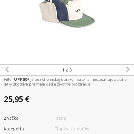
1
z 8
Filter
UPF 50+
je bez chemickej úpravy, materiál neobsahuje žiadne
látky škodlivé pre malé deti a životné prostredie.
25,95 €
Značka
Kietla
Kategória
Čiapky a klobúky