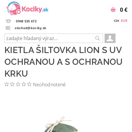
0 €
EUR
CZK
0948 535 672
obchod@kociky.sk
KIETLA ŠILTOVKA LION S UV
OCHRANOU A S OCHRANOU
KRKU
Neohodnotené