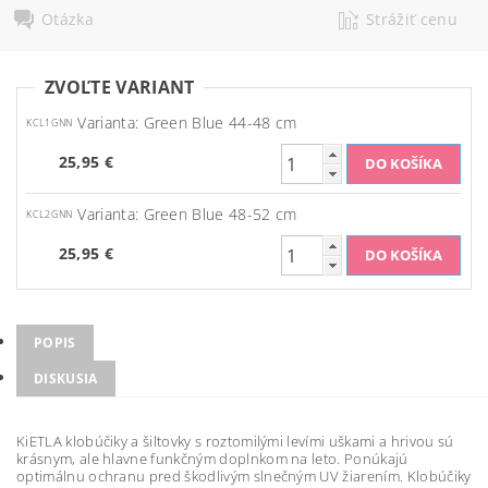
Otázka
Strážiť cenu
ZVOĽTE VARIANT
Varianta: Green Blue 44-48 cm
KCL1GNN
25,95 €
Varianta: Green Blue 48-52 cm
KCL2GNN
25,95 €
POPIS
DISKUSIA
KiETLA klobúčiky a šiltovky s roztomilými levími uškami a hrivou sú
krásnym, ale hlavne funkčným doplnkom na leto. Ponúkajú
optimálnu ochranu pred škodlivým slnečným UV žiarením. Klobúčiky