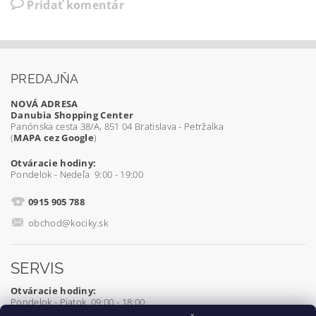
Pridať komentár
PREDAJŇA
NOVÁ ADRESA
Danubia Shopping Center
Panónska cesta 38/A, 851 04 Bratislava - Petržalka
(
MAPA cez Google
)
Otváracie hodiny:
Pondelok - Nedeľa 9:00 - 19:00
0915 905 788
obchod@kociky.sk
SERVIS
Otváracie hodiny:
Pondelok - Piatok 09:00 - 18:00