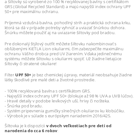
a šiltovky sú vyrobené zo 100 % recyklovanej bavlny s certifikátom
GRS (Global Recycled Standard) a majú najvyšší index ochrany UPF
50+ pre maximálnu ochranu.
Príjemná vzdušná bavlna, pohodlný strih a praktická ochrana krku,
ktorá sa dá v prípade potreby vyhnúť a uviazať šnúrkou dohora.
Šnúrku môžete použiť aj na uviazanie šiltovky pod bradou.
Pre dokonalý štýlový outfit môžete šiltovku nakombinovať s
obľúbenými KiETLA Lion okuliarmi, čím zabezpečíte maximálnu
ochranu Vášho drobca pred UV žiarením. Vďaka jedinečnému
systému môžete šiltovku s okuliarmi spojiť. Už žiadne lietajúce
šiltovky či stratené okuliare!
Filter
UPF 50+
je bez chemickej úpravy, materiál neobsahuje žiadne
látky škodlivé pre malé deti a životné prostredie.
- 100% recyklovaná bavlna s certifikátom GRS.
- Najvyšší index ochrany UPF 50+ (blokuje až 98 % UVA a UVB lúčov).
- Hravé detaily v podobe levíkových uší, hrivy či nošteka.
- Šnúrka pod bradu.
- Systém pripevnenia gumičky slnečných okuliarov ku klobúčiku.
- Výrobok je v súlade s európskym nariadením 2016/425.
Šiltovka je k dispozícii
v dvoch veľkostiach pre deti od
narodenia do cca 6 rokov
: