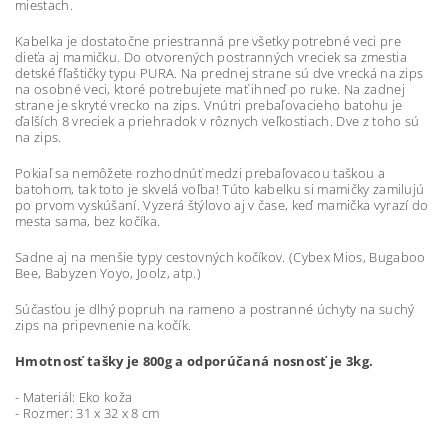
miestach.
Kabelka je dostatočne priestranná pre všetky potrebné veci pre
dieťa aj mamičku. Do otvorených postranných vreciek sa zmestia
detské fľaštičky typu PURA. Na prednej strane sú dve vrecká na zips
na osobné veci, ktoré potrebujete mať ihneď po ruke. Na zadnej
strane je skryté vrecko na zips. Vnútri prebaľovacieho batohu je
ďalších 8 vreciek a priehradok v rôznych veľkostiach. Dve z toho sú
na zips.
Pokiaľ sa nemôžete rozhodnúť medzi prebaľovacou taškou a
batohom, tak toto je skvelá voľba! Túto kabelku si mamičky zamilujú
po prvom vyskúšaní. Vyzerá štýlovo aj v čase, keď mamička vyrazí do
mesta sama, bez kočíka.
Sadne aj na menšie typy cestovných kočíkov. (Cybex Mios, Bugaboo
Bee, Babyzen Yoyo, Joolz, atp.)
Súčasťou je dlhý popruh na rameno a postranné úchyty na suchý
zips na pripevnenie na kočík.
Hmotnosť tašky je 800g a odporúčaná nosnosť je 3kg.
- Materiál: Eko koža
- Rozmer: 31 x 32 x 8 cm