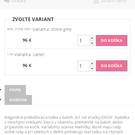
Otázka
Strážiť cenu
ZVOĽTE VARIANT
Varianta: stone grey
MINI_STONE GREY
96 €
Varianta: camel
13/8
96 €
POPIS
DISKUSIA
Elegantná prebaľovacia taška a batoh 2v1 od značky JOISSY. Kabelka
s mnohými vreckami, ktorú v okamihu premeníte na batoh alebo
pripevníte na kočík. Variabilitu ocenia mamičky, ktoré majú rady
voľné ruky a pri výletoch s deťmi potrebujú mať tašku na rôznych