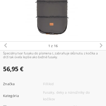
1
z 16
Špeciálny tvar fusaku do písmena L zabraňuje skĺznutiu z kočíka a
drží tak oveľa lepšie ako bežné fusaky.
56,95 €
Značka
Fillikid
Fusaky, deky a nánožníky do
Kategória
kočíkov