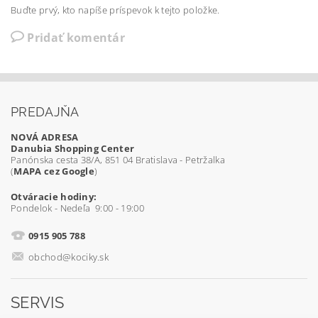
Buďte prvý, kto napíše príspevok k tejto položke.
Pridať komentár
PREDAJŇA
NOVÁ ADRESA
Danubia Shopping Center
Panónska cesta 38/A, 851 04 Bratislava - Petržalka
(
MAPA cez Google
)
Otváracie hodiny:
Pondelok - Nedeľa 9:00 - 19:00
0915 905 788
obchod@kociky.sk
SERVIS