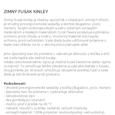
ZIMNÝ FUSAK KINLEY
Zimný fusak Kinley je ideálny spoločník v chladných zimných dňoch.
Je vhodný pre ergonomické sedačky a korítok (Bugaboo, joolz,
Hartan). Svojím vodoodpudivým a vetru odolným vonkajším
materiálom a mäkkým materiálom Coral Fleece poskytuje optimálnu
ochranu proti chladu a mokru. Vnútorný materiál má navyše
ochranu proti nečistotám. Vaše dieťa bude udržované príjemne v
teple, bez ohľadu na to, v akom počasí plánujete výlet.
Jeho špeciálny tvar do písmena L zabraňuje skĺznutiu z kočíka a drží
tak oveľa lepšie ako bežné fusaky.
Vďaka celoobvodovému zipsu je možné fusak čiastočne alebo úplne
rozopnúť. To umožňuje ľahšie vkladanie aj vybratie dieťaťa z fusaku.
Dva gombíky po stranách umožňujú sklopenie prednej časti a vaše
dieťa je tak chránené proti prievanu.
Podrobnosti:
- vhodné pre ergonomické sedačky a kočíky (Bugaboo, joolz, Hartan)
- špeciálny tvar do písmena L (zabraňuje skĺznutiu)
- celoobvodový zips
- dva gombíky po stranách
- možno prať v práčke na 30 °C
- nebieliť, nesušiť v sušičke, nežehliť, nečistiť chemicky
- vonkajší materiál: 100% polyester (vodoodpudivý, vetruodolný)