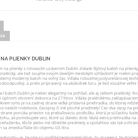
SIA
NA PLIENKY DUBLIN
 na plienky s rolovacím uzáverom Dublin získate štýlový batoh na plienky
 praktický, ale tiež zaujme svojim skvelým mestským vzhľadom! Je nielen p
derný moderný batoh na voľný čas. Vďaka robustnej polyuretánovej techno
odoodpudivý, a preto pripravený na akúkoľvek túru. Je tiež vizuálne veľmi 
cí batoh Dublin je nielen elegantný na pohľad, ale aj celkom praktický. Ro
pri úplnom otvorení dokonca na 27 litrov. Vďaka praktickému zaklapávacie
krem toho je na zadnej strane veľká prídavná priehradka, do ktorej môžete 
bo neskôr notebook, časopisy či iné ploché predmety! Cez dva zipsy na pre
 strane ponúka priestor na prebaľovaciu podložku, ktorá je súčasťou balen
tohu, ak potrebujete veci, ktoré sú ďaleko dole. Malá extra priehradka na
peňaženku, kľúče alebo iné dôležité predmety a spoľahlivo vás tak ochráni
h sa zmestia fľaše do objemu 0,5 litra.
ednosťou je, že obe sú podšité termomateriálom, čo znamená, že dojčensk