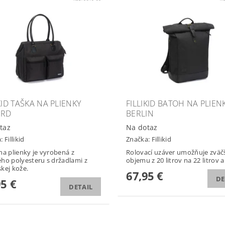
KID TAŠKA NA PLIENKY
FILLIKID BATOH NA PLIEN
ORD
BERLIN
taz
Na dotaz
a:
Fillikid
Značka:
Fillikid
na plienky je vyrobená z
Rolovací uzáver umožňuje zväč
ho polyesteru s držadlami z
objemu z 20 litrov na 22 litrov a 
kej kože.
67,95 €
DE
95 €
DETAIL