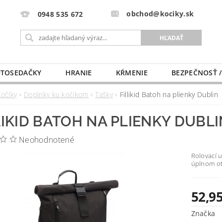
obchod@kociky.sk
0948 535 672
TOSEDAČKY
HRANIE
KŔMENIE
BEZPEČNOSŤ /
PÔRODNICE
MLIEKO A VÝŽIVA
PRE MAMIČKU
Kočíky
Doplnky ku kočíkom
Tašky
Fillikid Batoh na plienky Dublin
LIKID BATOH NA PLIENKY DUBLI
Neohodnotené
Rolovací u
úplnom ot
52,95
Značka