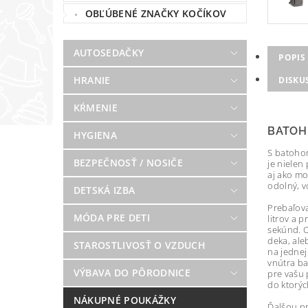
OBĽÚBENÉ ZNAČKY KOČÍKOV
AUTOSEDAČKY
POPIS
HRANIE
DISKU
KŔMENIE
BATOH 
HYGIENA
S batohom
BEZPEČNOSŤ / NOSIČE
je nielen
aj ako mo
odolný, v
DETSKÁ IZBA
Prebaľova
MÓDA PRE DETI
litrov a 
sekúnd. O
deka, ale
STAROSTLIVOSŤ O VZDUCH
na jednej
vnútra ba
VÝBAVA DO PÔRODNICE
pre vašu 
do ktorýc
NÁKUPNÉ POUKÁŽKY
Ďalšou pr