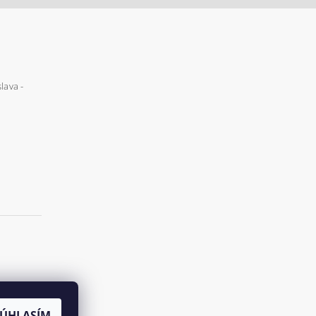
lava -
SÚHLASÍM