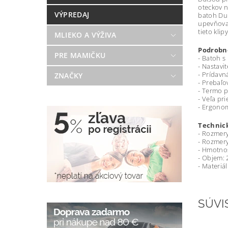
oteckov 
VÝPREDAJ
batoh Dub
upevňovac
tieto kli
MLIEKO A VÝŽIVA
Podrobno
PRE MAMIČKU
- Batoh s
- Nastavit
- Prídavn
ZNAČKY
- Prebaľo
- Termo p
- Veľa pr
- Ergono
Technick
- Rozmery
- Rozmery
- Hmotnos
- Objem: 2
- Materiá
SÚVI