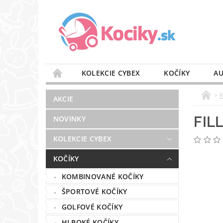
KOLEKCIE CYBEX
KOČÍKY
AU
STAROSTLIVOSŤ O VZDUCH
VÝBAVA DO 
AKCIE
BLOG
PREDAJŇA
KONTAKT
FIL
NOVINKY
KOLEKCIE CYBEX
KOČÍKY
KOMBINOVANÉ KOČÍKY
ŠPORTOVÉ KOČÍKY
GOLFOVÉ KOČÍKY
HLBOKÉ KOČÍKY