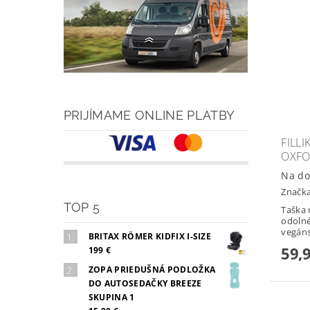
PRIJÍMAME ONLINE PLATBY
FILLI
OXF
Na do
Značk
TOP 5
Taška 
odolné
vegáns
BRITAX RÖMER KIDFIX I-SIZE
59,
199 €
ZOPA PRIEDUŠNÁ PODLOŽKA
DO AUTOSEDAČKY BREEZE
SKUPINA 1