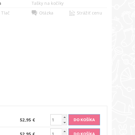
a
Tašky na kočíky
Tlač
Otázka
Strážiť cenu
52,95 €
52,95 €