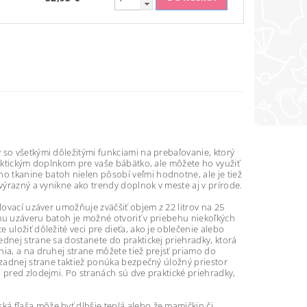
 so všetkými dôležitými funkciami na prebaľovanie, ktorý
raktickým doplnkom pre vaše bábätko, ale môžete ho využiť
 tkanine batoh nielen pôsobí veľmi hodnotne, ale je tiež
výrazný a vynikne ako trendy doplnok v meste aj v prírode.
lovací uzáver umožňuje zväčšiť objem z 22 litrov na 25
mu uzáveru batoh je možné otvoriť v priebehu niekoľkých
uložiť dôležité veci pre dieťa, ako je oblečenie alebo
dnej strane sa dostanete do praktickej priehradky, ktorá
ia, a na druhej strane môžete tiež prejsť priamo do
 zadnej strane taktiež ponúka bezpečný úložný priestor
 pred zlodejmi. Po stranách sú dve praktické priehradky,
á fľaša môže byť dlhšie teplá alebo že mamičkin či