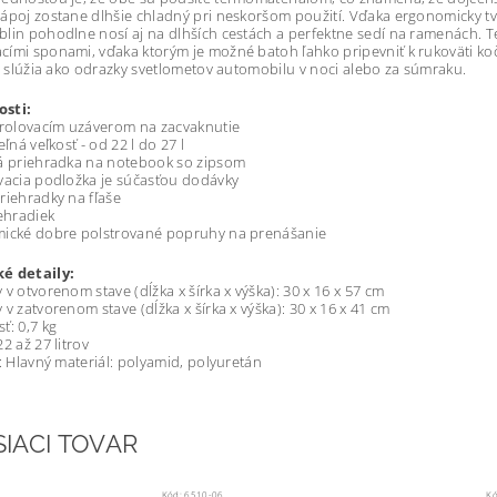
nápoj zostane dlhšie chladný pri neskoršom použití. Vďaka ergonomicky
lin pohodlne nosí aj na dlhších cestách a perfektne sedí na ramenách. 
ími sponami, vďaka ktorým je možné batoh ľahko pripevniť k rukoväti ko
py slúžia ako odrazky svetlometov automobilu v noci alebo za súmraku.
sti:
 rolovacím uzáverom na zacvaknutie
eľná veľkosť - od 22 l do 27 l
á priehradka na notebook so zipsom
vacia podložka je súčasťou dodávky
riehradky na fľaše
iehradiek
mické dobre polstrované popruhy na prenášanie
é detaily:
 v otvorenom stave (dĺžka x šírka x výška): 30 x 16 x 57 cm
 v zatvorenom stave (dĺžka x šírka x výška): 30 x 16 x 41 cm
ť: 0,7 kg
2 až 27 litrov
l: Hlavný materiál: polyamid, polyuretán
SIACI TOVAR
Kód:
6510-06
K