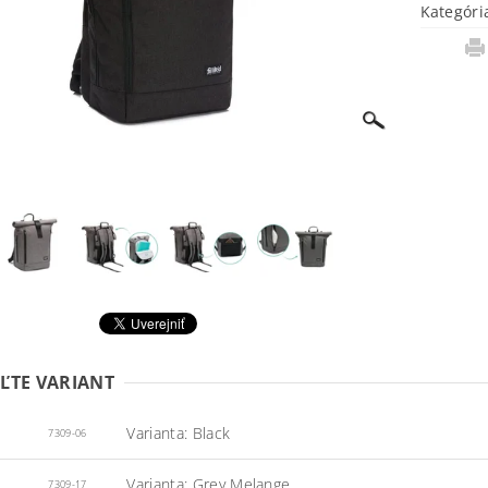
Kategóri
ĽTE VARIANT
Varianta: Black
7309-06
Varianta: Grey Melange
7309-17