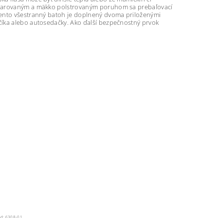
 tvarovaným a mäkko polstrovaným poruhom sa prebaľovací
Tento všestranný batoh je doplnený dvoma priloženými
číka alebo autosedačky. Ako ďalší bezpečnostný prvok
ód:
6308-01