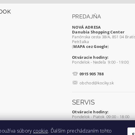
OOK
PREDAJŇA
NOVÁ ADRESA
Danubia Shopping Center
Panónska cesta 38/A, 851 04 Bratis
Petržalka
(
MAPA cez Google
)
Otváracie hodiny:
Pondelok - Nedeľa 9:00 - 19:00
0915 905 788
obchod@kociky.sk
SERVIS
Otváracie hodiny:
Pondelok - Piatok 09:00 - 18:00
0905 539 927
používa súbory
cookie
. Ďalším prechádzaním tohto