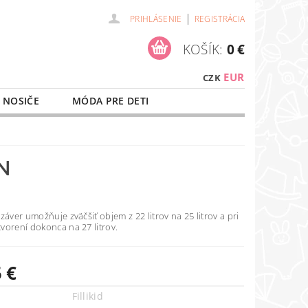
|
PRIHLÁSENIE
REGISTRÁCIA
KOŠÍK:
0 €
EUR
CZK
 NOSIČE
MÓDA PRE DETI
NAŠE SLUŽBY
O NÁKUPE
N
záver umožňuje zväčšiť objem z 22 litrov na 25 litrov a pri
vorení dokonca na 27 litrov.
 €
Fillikid