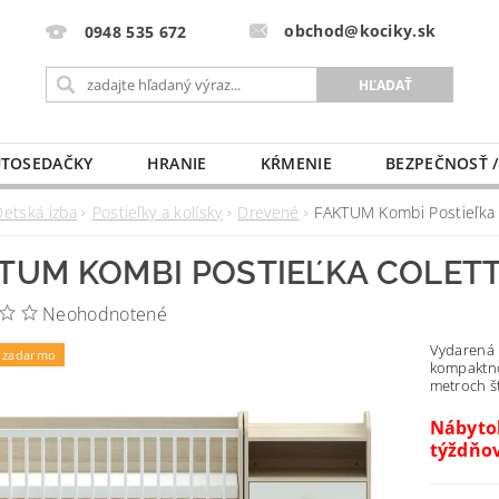
obchod@kociky.sk
0948 535 672
TOSEDAČKY
HRANIE
KŔMENIE
BEZPEČNOSŤ /
PÔRODNICE
MLIEKO A VÝŽIVA
PRE MAMIČKU
Detská izba
Postieľky a kolísky
Drevené
FAKTUM Kombi Postieľka
TUM KOMBI POSTIEĽKA COLETT
Neohodnotené
Vydarená 
 zadarmo
kompaktno
metroch š
Nábytok
týždňo