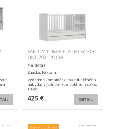
A
FAKTUM KOMBI POSTIEĽKA ECO
LINE 70X120 CM
Na dotaz
Značka:
Faktum
vaná
Vydarená kombinácia multifunkčného
m a
nábytku v jednom kompaktnom celku,
alebo...
425 €
TAIL
DETAIL
:
03114604
Kód:
03014604
Doprava zadarmo