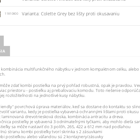
Varianta: Colette Grey bez lišty proti okusavaniu
11810800
SIA
kombinácia multifunkčného nábytku v jednom kompaktnom celku, alebo "m
ch.
 môže zdať kombi postieľka na prvý pohľad robustná, opak je pravdou. Ve
ac priestoru - postieľku aj prebaľovaciu komodu. Toto riešenie odporúča
jej rozložiteľnosti na jednotlivé kusy nábytku.
riendly" povrchová úprava materiálov, keď sa dostane do kontaktu so slino
zvoliť variantu, kedy je postieľka vybavená ochrannými lištami proti okusu
l: laminovaná drevotriesková doska, kombinácia antracitu a dreva.
očnica postieľky je vybavená 3 odnímateľnými tyčkami, aby mohlo dieťa sa
stieľky sa môže nastaviť do 3 polôh, 265, 422 a 612 mm nad podlahou
elnú stranu kombi postieľky tvorí skrinka s 2 zásuvkami
bi postieľkou alebo váľandou sú 2 kontajnery/zásuvky