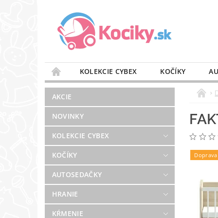
KOLEKCIE CYBEX
KOČÍKY
AU
STAROSTLIVOSŤ O VZDUCH
VÝBAVA DO 
AKCIE
BLOG
PREDAJŇA
KONTAKT
FAK
NOVINKY
KOLEKCIE CYBEX
KOČÍKY
Doprava
AUTOSEDAČKY
HRANIE
KŔMENIE