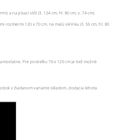
) a na písací stôl (š. 124 cm, hl. 80 cm, v. 74 cm)
mi rozmermi 120 x 70 cm, na malú skrinku (š. 55 cm, hl. 80
amostatne. Pre postieľku 70 x 120 cm je tiež možné
ýrobok v žiadanom variante skladom, dodacia lehota