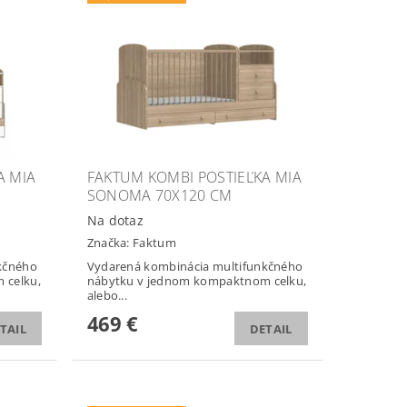
A MIA
FAKTUM KOMBI POSTIEĽKA MIA
SONOMA 70X120 CM
Na dotaz
Značka:
Faktum
kčného
Vydarená kombinácia multifunkčného
 celku,
nábytku v jednom kompaktnom celku,
alebo...
469 €
TAIL
DETAIL