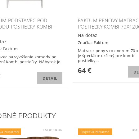
UM PODSTAVEC POD
FAKTUM PENOVÝ MATRAC
DU POSTIEĽKY KOMBI -
POSTIEĽKY KOMBI 70X12
Na dotaz
taz
Značka:
Faktum
a:
Faktum
Matrac z peny s rozmerom 70 x
je špeciálne určený pre kombi
avec na vyvýšenie komody po
postieľky...
ení Kombi postieľky. Nábytok je
64 €
DE
€
DETAIL
OBNÉ PRODUKTY
Kód:
00534602
Kód:
va zadarmo
Doprava zadarmo