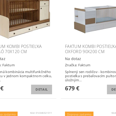
UM KOMBI POSTIEĽKA
FAKTUM KOMBI POSTIEĽK
Ó 70X120 CM
OXFORD 90X200 CM
taz
Na dotaz
a:
Faktum
Značka:
Faktum
ená kombinácia multifunkčného
Splnený sen rodičov - kombino
ku v jednom kompaktnom celku,
postieľka s prebaľovacím pulto
.
úložným...
 €
679 €
DETAIL
DE
Kód:
014346021011
Kód
va zadarmo
Doprava zadarmo