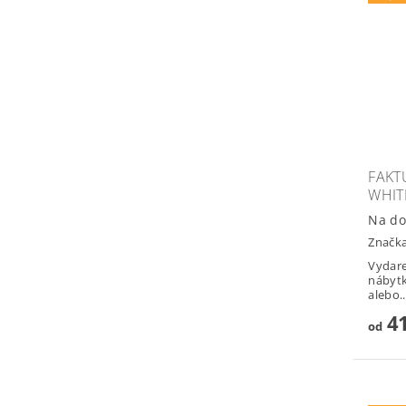
FAKT
WHIT
Na do
Značk
Vydar
nábyt
alebo..
41
od