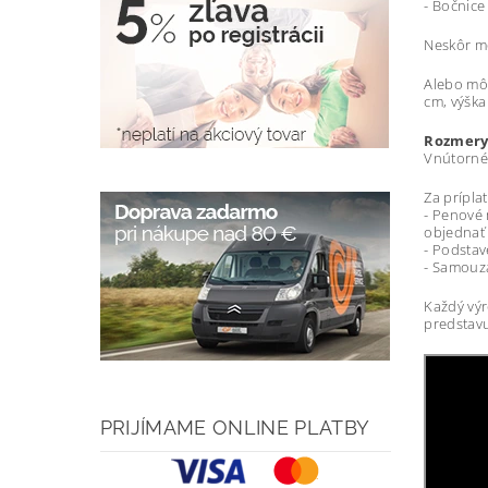
- Bočnice
Neskôr mô
Alebo môž
cm, výška
Rozmery
Vnútorné 
Za príplat
- Penové 
objednať
- Podstav
- Samouza
Každý výr
predstavu
PRIJÍMAME ONLINE PLATBY