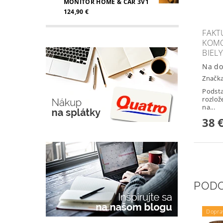
MONITOR HOME & CAR 3V1
124,90 €
FAKT
KOMO
BIELY
Na do
Značk
Podst
rozlož
na...
38 
POD
Dopra