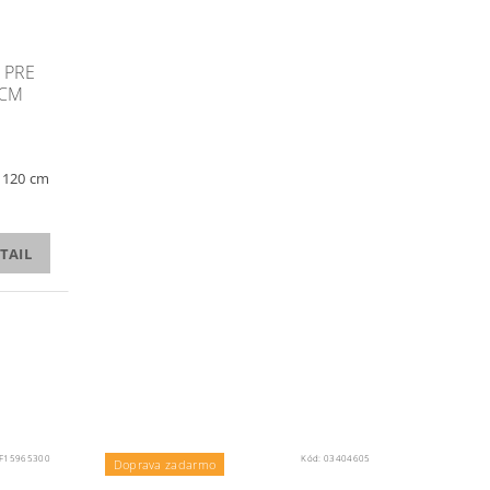
 PRE
0CM
 120 cm
TAIL
F15965300
Kód:
03404605
Doprava zadarmo