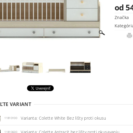
od 5
Značka
Kategóri
ĽTE VARIANT
Varianta: Colette White Bez lišty proti okusu
11810100
Varianta: Colette Antracit bez lišty proti okusavaniu
11810600