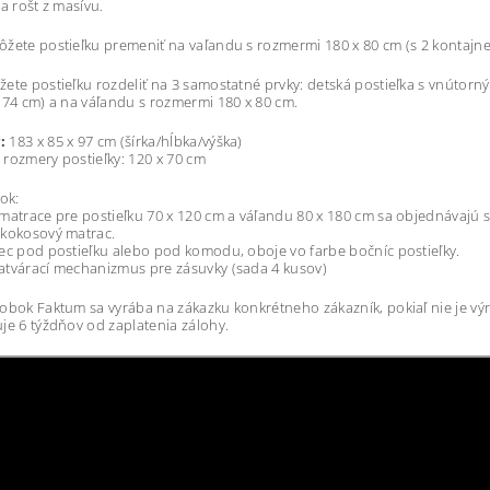
 a rošt z masívu.
žete postieľku premeniť na vaľandu s rozmermi 180 x 80 cm (s 2 kontajnermi
ete postieľku rozdeliť na 3 samostatné prvky: detská postieľka s vnútorný
 74 cm) a na váľandu s rozmermi 180 x 80 cm.
:
183 x 85 x 97 cm (šírka/hĺbka/výška)
rozmery postieľky: 120 x 70 cm
ok:
matrace pre postieľku 70 x 120 cm a váľandu 80 x 180 cm sa objednávajú s
 kokosový matrac.
ec pod postieľku alebo pod komodu, oboje vo farbe bočníc postieľky.
tvárací mechanizmus pre zásuvky (sada 4 kusov)
obok Faktum sa vyrába na zákazku konkrétneho zákazník, pokiaľ nie je v
je 6 týždňov od zaplatenia zálohy.