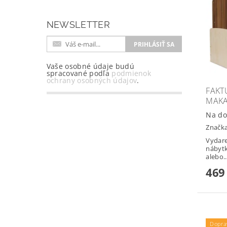
NEWSLETTER
Vaše osobné údaje budú
spracované podľa
podmienok
ochrany osobných údajov
.
FAKT
MAKA
Na do
Značk
Vydar
nábyt
alebo..
469
Dopra