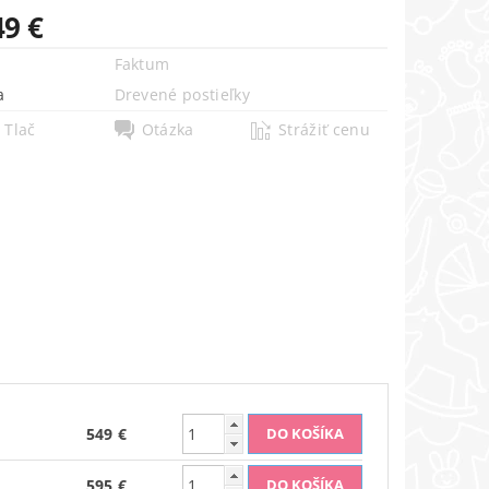
49 €
Faktum
a
Drevené postieľky
Tlač
Otázka
Strážiť cenu
549 €
595 €