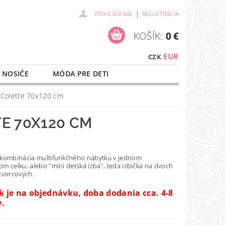
|
PRIHLÁSENIE
REGISTRÁCIA
KOŠÍK:
0 €
EUR
CZK
 NOSIČE
MÓDA PRE DETI
NAŠE SLUŽBY
O NÁKUPE
 Colette 70x120 cm
E 70X120 CM
kombinácia multifunkčného nábytku v jednom
m celku, alebo "mini detská izba", teda izbička na dvoch
tvorcových.
 je na objednávku, doba dodania cca. 4-8
v.