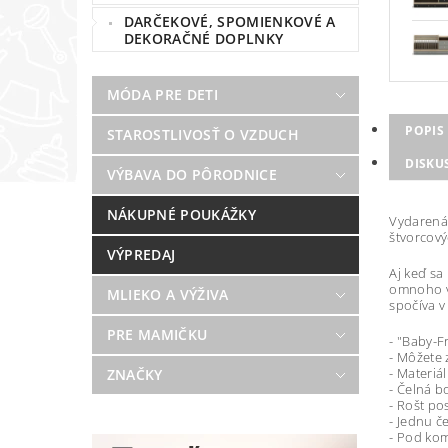
DARČEKOVÉ, SPOMIENKOVÉ A
DEKORAČNÉ DOPLNKY
MÓDA PRE DETI
POPIS
STAROSTLIVOSŤ O VZDUCH
DISKU
VÝBAVA DO PÔRODNICE
NÁKUPNÉ POUKÁŽKY
Vydarená 
štvorcový
VÝPREDAJ
Aj keď sa
omnoho vi
MLIEKO A VÝŽIVA
spočíva v 
PRE MAMIČKU
- "Baby-F
- Môžete 
- Materiá
ZNAČKY
- Čelná b
- Rošt po
- Jednu č
- Pod kom