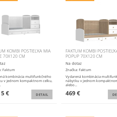
UM KOMBI POSTIEĽKA MIA
FAKTUM KOMBI POSTIEĽK
E 70X120 CM
POPUP 70X120 CM
taz
Na dotaz
a:
Faktum
Značka:
Faktum
ená kombinácia multifunkčného
Vydarená kombinácia multifun
ku v jednom kompaktnom celku,
nábytku v jednom kompaktnom
.
alebo...
5 €
469 €
DETAIL
DE